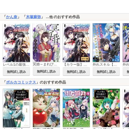
「
かん奈
」 「
木塚麻弥
」
のおすすめ作品
…他
冥婚～まれびとの花嫁～
レベル1の最強賢者～呪いで最下級魔法しか使えないけど、神の勘違いで無限の魔力を手に入れ最強に～(ポルカコミックス )
【カラー版】レベル1の最強賢者 ~呪いで最下級魔法しか使えないけど、神の勘違いで無限の魔力を手に入れ最強に~(コミックポルカ)
外れスキル【チート・デバッガ―】の無双譚 ～ワンポチで世界を改変する～ コミック版（分冊版）
無料試し読み
無料試し読み
無料試し読み
無料試し読み
「
ポルカコミックス
」のおすすめ作品