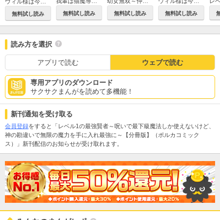
我輩は猫魔導師である～キジトラ・ルークの快適チート猫生活～（ポルカコミックス）
幼女無双～仲間に裏切られた召喚師、魔族の幼女になって【英霊召喚】で溺愛スローライフを送る～（ポルカコミックス）
ウィル様は今日も魔法で遊んでいます。(ポルカコミックス)
ウィル様は今日も魔法で遊んでいます。ねくすと！（ポルカコミックス）
無料試し読み
無料試し読み
無料試し読み
無料試し読み
読み方を選択
アプリで読む
ウェブで読む
専用アプリのダウンロード
サクサクまんがを読めて多機能！
新刊通知を受け取る
会員登録
をすると「レベル1の最強賢者～呪いで最下級魔法しか使えないけど、
神の勘違いで無限の魔力を手に入れ最強に～【分冊版】（ポルカコミック
ス）」新刊配信のお知らせが受け取れます。