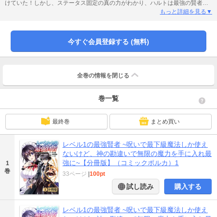
けていた！しかし、ステータス固定の真の力がわかり、ハルトは最強の賢者に
なっていく！第七回ネット小説大賞受賞作の異世界転生ファンタジーがコミカ
もっと詳細を見る▼
ライズ！
今すぐ会員登録する (無料)
全巻の情報を
閉じる
巻一覧
最終巻
まとめ買い
レベル1の最強賢者 ~呪いで最下級魔法しか使え
ないけど、神の勘違いで無限の魔力を手に入れ最
強に~【分冊版】（コミックポルカ）1
1
巻
33ページ
|
100pt
試し読み
購入する
レベル1の最強賢者 ~呪いで最下級魔法しか使え