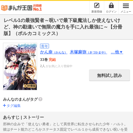
新規登録
ログイン
メニュー
レベル1の最強賢者～呪いで最下級魔法しか使えないけ
ど、神の勘違いで無限の魔力を手に入れ最強に～【分冊
版】（ポルカコミックス）
青年
かん奈
木塚麻弥
…他▼
（かんな）
（きづかまや）
33巻
完結
2人
がお気に入り登録中
無料試し読み
みんなのまんがタグ
タグ編集
あらすじ | ストーリー
邪神の企みで「使えない勇者」として異世界に転生させられた少年・ハルト。
彼はチート能力どころかステータス固定でレベル１から成長できない呪いを受