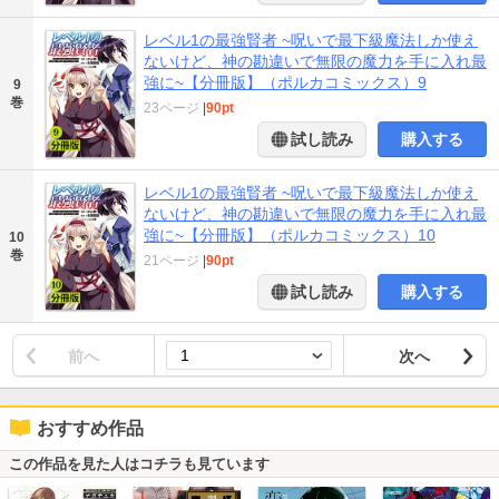
レベル1の最強賢者 ~呪いで最下級魔法しか使え
ないけど、神の勘違いで無限の魔力を手に入れ最
強に~【分冊版】（ポルカコミックス）9
9
巻
23ページ
|
90pt
試し読み
購入する
レベル1の最強賢者 ~呪いで最下級魔法しか使え
ないけど、神の勘違いで無限の魔力を手に入れ最
強に~【分冊版】（ポルカコミックス）10
10
巻
21ページ
|
90pt
試し読み
購入する
前へ
次へ
おすすめ作品
この作品を見た人はコチラも見ています