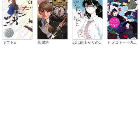
恋は雨上がりのように
ギフト±
幽麗塔
ヒメゴト～十九歳の制服～