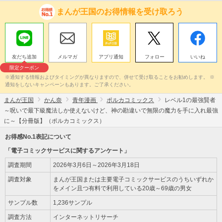
まんが王国のお得情報を受け取ろう
友だち追加
メルマガ
アプリ通知
フォロー
いいね
限定クーポン
※通知する情報およびタイミングが異なりますので、併せて受け取ることをお勧めします。 ※
通知をしないキャンペーンもあります。ご了承ください。
まんが王国
かん奈
青年漫画
ポルカコミックス
レベル1の最強賢者
～呪いで最下級魔法しか使えないけど、神の勘違いで無限の魔力を手に入れ最強
に～【分冊版】（ポルカコミックス）
お得感No.1表記について
「電子コミックサービスに関するアンケート」
調査期間
2026年3月6日～2026年3月18日
調査対象
まんが王国または主要電子コミックサービスのうちいずれか
をメイン且つ有料で利用している20歳～69歳の男女
サンプル数
1,236サンプル
調査方法
インターネットリサーチ