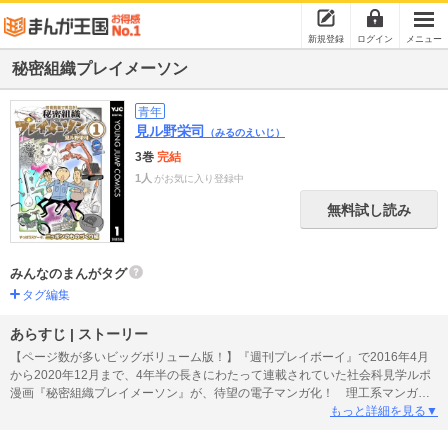
新規登録
ログイン
メニュー
秘密組織プレイメーソン
青年
見ル野栄司
（みるのえいじ）
3巻
完結
1人
がお気に入り登録中
無料試し読み
みんなのまんがタグ
タグ編集
あらすじ | ストーリー
【ページ数が多いビッグボリューム版！】『週刊プレイボーイ』で2016年4月
から2020年12月まで、4年半の長きにわたって連載されていた社会科見学ルポ
漫画『秘密組織プレイメーソン』が、待望の電子マンガ化！ 理工系マンガ家
の見ル野栄司がニッポンのモノづくり現場の裏側に体当たりで直撃。北は北海
もっと詳細を見る▼
道から南は沖縄に至るまで、実に100社以上の企業を取材。本書では、そのな
かからソニー、パナソニックをはじめとした世界的な企業から、お掃除ロボッ