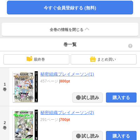
ト・ルンバなど誰もが知る商品、はたまた食品サンプル制作現場から、コンド
今すぐ会員登録する (無料)
ームの制作工場といったユニークなものまで、厳選して収録。450ページを超
える大ボリュームでお届けします！
全巻の情報を
閉じる
巻一覧
最終巻
まとめ買い
秘密組織プレイメーソン(1)
457ページ
|
800pt
1
巻
試し読み
購入する
秘密組織プレイメーソン(2)
291ページ
|
700pt
2
巻
試し読み
購入する