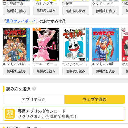
（有）シブすぎ技術製作所 映画メカ勝手に開発部
現場王
1勝
異世界町工場無双 ～信頼と実績の異世界征服～
グッドファザーボード
無料試し読み
無料試し読み
無料試し読み
無料試し読み
「
週刊プレイボーイ
」のおすすめ作品
キン肉マンII世 究極の超人タッグ編
ワーキンガールH。
たいようのマキバオー
キン肉マンII世
無料試し読み
無料試し読み
無料試し読み
無料試し読み
読み方を選択
アプリで読む
ウェブで読む
専用アプリのダウンロード
サクサクまんがを読めて多機能！