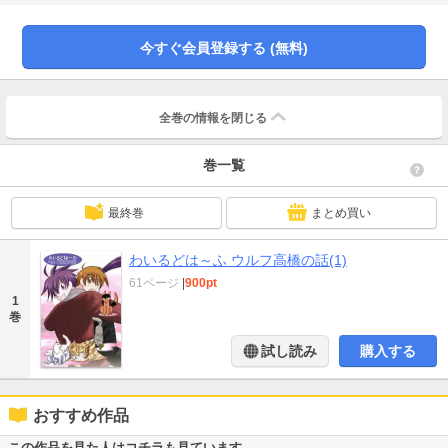
今すぐ会員登録する (無料)
全巻の情報を
閉じる
巻一覧
最終巻
まとめ買い
わいるどは～ふ ウルフ高橋の話(1)
61ページ
|
900pt
1
巻
試し読み
購入する
おすすめ作品
この作品を見た人はコチラも見ています