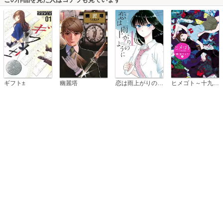
恋は雨上がりのように
ギフト±
幽麗塔
ヒメゴト～十九歳の制服～