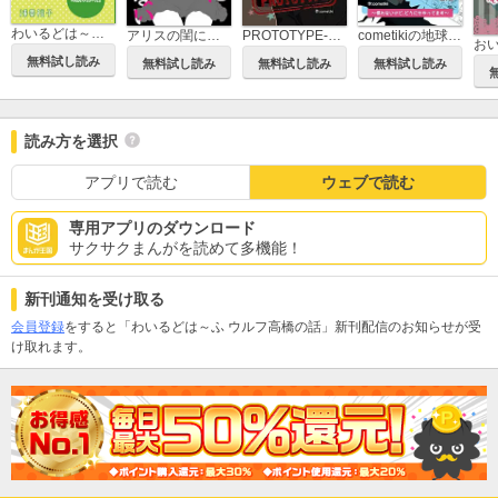
わいるどは～ふ ちょっと未来の話『特別な俺の犬』
アリスの閨に朝は来ない
PROTOTYPE-殺し屋さん-
cometikiの地球活動日誌～慣れないけど、どうにかやってます～
無料試し読み
無料試し読み
無料試し読み
無料試し読み
読み方を選択
アプリで読む
ウェブで読む
専用アプリのダウンロード
サクサクまんがを読めて多機能！
新刊通知を受け取る
会員登録
をすると「わいるどは～ふ ウルフ高橋の話」新刊配信のお知らせが受
け取れます。