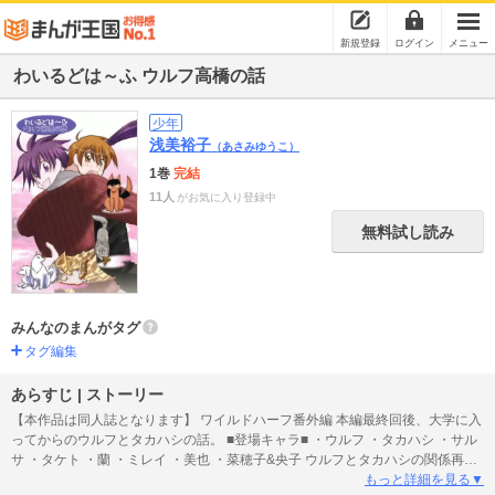
新規登録
ログイン
メニュー
わいるどは～ふ ウルフ高橋の話
少年
浅美裕子
（あさみゆうこ）
1巻
完結
11人
がお気に入り登録中
無料試し読み
みんなのまんがタグ
タグ編集
あらすじ | ストーリー
【本作品は同人誌となります】 ワイルドハーフ番外編 本編最終回後、大学に入
ってからのウルフとタカハシの話。 ■登場キャラ■ ・ウルフ ・タカハシ ・サル
サ ・タケト ・蘭 ・ミレイ ・美也 ・菜穂子&央子 ウルフとタカハシの関係再確
認話 タカハシ一人称 本文55ページ ■総ページ数:61ページ
もっと詳細を見る▼