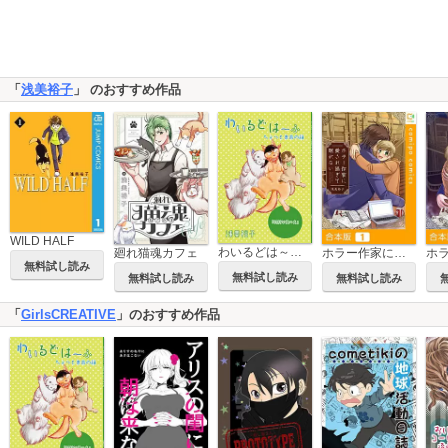
「
浅美裕子
」 のおすすめ作品
WILD HALF
わいるどは～ふ ちょっと未来の話『特別な俺の犬』
廻れ猫魂カフェ
ホラー作家に愛され過ぎて眠れない【合本版】
無料試し読み
無料試し読み
無料試し読み
無料試し読み
「
GirlsCREATIVE
」のおすすめ作品