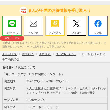
まんが王国のお得情報を受け取ろう
友だち追加
メルマガ
アプリ通知
フォロー
いいね
限定クーポン
※通知する情報およびタイミングが異なりますので、併せて受け取ることをお勧めします。 ※
通知をしないキャンペーンもあります。ご了承ください。
まんが王国
浅美裕子
少年漫画
GirlsCREATIVE
わいるどは～ふ ウ
ルフ高橋の話
お得感No.1表記について
「電子コミックサービスに関するアンケート」
調査期間
2026年3月6日～2026年3月18日
調査対象
まんが王国または主要電子コミックサービスのうちいずれか
をメイン且つ有料で利用している20歳～69歳の男女
サンプル数
1,236サンプル
調査方法
インターネットリサーチ