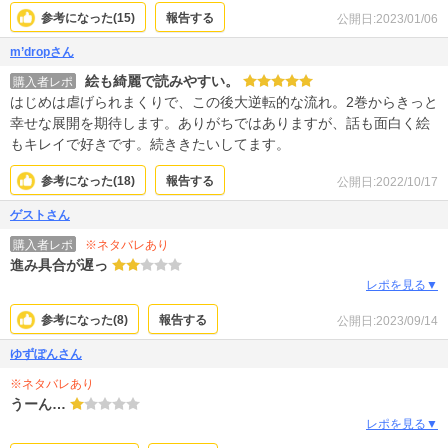
参考になった(
15
)
報告する
公開日:2023/01/06
m’dropさん
絵も綺麗で読みやすい。
購入者レポ
はじめは虐げられまくりで、この後大逆転的な流れ。2巻からきっと
幸せな展開を期待します。ありがちではありますが、話も面白く絵
もキレイで好きです。続ききたいしてます。
参考になった(
18
)
報告する
公開日:2022/10/17
ゲストさん
※ネタバレあり
購入者レポ
進み具合が遅っ
レポを見る▼
参考になった(
8
)
報告する
公開日:2023/09/14
ゆずぽんさん
※ネタバレあり
うーん…
レポを見る▼