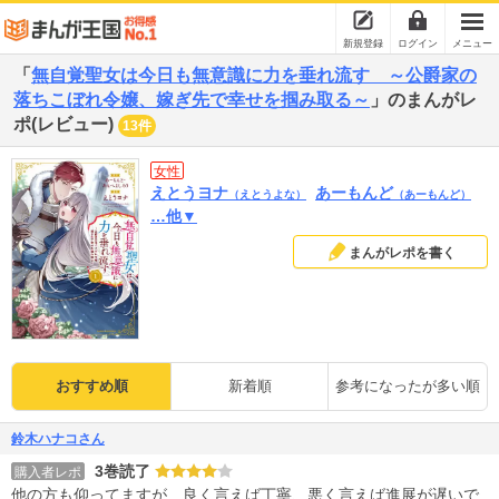
新規登録
ログイン
メニュー
「
無自覚聖女は今日も無意識に力を垂れ流す ～公爵家の
落ちこぼれ令嬢、嫁ぎ先で幸せを掴み取る～
」のまんがレ
ポ(レビュー)
13件
女性
えとうヨナ
あーもんど
（えとうよな）
（あーもんど）
…他▼
まんがレポを書く
おすすめ順
新着順
参考になったが多い順
鈴木ハナコさん
3巻読了
購入者レポ
他の方も仰ってますが…良く言えば丁寧、悪く言えば進展が遅いで