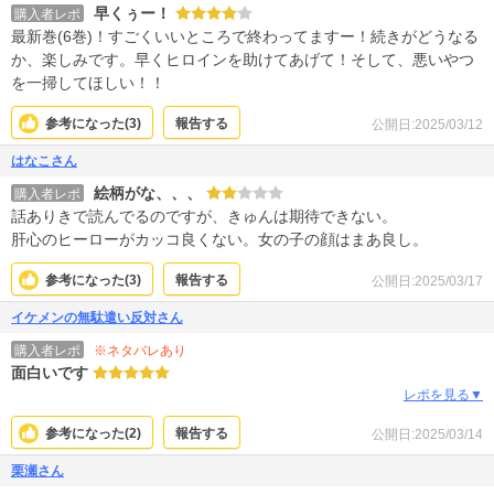
早くぅー！
購入者レポ
最新巻(6巻)！すごくいいところで終わってますー！続きがどうなる
か、楽しみです。早くヒロインを助けてあげて！そして、悪いやつ
を一掃してほしい！！
参考になった(
3
)
報告する
公開日:2025/03/12
はなこさん
絵柄がな、、、
購入者レポ
話ありきで読んでるのですが、きゅんは期待できない。
肝心のヒーローがカッコ良くない。女の子の顔はまあ良し。
参考になった(
3
)
報告する
公開日:2025/03/17
イケメンの無駄遣い反対さん
※ネタバレあり
購入者レポ
面白いです
レポを見る▼
参考になった(
2
)
報告する
公開日:2025/03/14
栗瀬さん