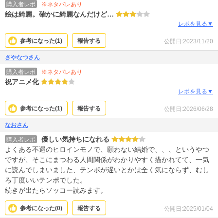
※ネタバレあり
購入者レポ
絵は綺麗。確かに綺麗なんだけど…
レポを見る▼
参考になった(
1
)
報告する
公開日:2023/11/20
さやなつさん
※ネタバレあり
購入者レポ
祝アニメ化
レポを見る▼
参考になった(
1
)
報告する
公開日:2026/06/28
なおさん
優しい気持ちになれる
購入者レポ
よくある不遇のヒロインモノで、願わない結婚で、、、というやつ
ですが、そこにまつわる人間関係がわかりやすく描かれてて、一気
に読んでしまいました、テンポが遅いとかは全く気にならず、むし
ろ丁度いいテンポでした。
続きが出たらソッコー読みます。
参考になった(
0
)
報告する
公開日:2025/01/04