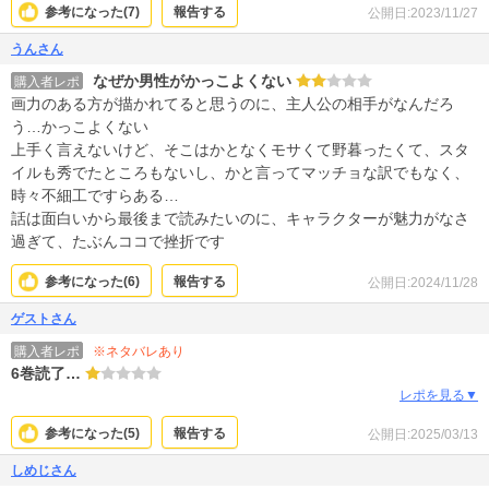
参考になった(
7
)
報告する
公開日:2023/11/27
うんさん
なぜか男性がかっこよくない
購入者レポ
画力のある方が描かれてると思うのに、主人公の相手がなんだろ
う…かっこよくない
上手く言えないけど、そこはかとなくモサくて野暮ったくて、スタ
イルも秀でたところもないし、かと言ってマッチョな訳でもなく、
時々不細工ですらある…
話は面白いから最後まで読みたいのに、キャラクターが魅力がなさ
過ぎて、たぶんココで挫折です
参考になった(
6
)
報告する
公開日:2024/11/28
ゲストさん
※ネタバレあり
購入者レポ
6巻読了…
レポを見る▼
参考になった(
5
)
報告する
公開日:2025/03/13
しめじさん