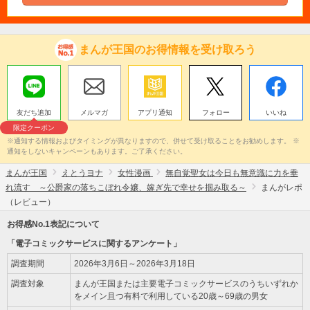
まんが王国のお得情報を受け取ろう
友だち追加
メルマガ
アプリ通知
フォロー
いいね
限定クーポン
※通知する情報およびタイミングが異なりますので、併せて受け取ることをお勧めします。 ※
通知をしないキャンペーンもあります。ご了承ください。
まんが王国
えとうヨナ
女性漫画
無自覚聖女は今日も無意識に力を垂
れ流す ～公爵家の落ちこぼれ令嬢、嫁ぎ先で幸せを掴み取る～
まんがレポ
（レビュー）
お得感No.1表記について
「電子コミックサービスに関するアンケート」
調査期間
2026年3月6日～2026年3月18日
調査対象
まんが王国または主要電子コミックサービスのうちいずれか
をメイン且つ有料で利用している20歳～69歳の男女