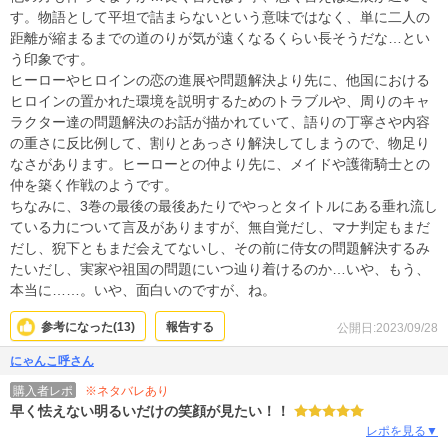
す。物語として平坦で詰まらないという意味ではなく、単に二人の
距離が縮まるまでの道のりが気が遠くなるくらい長そうだな…とい
う印象です。
ヒーローやヒロインの恋の進展や問題解決より先に、他国における
ヒロインの置かれた環境を説明するためのトラブルや、周りのキャ
ラクター達の問題解決のお話が描かれていて、語りの丁寧さや内容
の重さに反比例して、割りとあっさり解決してしまうので、物足り
なさがあります。ヒーローとの仲より先に、メイドや護衛騎士との
仲を築く作戦のようです。
ちなみに、3巻の最後の最後あたりでやっとタイトルにある垂れ流し
ている力について言及がありますが、無自覚だし、マナ判定もまだ
だし、猊下ともまだ会えてないし、その前に侍女の問題解決するみ
たいだし、実家や祖国の問題にいつ辿り着けるのか…いや、もう、
本当に……。いや、面白いのですが、ね。
参考になった(
13
)
報告する
公開日:2023/09/28
にゃんこ呼さん
※ネタバレあり
購入者レポ
早く怯えない明るいだけの笑顔が見たい！！
レポを見る▼