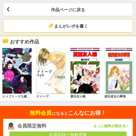
作品ページに戻る
まんがレポを書く
おすすめ作品
ヒメゴト～十九歳の制服～
ナイーヴ
夏目友人帳
彼氏彼女の事情
無料会員
こんなにお得！
になると
会員限定無料
もっと無料が読める！
会員登録で無料増量