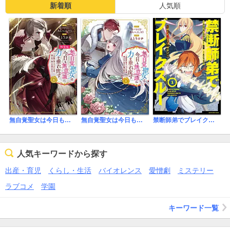
新着順
人気順
無自覚聖女は今日も無意識に力を垂れ流す ～公爵家の落ちこぼれ令嬢、嫁ぎ先で幸せを掴み取る～【特装版】
無自覚聖女は今日も無意識に力を垂れ流す ～公爵家の落ちこぼれ令嬢、嫁ぎ先で幸せを掴み取る～
禁断師弟でブレイクスルー～ボーイ・ミーツ・サタン～
人気キーワードから探す
出産・育児
くらし・生活
バイオレンス
愛憎劇
ミステリー
ラブコメ
学園
キーワード一覧