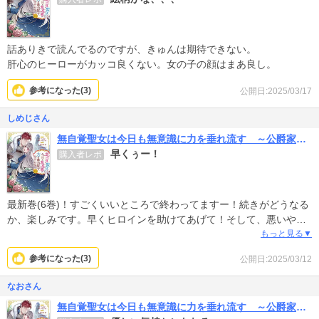
話ありきで読んでるのですが、きゅんは期待できない。
肝心のヒーローがカッコ良くない。女の子の顔はまあ良し。
参考になった(
3
)
公開日:2025/03/17
しめじさん
無自覚聖女は今日も無意識に力を垂れ流す ～公爵家の落ちこぼれ令嬢、嫁ぎ先で幸せを掴み取る～
早くぅー！
購入者レポ
最新巻(6巻)！すごくいいところで終わってますー！続きがどうなる
か、楽しみです。早くヒロインを助けてあげて！そして、悪いやつ
を一掃してほしい！！
もっと見る▼
参考になった(
3
)
公開日:2025/03/12
なおさん
無自覚聖女は今日も無意識に力を垂れ流す ～公爵家の落ちこぼれ令嬢、嫁ぎ先で幸せを掴み取る～