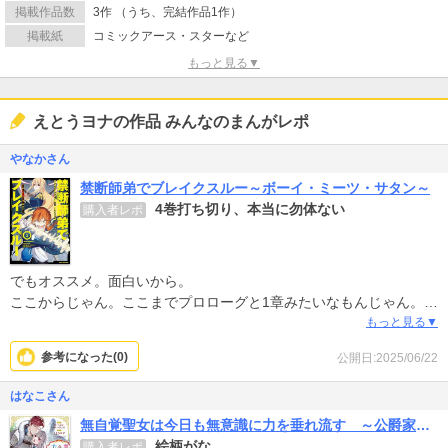
掲載作品数
3作 （うち、完結作品1作）
掲載紙
コミックアース・スターなど
もっと見る▼
えとうヨナの作品 みんなのまんがレポ
やなかさん
禁断師弟でブレイクスルー～ボーイ・ミーツ・サタン～
4巻打ち切り、本当に勿体ない
購入者レポ
でもオススメ。面白いから。
ここからじゃん。ここまでプロローグと1章みたいなもんじゃん。ま
だまだ読んでいたいよ、主人公も、幼なじみ勢力も、親達がどう動
もっと見る▼
くのかも全部気になるよ…。
参考になった(
0
)
公開日:2025/06/22
はなこさん
無自覚聖女は今日も無意識に力を垂れ流す ～公爵家の落ちこぼれ令嬢、嫁ぎ先で幸せを掴み取る～
絵柄がな、、、
購入者レポ