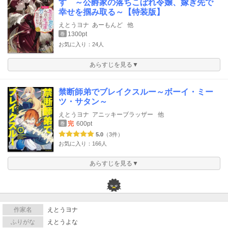
す ～公爵家の落ちこぼれ令嬢、嫁ぎ先で
幸せを掴み取る～【特装版】
えとうヨナ
あーもんど
他
1300pt
巻
お気に入り：24人
あらすじを見る▼
禁断師弟でブレイクスルー～ボーイ・ミー
ツ・サタン～
えとうヨナ
アニッキーブラッザー
他
完
600pt
巻
5.0
（3件）
お気に入り：166人
あらすじを見る▼
作家名
えとうヨナ
ふりがな
えとうよな