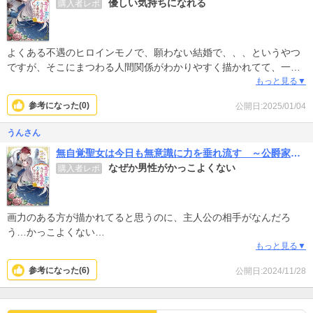
優しい気持ちになれる
購入者レポ
よくある不遇のヒロインモノで、願わない結婚で、、、というやつ
ですが、そこにまつわる人間関係がわかりやすく描かれてて、一気
に読んでしまいました、テンポが遅いとかは全く気にならず、むし
もっと見る▼
ろ丁度いいテンポでした。
参考になった(
0
)
公開日:2025/01/04
続きが出たらソッコー読みます。
うんさん
無自覚聖女は今日も無意識に力を垂れ流す ～公爵家の落ちこぼれ令嬢、嫁ぎ先で幸せを掴み取る～
なぜか男性がかっこよくない
購入者レポ
画力のある方が描かれてると思うのに、主人公の相手がなんだろ
う…かっこよくない
上手く言えないけど、そこはかとなくモサくて野暮ったくて、スタ
もっと見る▼
イルも秀でたところもないし、かと言ってマッチョな訳でもなく、
参考になった(
6
)
公開日:2024/11/28
時々不細工ですらある…
話は面白いから最後まで読みたいのに、キャラクターが魅力がなさ
過ぎて、たぶんココで挫折です