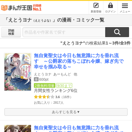
新規登録
ログイン
メニュー
「えとうヨナ
」の漫画・コミック一覧
（えとうよな）
詳細
検索
"えとうヨナ"
の検索結果
1～3件/全3件
無自覚聖女は今日も無意識に力を垂れ流
す ～公爵家の落ちこぼれ令嬢、嫁ぎ先で
幸せを掴み取る～
えとうヨナ
あーもんど
他
600pt
巻
2冊無料増量
9/30まで
月間女性ランキング
6位
3.6
（16件）
お気に入り：2817人
あらすじを見る▼
無自覚聖女は今日も無意識に力を垂れ流