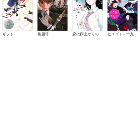
恋は雨上がりのように
ギフト±
幽麗塔
ヒメゴト～十九歳の制服～