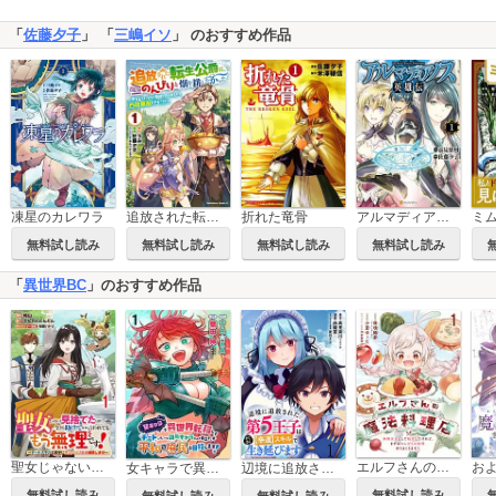
「
佐藤夕子
」 「
三嶋イソ
」 のおすすめ作品
凍星のカレワラ
追放された転生公爵は、辺境でのんびりと畑を耕したかった ～来るなというのに領民が沢山来るから内政無双をすることに～
折れた竜骨
アルマディアノス英雄伝
無料試し読み
無料試し読み
無料試し読み
無料試し読み
「
異世界BC
」のおすすめ作品
聖女じゃないと見捨てたくせに、今さら助けてとか言われてももう無理です！～チートスキルで勝手にダンジョン生活満喫します～ 【連載版】
エルフさんの魔法料理店 妖精女王として転生したけれど、まずはのんびりお料理作りまくります！ 【連載版】
女キャラで異世界転移してチートっぽいけど雑魚キャラなので目立たず平和な庶民を目指します！ 【連載版】
辺境に追放された第5王子は【幸運】スキルでさくさく生き延びます 【連載版】
無料試し読み
無料試し読み
無料試し読み
無料試し読み