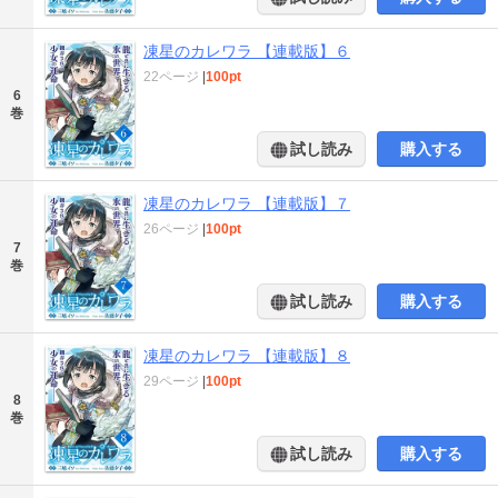
凍星のカレワラ 【連載版】６
22ページ
|
100pt
6
巻
試し読み
購入する
凍星のカレワラ 【連載版】７
26ページ
|
100pt
7
巻
試し読み
購入する
凍星のカレワラ 【連載版】８
29ページ
|
100pt
8
巻
試し読み
購入する