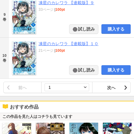
凍星のカレワラ 【連載版】９
33ページ
|
100pt
9
巻
試し読み
購入する
凍星のカレワラ 【連載版】１０
21ページ
|
100pt
10
巻
試し読み
購入する
前へ
次へ
おすすめ作品
この作品を見た人はコチラも見ています