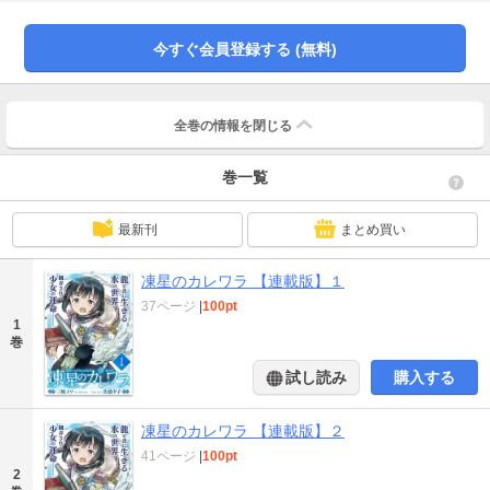
コミックサイト「WEBコミックガンマ」にて掲載されたものです。
今すぐ会員登録する (無料)
全巻の情報を
閉じる
巻一覧
最新刊
まとめ買い
凍星のカレワラ 【連載版】１
37ページ
|
100pt
1
巻
試し読み
購入する
凍星のカレワラ 【連載版】２
41ページ
|
100pt
2