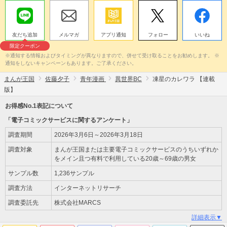
友だち追加
メルマガ
アプリ通知
フォロー
いいね
限定クーポン
※通知する情報およびタイミングが異なりますので、併せて受け取ることをお勧めします。 ※
通知をしないキャンペーンもあります。ご了承ください。
まんが王国
佐藤夕子
青年漫画
異世界BC
凍星のカレワラ 【連載
版】
お得感No.1表記について
「電子コミックサービスに関するアンケート」
調査期間
2026年3月6日～2026年3月18日
調査対象
まんが王国または主要電子コミックサービスのうちいずれか
をメイン且つ有料で利用している20歳～69歳の男女
サンプル数
1,236サンプル
調査方法
インターネットリサーチ
調査委託先
株式会社MARCS
詳細表示▼