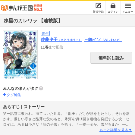
新規登録
ログイン
メニュー
凍星のカレワラ 【連載版】
青年
佐藤夕子
三嶋イソ
（さとうゆうこ）
（みしまいそ）
11巻
まで配信
無料試し読み
みんなのまんがタグ
タグ編集
あらすじ | ストーリー
第一話雪に覆われ、凍てついた世界。「龍王」だけが熱をもたらし、それを溶
かす。厳しい寒さと酷薄な父のもと、氷河を切り開き遺物を発掘する少女・ヒ
ロイは、ある日小さな「龍の子供」を拾う。「一攫千金か、雪だるまか」――
だった少女の運命は、その日を境に大きく動き始める……。※この作品はWEB
もっと詳細を見る▼