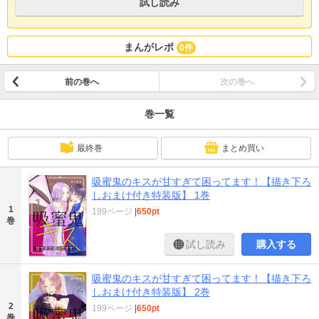
試し読み
まんがレポ
0件
前の巻へ
次の巻へ
巻一覧
最終巻
まとめ買い
吸蜜鬼のキスが甘すぎて困ってます！【描き下ろ
しおまけ付き特装版】 1巻
1
199ページ
|
650pt
巻
試し読み
購入する
吸蜜鬼のキスが甘すぎて困ってます！【描き下ろ
しおまけ付き特装版】 2巻
2
199ページ
|
650pt
巻