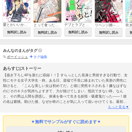
愛とかいいから抱きしめて
デブとラブと過ちと！
とって食ったりしねぇから～元ヤンくんとの恋事情～
リベンジ婚～時を戻して不倫夫に復讐します～
吹
無料試し読み
無料試し読み
無料試し読み
無料試し読み
みんなのまんがタグ
ボーイッシュ
タグ編集
あらすじ|ストーリー
【描き下ろし4Pを新たに収録！！】すらっとした長身と男前すぎる行動で、女
性にモテる女子大学生・柊。ある日、道端で不良に絡まれていた美形の男性に
助けると、「こんな美しい女は初めてだ」と彼に突然キスされる！嫌なはずな
のにそのキスが気持ちよすぎて、力が抜けてしまい、抵抗できない柊。なん
と、その男は人間を誘惑し、体液を食べて生きる妖怪・吸蜜鬼だった――！彼
の名は紫桃。助けた後、なぜか柊のことが気に入って追いかけてくる。最初は
紫桃を邪見に思っていた柊だったが、とろけるようなキス・初めての女の子扱
もっと見る▼
いに少しずつ気を許し始め…。イケメンすぎる女子大学生×美形妖怪のキスから
始まる求愛ラブスタート！【恋するソワレ】【本作品は「吸蜜鬼のキスが甘す
▼無料でサンプルがすぐに読めます▼
ぎて困ってます！」第13～18巻を収録した電子特装版です】