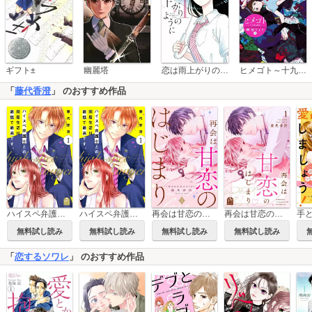
恋は雨上がりのように
ギフト±
幽麗塔
ヒメゴト～十九歳の制服～
「
藤代香澄
」 のおすすめ作品
ハイスペ弁護士との同居生活は最低で最高です。
ハイスペ弁護士との同居生活は最低で最高です。 分冊版
再会は甘恋のはじまり 分冊版
再会は甘恋のはじまり
無料試し読み
無料試し読み
無料試し読み
無料試し読み
「
恋するソワレ
」 のおすすめ作品