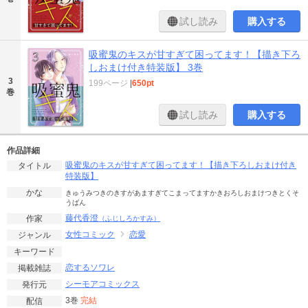
試し読み
購入する
吸蜜鬼のキスが甘すぎて困ってます！【描き下ろ
しおまけ付き特装版】 3巻
3
199ページ
|
650pt
巻
試し読み
購入する
作品詳細
吸蜜鬼のキスが甘すぎて困ってます！【描き下ろしおまけ付き
タイトル
特装版】
かな
きゅうみつきのきすがあますぎてこまってますかきおろしおまけつきとくそ
うばん
藤代香澄
作家
（ふじしろかすみ）
女性コミック
恋愛
ジャンル
キーワード
恋するソワレ
掲載雑誌
シーモアコミックス
発行元
3巻
完結
配信