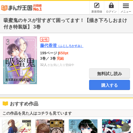
新規登録
ログイン
メニュー
吸蜜鬼のキスが甘すぎて困ってます！【描き下ろしおまけ
付き特装版】 3巻
女性
藤代香澄
（ふじしろかすみ）
199ページ
|
650pt
3巻
／ 3巻
完結
32人
がお気に入り登録中
無料試し読み
購入する
おすすめ作品
この作品を見た人はコチラも見ています