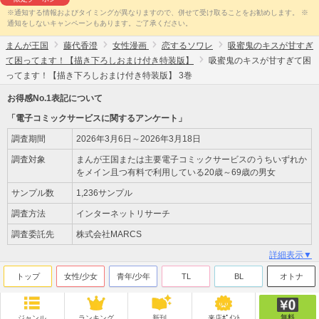
※通知する情報およびタイミングが異なりますので、併せて受け取ることをお勧めします。 ※
通知をしないキャンペーンもあります。ご了承ください。
まんが王国
藤代香澄
女性漫画
恋するソワレ
吸蜜鬼のキスが甘すぎ
て困ってます！【描き下ろしおまけ付き特装版】
吸蜜鬼のキスが甘すぎて困
ってます！【描き下ろしおまけ付き特装版】 3巻
お得感No.1表記について
「電子コミックサービスに関するアンケート」
調査期間
2026年3月6日～2026年3月18日
調査対象
まんが王国または主要電子コミックサービスのうちいずれか
をメイン且つ有料で利用している20歳～69歳の男女
サンプル数
1,236サンプル
調査方法
インターネットリサーチ
調査委託先
株式会社MARCS
詳細表示▼
トップ
女性/少女
青年/少年
TL
BL
オトナ
無料
ジャンル
ランキング
新刊
来店ﾎﾟｲﾝﾄ