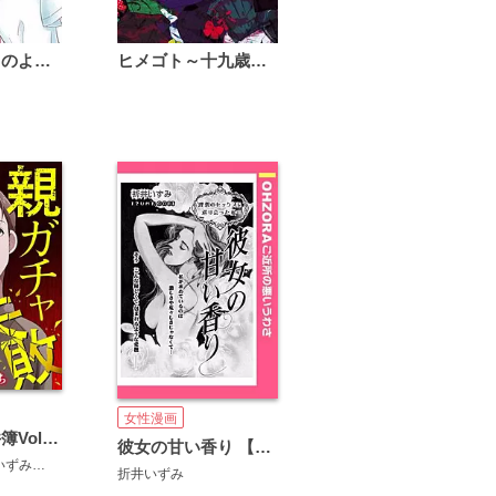
恋は雨上がりのように
ヒメゴト～十九歳の制服～
女性漫画
女たちの事件簿Vol.62～親ガチャ失敗ー逆襲する子どもたちー～
彼女の甘い香り 【単話売】
もり
いずみ
夏海弘子
生田悠理
紫垣まゆみ
深沢かすみ
折井いずみ