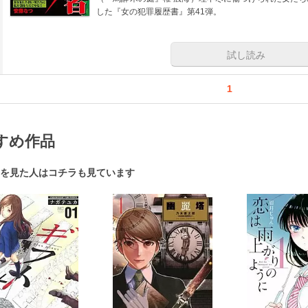
した『女の犯罪履歴書』第41弾。
試し読み
1
すめ作品
を見た人はコチラも見ています