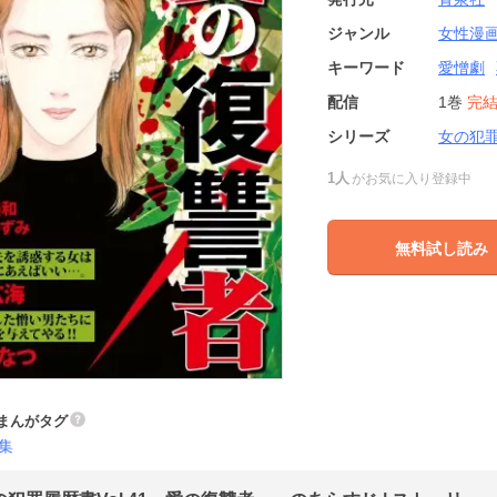
ジャンル
女性漫
キーワード
愛憎劇
配信
1巻
完
シリーズ
女の犯
1人
がお気に入り登録中
無料試し読み
まんがタグ
集