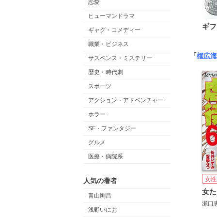
恋愛
ヒューマンドラマ
ギフ
ギャグ・コメディー
職業・ビジネス
「
櫂広海
サスペンス・ミステリー
歴史・時代劇
スポーツ
アクション・アドベンチャー
ホラー
SF・ファンタジー
グルメ
医療・病院系
女性
人気の著者
青山剛昌
瀬口
浅野いにお