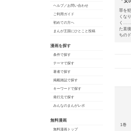
「女の
ヘルプ／お問い合わせ
罪を犯
ご利用ガイド
くな
く…
初めての方へ
た直
まんが王国にひとこと投稿
ちの
漫画を探す
条件で探す
テーマで探す
著者で探す
掲載雑誌で探す
キーワードで探す
発行元で探す
みんなのまんがレポ
無料漫画
1巻
無料漫画トップ