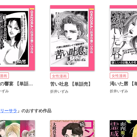
漫画
女性漫画
女性漫画
週末の響宴 【単話売】
渇いた唇 【
苦い吐息 【単話売】
いずみ
折井いずみ
折井いずみ
リーサラ
」のおすすめ作品