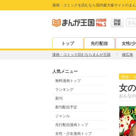
漫画・コミックを読むなら国内最大級サイトのまん
詳細
検索
トップ
先行配信
女性/
漫画・コミック読むならまんが王国
櫂広海
人気メニュー
漫画・
無料漫画トップ
女の
ランキング
おんなの
新刊
新刊配信予定
ジャンル
先行配信漫画トップ
女性・少女漫画トップ