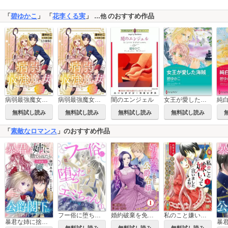
「
碧ゆかこ
」 「
花李くる実
」
のおすすめ作品
…他
闇のエンジェル
女王が愛した海賊
病弱最強魔女～前世は孤独だったので堅物公爵様と幸せ人生計画始めます～【合冊版】
病弱最強魔女～前世は孤独だったので堅物公爵様と幸せ人生計画始めます～
無料試し読み
無料試し読み
無料試し読み
無料試し読み
「
素敵なロマンス
」のおすすめ作品
フー俗に堕ちたエミちゃん～私のキャバ嬢体験記～
婚約破棄を免れた公爵令嬢は、夫の愛を信じられない
私のこと嫌いって言いましたよね！？変態公爵による困った溺愛結婚生活【単行本版】
暴君な姉に捨てられたら、公爵閣下に拾われました【合冊版】
無料試し読み
無料試し読み
無料試し読み