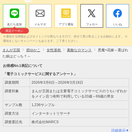
友だち追加
メルマガ
アプリ通知
フォロー
いいね
限定クーポン
※通知する情報およびタイミングが異なりますので、併せて受け取ることをお勧めします。 ※
通知をしないキャンペーンもあります。ご了承ください。
まんが王国
碧ゆかこ
女性漫画
素敵なロマンス
悪魔×花嫁～選ばれ
た娘はどっち？～
お得感No.1表記について
「電子コミックサービスに関するアンケート」
調査期間
2026年3月6日～2026年3月18日
調査対象
まんが王国または主要電子コミックサービスのうちいずれか
をメイン且つ有料で利用している20歳～69歳の男女
サンプル数
1,236サンプル
調査方法
インターネットリサーチ
調査委託先
株式会社MARCS
詳細表示▼