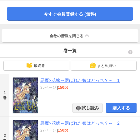
の紋様」が全てを一変させてしまう！家族からの関心と愛情を一身に受ける妹
と、誰からも見向きされず、孤立していく姉。拡大する姉妹格差。きっと私が
生まれ堕ちる前から、この世界は間違っていた――。「小説家になろう」で大
今すぐ会員登録する (無料)
人気の短編を、人間ドラマの名手・花李くる実が紡ぎ出す。姉妹格差を描い
た、残酷な運命の物語！
全巻の情報を
閉じる
巻一覧
最終巻
まとめ買い
悪魔×花嫁～選ばれた娘はどっち？～ 1
35ページ
|
150pt
1
巻
試し読み
購入する
悪魔×花嫁～選ばれた娘はどっち？～ 2
27ページ
|
150pt
2