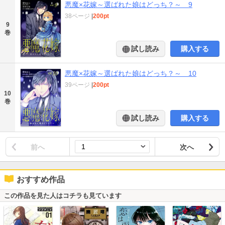
悪魔×花嫁～選ばれた娘はどっち？～ 9
38ページ
|
200pt
9
巻
試し読み
購入する
悪魔×花嫁～選ばれた娘はどっち？～ 10
39ページ
|
200pt
10
巻
試し読み
購入する
前へ
次へ
おすすめ作品
この作品を見た人はコチラも見ています