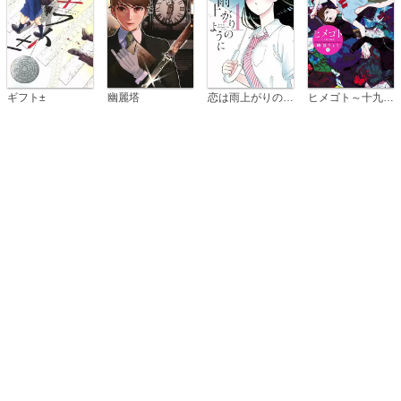
恋は雨上がりのように
ギフト±
幽麗塔
ヒメゴト～十九歳の制服～