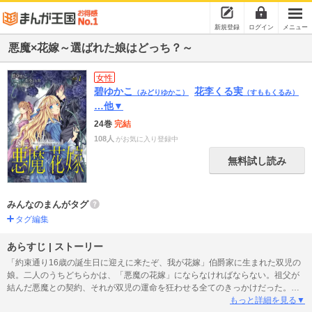
新規登録
ログイン
メニュー
悪魔×花嫁～選ばれた娘はどっち？～
女性
碧ゆかこ
花李くる実
（みどりゆかこ）
（すももくるみ）
…他▼
24巻
完結
108人
がお気に入り登録中
無料試し読み
みんなのまんがタグ
タグ編集
あらすじ | ストーリー
「約束通り16歳の誕生日に迎えに来たぞ、我が花嫁」伯爵家に生まれた双児の
娘。二人のうちどちらかは、「悪魔の花嫁」にならなければならない。祖父が
結んだ悪魔との契約、それが双児の運命を狂わせる全てのきっかけだった。何
も知らず、平和な日々を過ごす双児たち。しかし突如、妹の手に現れた「悪魔
もっと詳細を見る▼