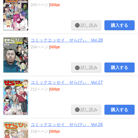
205ページ
|
500pt
試し読み
購入する
コミックエッセイ せらびぃ Vol.28
204ページ
|
500pt
試し読み
購入する
コミックエッセイ せらびぃ Vol.27
212ページ
|
500pt
試し読み
購入する
コミックエッセイ せらびぃ Vol.26
216ページ
|
500pt