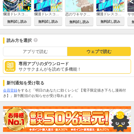
爛漫ドレスコードレス 【描き下ろし漫画付き】
爛漫ドレスコードレス
爛漫ドレスコードレス【フルカラー】【タテヨミ】
恋のワキヤク【単行本版／描き下ろし漫画付き】
無料試し読み
無料試し読み
無料試し読み
無料試し読み
読み方を選択
アプリで読む
ウェブで読む
専用アプリのダウンロード
サクサクまんがを読めて多機能！
新刊通知を受け取る
会員登録
をすると「明日のあなたに効くレシピ 【電子限定描き下ろし漫画付
き】」新刊配信のお知らせが受け取れます。