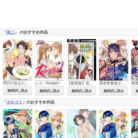
「
灰二
」 のおすすめ作品
明日のあなたに効くレシピ
レス～Restart～
【新装版】君と僕のホールシェア
異世界最強タンク、離職率99％のコールセンターに配属される
無料試し読み
無料試し読み
無料試し読み
無料試し読み
「
カルコミ
」のおすすめ作品