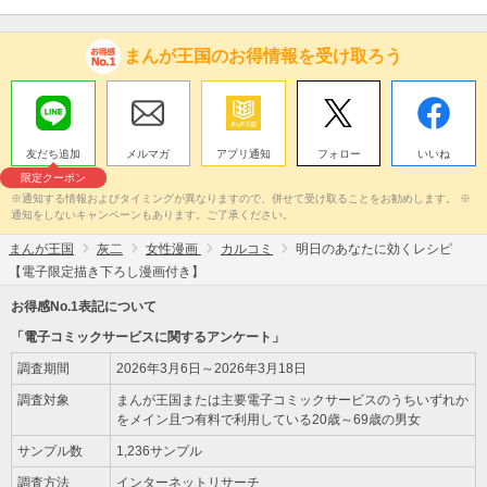
まんが王国のお得情報を受け取ろう
友だち追加
メルマガ
アプリ通知
フォロー
いいね
限定クーポン
※通知する情報およびタイミングが異なりますので、併せて受け取ることをお勧めします。 ※
通知をしないキャンペーンもあります。ご了承ください。
まんが王国
灰二
女性漫画
カルコミ
明日のあなたに効くレシピ
【電子限定描き下ろし漫画付き】
お得感No.1表記について
「電子コミックサービスに関するアンケート」
調査期間
2026年3月6日～2026年3月18日
調査対象
まんが王国または主要電子コミックサービスのうちいずれか
をメイン且つ有料で利用している20歳～69歳の男女
サンプル数
1,236サンプル
調査方法
インターネットリサーチ