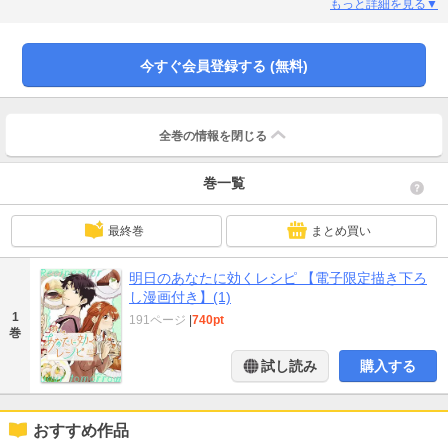
そこにいたのは、サマンサ先生と呼ばれる『イケメン毒舌オネエ』。手厳しい
もっと詳細を見る▼
言葉で肌のコンディションから食生活を指摘しつつ、「食べた子が綺麗になれ
る」料理を教えてくれるサマンサ先生に有子は―――。【本作品は単話版『明
日のあなたに効くレシピ』1～7話に描き下ろしを加えた電子単行本です】
今すぐ会員登録する (無料)
全巻の情報を
閉じる
巻一覧
最終巻
まとめ買い
明日のあなたに効くレシピ 【電子限定描き下ろ
し漫画付き】(1)
1
191ページ
|
740pt
巻
試し読み
購入する
おすすめ作品