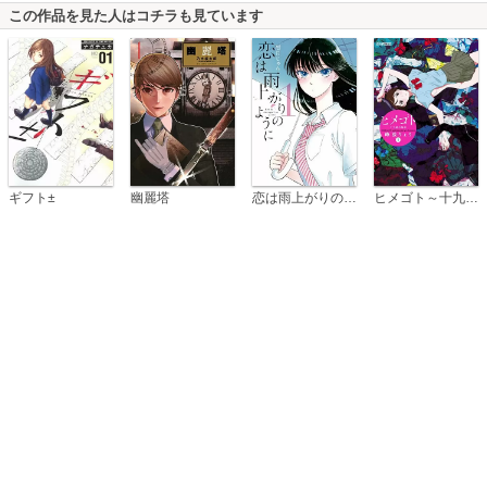
この作品を見た人はコチラも見ています
恋は雨上がりのように
ギフト±
幽麗塔
ヒメゴト～十九歳の制服～