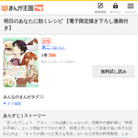
新規登録
ログイン
メニュー
明日のあなたに効くレシピ 【電子限定描き下ろし漫画付
き】
女性
灰二
（はいじ）
1巻
完結
8人
がお気に入り登録中
無料試し読み
みんなのまんがタグ
タグ編集
あらすじ | ストーリー
「言ったでしょ？ アタシ、バカは嫌いじゃないの」同棲中の婚約者に「料理
が不味い」という理由でフラれた有子。料理上手になって見返す為に有子が訪
れたのは、『キャラが濃いけど美人な先生』がいると評判の料理教室。しかし