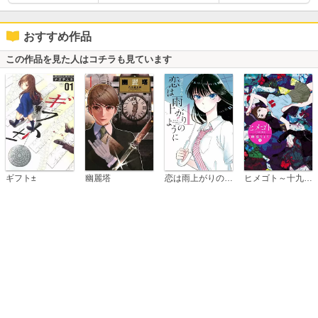
おすすめ作品
この作品を見た人はコチラも見ています
恋は雨上がりのように
ギフト±
幽麗塔
ヒメゴト～十九歳の制服～