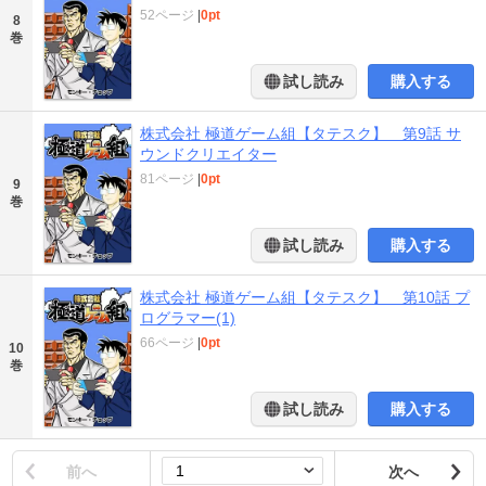
52ページ
|
0pt
8
巻
試し読み
購入する
株式会社 極道ゲーム組【タテスク】 第9話 サ
ウンドクリエイター
81ページ
|
0pt
9
巻
試し読み
購入する
株式会社 極道ゲーム組【タテスク】 第10話 プ
ログラマー(1)
66ページ
|
0pt
10
巻
試し読み
購入する
前へ
次へ