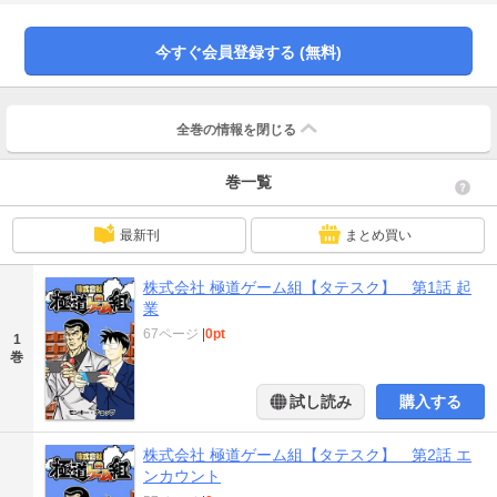
今すぐ会員登録する (無料)
全巻の情報を
閉じる
巻一覧
最新刊
まとめ買い
株式会社 極道ゲーム組【タテスク】 第1話 起
業
67ページ
|
0pt
1
巻
試し読み
購入する
株式会社 極道ゲーム組【タテスク】 第2話 エ
ンカウント