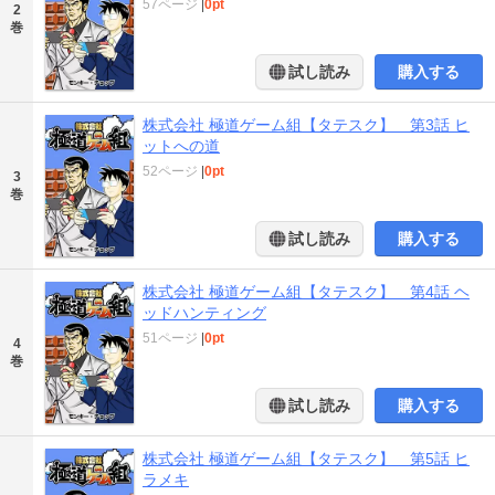
57ページ
|
0pt
2
巻
試し読み
購入する
株式会社 極道ゲーム組【タテスク】 第3話 ヒ
ットへの道
52ページ
|
0pt
3
巻
試し読み
購入する
株式会社 極道ゲーム組【タテスク】 第4話 ヘ
ッドハンティング
51ページ
|
0pt
4
巻
試し読み
購入する
株式会社 極道ゲーム組【タテスク】 第5話 ヒ
ラメキ