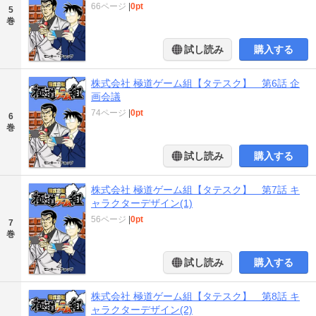
66ページ
|
0pt
5
巻
試し読み
購入する
株式会社 極道ゲーム組【タテスク】 第6話 企
画会議
74ページ
|
0pt
6
巻
試し読み
購入する
株式会社 極道ゲーム組【タテスク】 第7話 キ
ャラクターデザイン(1)
56ページ
|
0pt
7
巻
試し読み
購入する
株式会社 極道ゲーム組【タテスク】 第8話 キ
ャラクターデザイン(2)