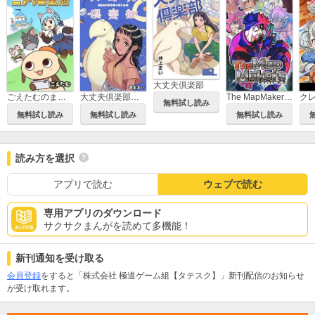
大丈夫倶楽部
ごえたむのまったりニノクロ生活【タテスク】
大丈夫倶楽部【タテスク】
The MapMakers【タテスク】
無料試し読み
無料試し読み
無料試し読み
無料試し読み
読み方を選択
アプリで読む
ウェブで読む
専用アプリのダウンロード
サクサクまんがを読めて多機能！
新刊通知を受け取る
会員登録
をすると「株式会社 極道ゲーム組【タテスク】」新刊配信のお知らせ
が受け取れます。