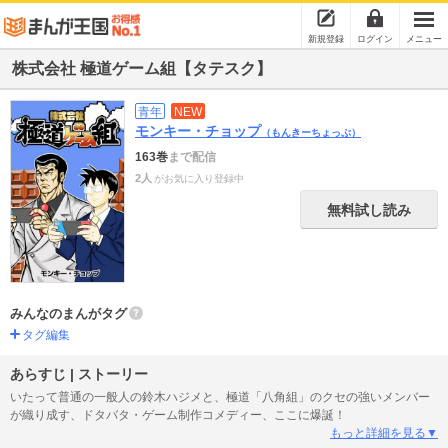
新規登録
ログイン
メニュー
株式会社 極道ゲーム組【タテスク】
青年
NEW
モンキー・チョップ
（もんきーちょっぷ）
163巻
まで配信
2人
がお気に入り登録中
無料試し読み
みんなのまんがタグ
タグ編集
あらすじ | ストーリー
いたって普通の一般人の鈴木ハジメと、極道「八角組」のクセの強いメンバー
が織り成す、ドタバタ・ゲーム制作コメディー、ここに爆誕！
もっと詳細を見る▼