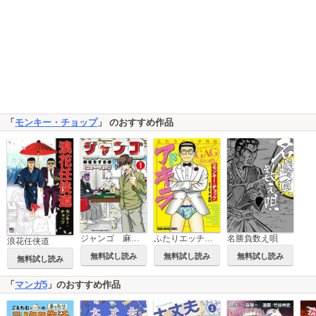
「
モンキー・チョップ
」 のおすすめ作品
ジャンゴ 麻雀をする者
ふたりエッチ外伝 性の伝道師 アキラ
名勝負数え唄
浪花任侠道
無料試し読み
無料試し読み
無料試し読み
無料試し読み
「
マンガ5
」のおすすめ作品