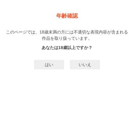
新規登録
ログイン
メニュー
年齢確認
アイドル・ラヴァーズ！
このページでは、18歳未満の方には不適切な表現内容が含まれる
TL
作品を取り扱っています。
まろ
（まろ）
3巻
完結
あなたは18歳以上ですか？
1人
がお気に入り登録中
無料試し読み
はい
いいえ
みんなのまんがタグ
タグ編集
あらすじ | ストーリー
「ま…茉奈美も一緒にいてくれたら嬉しい…」幼馴染で恋人の竜朗のため、男
性アイドルグループ「3RISE☆」の一員となった茉奈美。「マナト」として男
装しながら、周囲に見つからないようにリュウト（竜朗）との愛を育んできた
けれども…。もう一人のメンバー「タクミ」や、恋のライバルであるアイドル
もっと詳細を見る▼