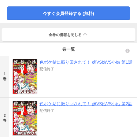
今すぐ会員登録する (無料)
全巻の情報を
閉じる
巻一覧
色ボケ姑に振り回されて！ 嫁VS姑VS小姑 第1話
配信終了
1
巻
色ボケ姑に振り回されて！ 嫁VS姑VS小姑 第2話
配信終了
2
巻