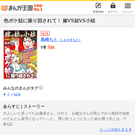
新規登録
ログイン
メニュー
色ボケ姑に振り回されて！ 嫁VS姑VS小姑
女性
島崎ちと
（しまざきちと）
5巻
完結
みんなのまんがタグ
タグ編集
あらすじ | ストーリー
大人しいと思ってたお義母さん。けれど、お義父さんが死んでから格好や化粧
がどんどん派手になっていった。 男に狂うようになった姑が通う先とは…!?
第1話
もっと詳細を見る▼