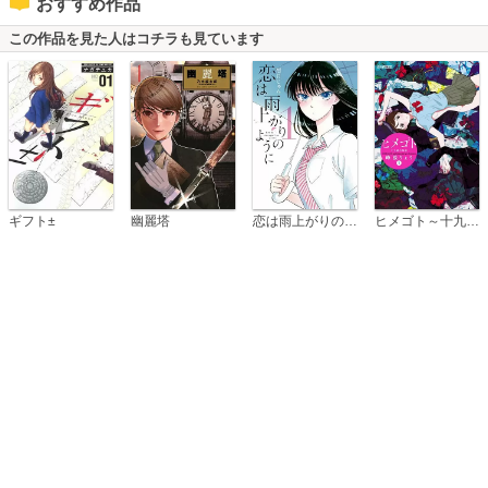
おすすめ作品
この作品を見た人はコチラも見ています
恋は雨上がりのように
ギフト±
幽麗塔
ヒメゴト～十九歳の制服～