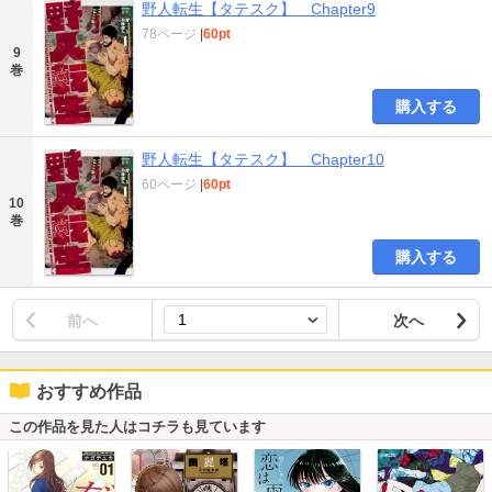
野人転生【タテスク】 Chapter9
78ページ
|
60pt
9
巻
購入する
野人転生【タテスク】 Chapter10
60ページ
|
60pt
10
巻
購入する
前へ
次へ
おすすめ作品
この作品を見た人はコチラも見ています