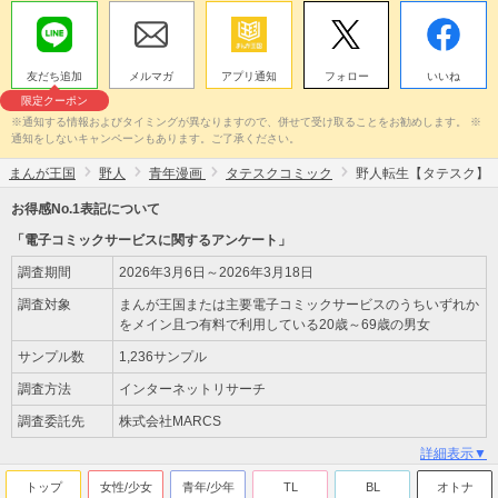
友だち追加
メルマガ
アプリ通知
フォロー
いいね
限定クーポン
※通知する情報およびタイミングが異なりますので、併せて受け取ることをお勧めします。 ※
通知をしないキャンペーンもあります。ご了承ください。
まんが王国
野人
青年漫画
タテスクコミック
野人転生【タテスク】
お得感No.1表記について
「電子コミックサービスに関するアンケート」
調査期間
2026年3月6日～2026年3月18日
調査対象
まんが王国または主要電子コミックサービスのうちいずれか
をメイン且つ有料で利用している20歳～69歳の男女
サンプル数
1,236サンプル
調査方法
インターネットリサーチ
調査委託先
株式会社MARCS
詳細表示▼
トップ
女性/少女
青年/少年
TL
BL
オトナ