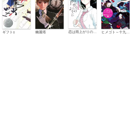
恋は雨上がりのように
ギフト±
幽麗塔
ヒメゴト～十九歳の制服～