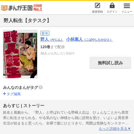
新規登録
ログイン
メニュー
野人転生【タテスク】
青年
野人
小林嵩人
（やじん）
（こばやしたかひと）
120巻
まで配信
16人
がお気に入り登録中
無料試し読み
みんなのまんがタグ
タグ編集
あらすじ | ストーリー
姓名と風貌から、「野人」と呼ばれている野崎人志は、ひょんなことから異世
界に転生させられる。やる気のない神様から雑に説明を受け、いよいよ異世界
生活が始まると思ったら、全裸で森にひとりきり。周囲は危険なモンスターば
かり、魔法もなければチートもない状態で、頼れるものは己のサバイバル知識
もっと詳細を見る▼