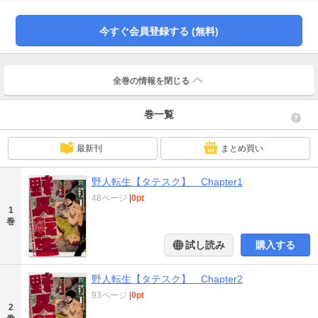
と空手のみ……！ゴブリンの群れや凶暴なホブゴブリン、私利私欲と悪意にま
みれた現地の村人たちを、その身ひとつでぶっ倒せ！ハードモードな異世界生
活、ここに開幕!!
今すぐ会員登録する (無料)
全巻の情報を
閉じる
巻一覧
最新刊
まとめ買い
野人転生【タテスク】 Chapter1
48ページ
|
0pt
1
巻
試し読み
購入する
野人転生【タテスク】 Chapter2
93ページ
|
0pt
2