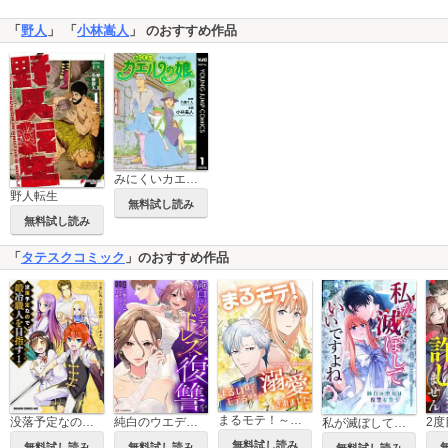
「
野人
」 「
小林嵩人
」 のおすすめ作品
みにくいカエルの娘
野人転生
無料試し読み
無料試し読み
「
タテスクコミック
」のおすすめ作品
まるモテ！～まるいほどモテる世界で溺愛されました～【タテスク】
没落予定なので、鍛冶職人を目指す【タテスク】
純白のウエディングドレスで復讐を【タテスク】
私が滅ぼしていいですよね 純白の聖女は復讐を誓う【タテスク】
無料試し読み
無料試し読み
無料試し読み
無料試し読み