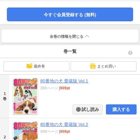
て、さくらは大喜び。でも昼の散歩がかや子のノルマに…犬好き必見の物語。
今すぐ会員登録する (無料)
全巻の情報を
閉じる
巻一覧
最終巻
まとめ買い
80番地の犬 愛蔵版 Vol.1
390ページ
|
909pt
1
巻
試し読み
購入する
80番地の犬 愛蔵版 Vol.2
408ページ
|
909pt
2