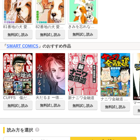
きみを忘れない -人と犬の心温まる物語-
81番地の犬 愛蔵版
82番地の犬 愛蔵版
無料試し読み
無料試し読み
無料試し読み
「
SMART COMICS
」のおすすめ作品
火だるま ー借金の生き地獄に陥ってー
CUFFS 傷だらけの地図（豪華版）
新ナニワ金融道
ナニワ金融道 超合本版
無料試し読み
無料試し読み
無料試し読み
無料試し読み
読み方を選択