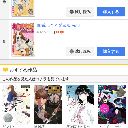
巻
試し読み
購入する
80番地の犬 愛蔵版 Vol.3
402ページ
|
909pt
3
巻
試し読み
購入する
おすすめ作品
この作品を見た人はコチラも見ています
恋は雨上がりのように
ギフト±
幽麗塔
ヒメゴト～十九歳の制服～