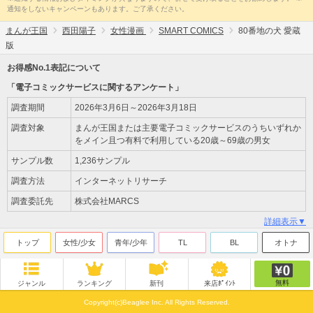
通知をしないキャンペーンもあります。ご了承ください。
まんが王国
西田陽子
女性漫画
SMART COMICS
80番地の犬 愛蔵
版
お得感No.1表記について
「電子コミックサービスに関するアンケート」
調査期間
2026年3月6日～2026年3月18日
調査対象
まんが王国または主要電子コミックサービスのうちいずれか
をメイン且つ有料で利用している20歳～69歳の男女
サンプル数
1,236サンプル
調査方法
インターネットリサーチ
調査委託先
株式会社MARCS
詳細表示▼
トップ
女性/少女
青年/少年
TL
BL
オトナ
無料
ジャンル
ランキング
新刊
来店ﾎﾟｲﾝﾄ
Copyright(c)Beaglee Inc. All Rights Reserved.