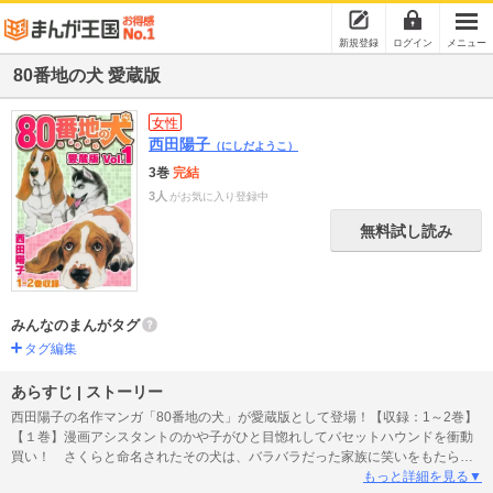
新規登録
ログイン
メニュー
80番地の犬 愛蔵版
女性
西田陽子
（にしだようこ）
3巻
完結
3人
がお気に入り登録中
無料試し読み
みんなのまんがタグ
タグ編集
あらすじ | ストーリー
西田陽子の名作マンガ「80番地の犬」が愛蔵版として登場！【収録：1～2巻】
【１巻】漫画アシスタントのかや子がひと目惚れしてバセットハウンドを衝動
買い！ さくらと命名されたその犬は、バラバラだった家族に笑いをもたらし
始める。【２巻】かや子の家にさらに3匹の犬たちが加わり一家は大所帯になっ
もっと詳細を見る▼