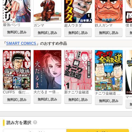
最強パシリ
ガンマ
超人ウタダ
鉄人ガンマ
僕 
無料試し読み
無料試し読み
無料試し読み
無料試し読み
「
SMART COMICS
」のおすすめ作品
火だるま ー借金の生き地獄に陥ってー
CUFFS 傷だらけの地図（豪華版）
新ナニワ金融道
ナニワ金融道 超合本版
無料試し読み
無料試し読み
無料試し読み
無料試し読み
読み方を選択