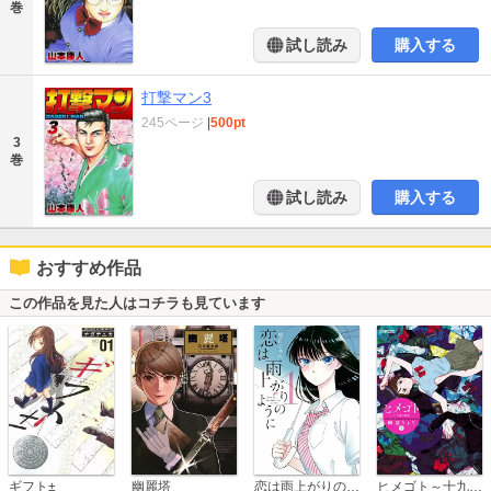
巻
試し読み
購入する
打撃マン3
245ページ
|
500pt
3
巻
試し読み
購入する
おすすめ作品
この作品を見た人はコチラも見ています
恋は雨上がりのように
ギフト±
幽麗塔
ヒメゴト～十九歳の制服～