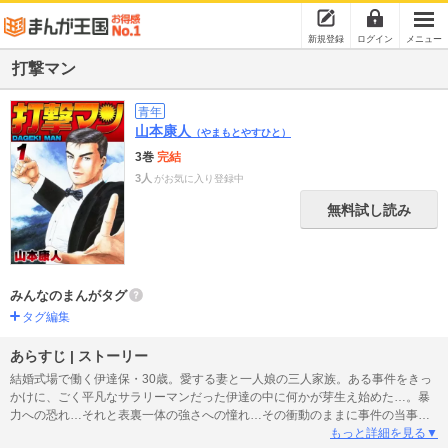
新規登録
ログイン
メニュー
打撃マン
青年
山本康人
（やまもとやすひと）
3巻
完結
3人
がお気に入り登録中
無料試し読み
みんなのまんがタグ
タグ編集
あらすじ | ストーリー
結婚式場で働く伊達保・30歳。愛する妻と一人娘の三人家族。ある事件をきっ
かけに、ごく平凡なサラリーマンだった伊達の中に何かが芽生え始めた…。暴
力への恐れ…それと表裏一体の強さへの憧れ…その衝動のままに事件の当事者
を殴り倒してしまう。だしゃあと華麗なるパンチを繰り出す“打撃マン”が世の中
もっと詳細を見る▼