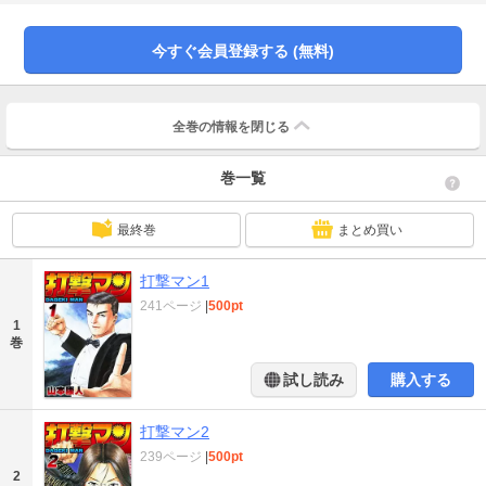
の不条理に立ち向かう!!
今すぐ会員登録する (無料)
全巻の情報を
閉じる
巻一覧
最終巻
まとめ買い
打撃マン1
241ページ
|
500pt
1
巻
試し読み
購入する
打撃マン2
239ページ
|
500pt
2