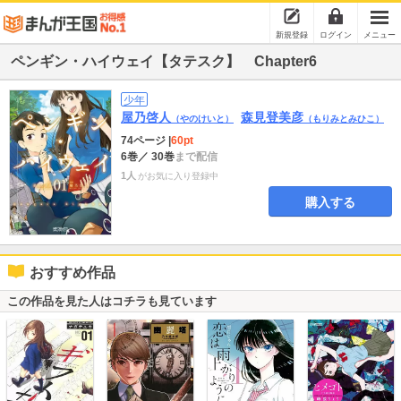
新規登録
ログイン
メニュー
ペンギン・ハイウェイ【タテスク】 Chapter6
少年
屋乃啓人
森見登美彦
（やのけいと）
（もりみとみひこ）
74ページ
|
60pt
6巻
／ 30巻
まで配信
1人
がお気に入り登録中
購入する
おすすめ作品
この作品を見た人はコチラも見ています