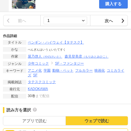
購入する
前へ
次へ
作品詳細
ペンギン・ハイウェイ【タテスク】
タイトル
かな
ぺんぎんはいうぇいたてすく
屋乃啓人
森見登美彦
作家
（やのけいと）
（もりみとみひこ）
少年コミック
SF・ファンタジー
ジャンル
アニメ化
学園
動物・ペット
フルカラー
映画化
コミカライ
キーワード
ズ
SF
タテスクコミック
掲載雑誌
KADOKAWA
発行元
30巻
まで配信
配信
読み方を選択
アプリで読む
ウェブで読む