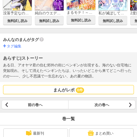
まるモテ！～まるいほどモテる世界で溺愛されました～【タテスク】
没落予定なので、鍛冶職人を目指す【タテスク】
純白のウエディングドレスで復讐を【タテスク】
私が滅ぼしていいですよね 純白の聖女は復讐を誓う【タテスク】
無料試し読み
無料試し読み
無料試し読み
無料試し読み
みんなのまんがタグ
タグ編集
あらすじ|ストーリー
ある日、アオヤマ君の住む郊外の街にペンギンが出現する。海のない住宅地に
突如現れ、そして消えたペンギンたちは、いったいどこから来てどこへ行った
のか───、少し不思議で一生忘れない、あの夏の物語。
まんがレポ
0件
前の巻へ
次の巻へ
巻一覧
最新刊
まとめ買い