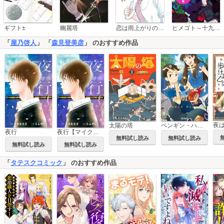
恋は雨上がりのように
ギフト±
幽麗塔
ヒメゴト～十九歳の制服～
「
屋乃啓人
」 「
森見登美彦
」 のおすすめ作品
太陽の塔
ペンギン・ハイウェイ
夜行
夜行【マイクロ】
無料試し読み
無料試し読み
無料試し読み
無料試し読み
「
タテスクコミック
」 のおすすめ作品