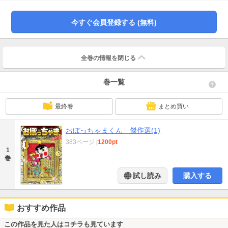
ニキ」に掲載された新作と単行本だけの描きおろしを追加した超豪華な一冊！
読んでクリクリ～！
今すぐ会員登録する (無料)
全巻の情報を
閉じる
巻一覧
最終巻
まとめ買い
おぼっちゃまくん 傑作選(1)
383ページ
|
1200pt
1
巻
試し読み
購入する
おすすめ作品
この作品を見た人はコチラも見ています