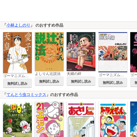
「
小林よしのり
」 のおすすめ作品
よしりん辻説法
夫婦の絆
ゴーマニズム宣言SPECIAL 日本人論
ゴーマニズム宣言SPECIAL 愛子天皇論
無料試し読み
無料試し読み
無料試し読み
無料試し読み
「
てんとう虫コミックス
」のおすすめ作品