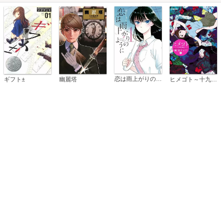
恋は雨上がりのように
ギフト±
幽麗塔
ヒメゴト～十九歳の制服～