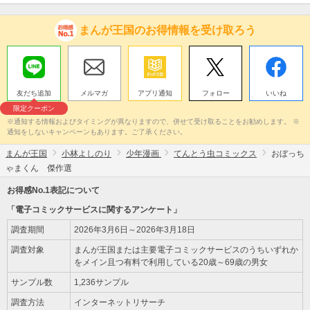
まんが王国のお得情報を受け取ろう
友だち追加
メルマガ
アプリ通知
フォロー
いいね
限定クーポン
※通知する情報およびタイミングが異なりますので、併せて受け取ることをお勧めします。 ※
通知をしないキャンペーンもあります。ご了承ください。
まんが王国
小林よしのり
少年漫画
てんとう虫コミックス
おぼっち
ゃまくん 傑作選
お得感No.1表記について
「電子コミックサービスに関するアンケート」
調査期間
2026年3月6日～2026年3月18日
調査対象
まんが王国または主要電子コミックサービスのうちいずれか
をメイン且つ有料で利用している20歳～69歳の男女
サンプル数
1,236サンプル
調査方法
インターネットリサーチ