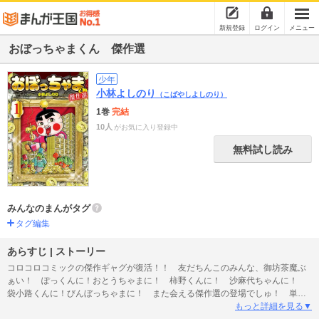
新規登録
ログイン
メニュー
おぼっちゃまくん 傑作選
少年
小林よしのり
（こばやしよしのり）
1巻
完結
10人
がお気に入り登録中
無料試し読み
みんなのまんがタグ
タグ編集
あらすじ | ストーリー
コロコロコミックの傑作ギャグが復活！！ 友だちんこのみんな、御坊茶魔ぶ
ぁい！ ぽっくんに！おとうちゃまに！ 柿野くんに！ 沙麻代ちゃんに！
袋小路くんに！びんぼっちゃまに！ また会える傑作選の登場でしゅ！ 単行
本全２４巻から厳選した神回１３本に、連載終了後２２年ぶりに「コロコロア
もっと詳細を見る▼