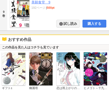
美願食堂 9
192ページ
|
500pt
9
巻
試し読み
購入する
おすすめ作品
この作品を見た人はコチラも見ています
恋は雨上がりのように
ギフト±
幽麗塔
ヒメゴト～十九歳の制服～