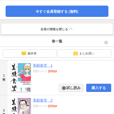
き下ろし！庄司いずみ先生のヴィーガンレシピを掲載■ 美願食堂の定番メニュ
ー「デトックス定食」をお手軽に自宅でも！
今すぐ会員登録する (無料)
全巻の情報を
閉じる
巻一覧
最終巻
まとめ買い
美願食堂 1
202ページ
|
500pt
1
巻
試し読み
購入する
美願食堂 2
226ページ
|
500pt
2