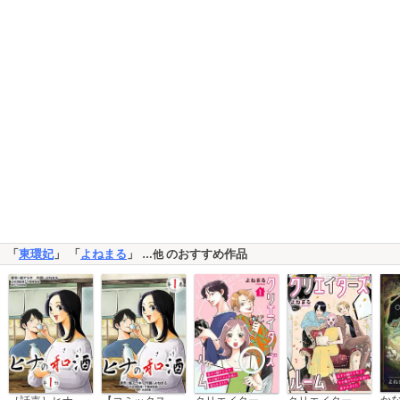
「
東環妃
」 「
よねまる
」
のおすすめ作品
…他