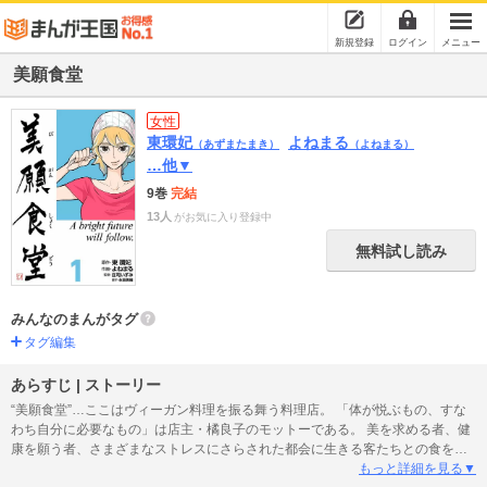
新規登録
ログイン
メニュー
美願食堂
女性
東環妃
よねまる
（あずまたまき）
（よねまる）
…他▼
9巻
完結
13人
がお気に入り登録中
無料試し読み
みんなのまんがタグ
タグ編集
あらすじ | ストーリー
“美願食堂”…ここはヴィーガン料理を振る舞う料理店。 「体が悦ぶもの、すな
わち自分に必要なもの」は店主・橘良子のモットーである。 美を求める者、健
康を願う者、さまざまなストレスにさらされた都会に生きる客たちとの食を通
じたふれあいを描く、心優しいヒューマンストーリー第一弾。 ■コミックス書
もっと詳細を見る▼