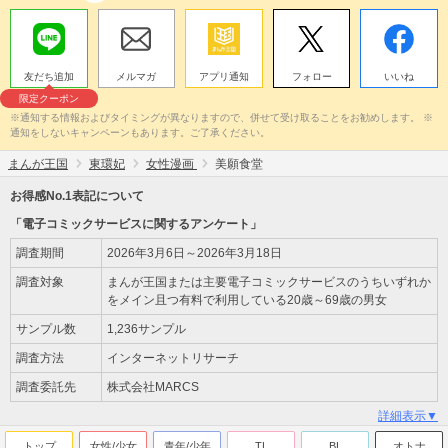
友だち追加
メルマガ
アプリ通知
フォロー
いいね
限定クーポン
※通知する情報およびタイミングが異なりますので、併せて受け取ることをお勧めします。 ※
通知をしないキャンペーンもあります。ご了承ください。
まんが王国
東環妃
女性漫画
美願食堂
お得感No.1表記について
「電子コミックサービスに関するアンケート」
調査期間
2026年3月6日～2026年3月18日
調査対象
まんが王国または主要電子コミックサービスのうちいずれか
をメイン且つ有料で利用している20歳～69歳の男女
サンプル数
1,236サンプル
調査方法
インターネットリサーチ
調査委託先
株式会社MARCS
詳細表示▼
トップ
女性/少女
青年/少年
TL
BL
オトナ