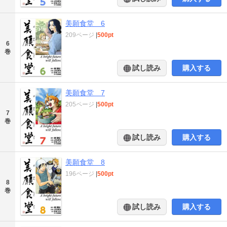
美願食堂 6
209ページ
|
500pt
6
巻
試し読み
購入する
美願食堂 7
205ページ
|
500pt
7
巻
試し読み
購入する
美願食堂 8
196ページ
|
500pt
8
巻
試し読み
購入する