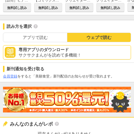
か
クリエイターズルーム～家ナシ職ナシ女子、クセ強イケメン兄弟に雇われました～【単話】
クリエイターズルーム～家ナシ職ナシ女子、クセ強イケメン兄弟に雇われました～【電子単行本】
［話売］ヒナの和酒
【コミックス版】ヒナの和酒
無料試し読み
無料試し読み
無料試し読み
無料試し読み
読み方を選択
アプリで読む
ウェブで読む
専用アプリのダウンロード
サクサクまんがを読めて多機能！
新刊通知を受け取る
会員登録
をすると「美願食堂」新刊配信のお知らせが受け取れます。
みんなのまんがレポ
現在まんがレポはありません。