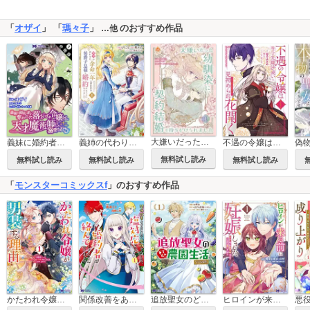
「
オザイ
」 「
瑪々子
」
のおすすめ作品
…他
大嫌いだった幼馴染に、契約結婚を持ちかけられました【合本版】
義姉の代わりに、余命一年と言われる侯爵子息様と婚約することになりました
不遇の令嬢は稀代の光魔法使いに見初められ花開く～咲き誇る純愛の花～
義妹に婚約者を奪われた落ちこぼれ令嬢は、天才魔術師に溺愛される(コミック) 分冊版
無料試し読み
無料試し読み
無料試し読み
無料試し読み
「
モンスターコミックスf
」のおすすめ作品
かたわれ令嬢が男装する理由(コミック)
関係改善をあきらめて距離をおいたら、塩対応だった婚約者が絡んでくるようになりました(コミック)
追放聖女のどろんこ農園生活～いつのまにか隣国を救ってしまいました～(コミック)
ヒロインが来る前に妊娠しました 詰んだはずの悪役令嬢ですが、どうやら違うようです(コミック)