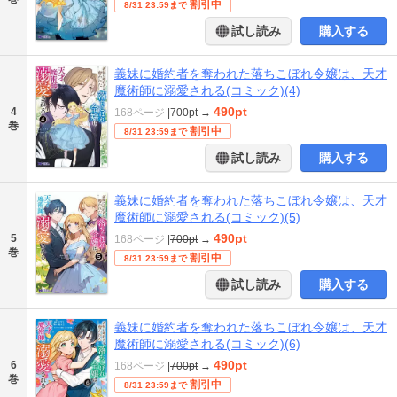
割引中
8/31 23:59まで
試し読み
購入する
義妹に婚約者を奪われた落ちこぼれ令嬢は、天才
魔術師に溺愛される(コミック)(4)
490pt
4
168ページ
|
700pt
→
巻
割引中
8/31 23:59まで
試し読み
購入する
義妹に婚約者を奪われた落ちこぼれ令嬢は、天才
魔術師に溺愛される(コミック)(5)
490pt
5
168ページ
|
700pt
→
巻
割引中
8/31 23:59まで
試し読み
購入する
義妹に婚約者を奪われた落ちこぼれ令嬢は、天才
魔術師に溺愛される(コミック)(6)
490pt
6
168ページ
|
700pt
→
巻
割引中
8/31 23:59まで