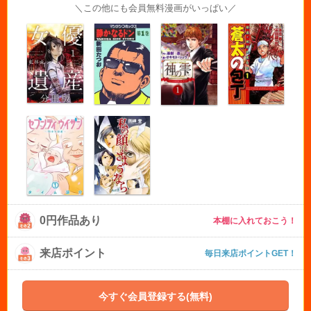
＼この他にも会員無料漫画がいっぱい／
0円作品あり
本棚に入れておこう！
来店ポイント
毎日来店ポイントGET！
今すぐ会員登録する(無料)