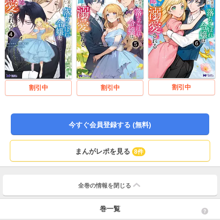
割引中
割引中
割引中
今すぐ会員登録する (無料)
まんがレポを見る
8件
全巻の情報を
閉じる
巻一覧