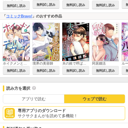
無料試し読み
無料試し読み
無料試し読み
無料試し読み
「
コミックBravo!
」のおすすめ作品
ホイクメンとデリバリーウーマン
境界の美容師
夫の姓で呼ばないで～銀幕夫人～
同居婚活
無料試し読み
無料試し読み
無料試し読み
無料試し読み
読み方を選択
アプリで読む
ウェブで読む
専用アプリのダウンロード
サクサクまんがを読めて多機能！