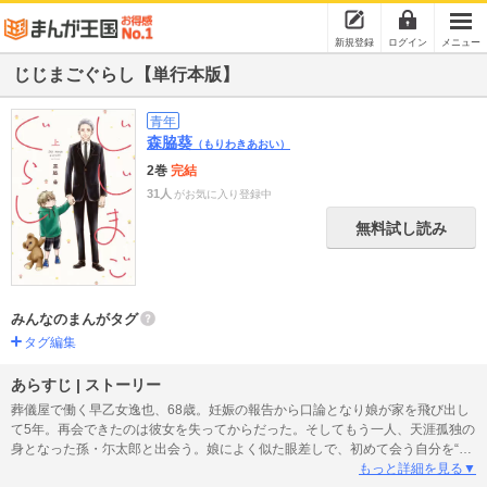
新規登録
ログイン
メニュー
じじまごぐらし【単行本版】
青年
森脇葵
（もりわきあおい）
2巻
完結
31人
がお気に入り登録中
無料試し読み
みんなのまんがタグ
タグ編集
あらすじ | ストーリー
葬儀屋で働く早乙女逸也、68歳。妊娠の報告から口論となり娘が家を飛び出し
て5年。再会できたのは彼女を失ってからだった。そしてもう一人、天涯孤独の
身となった孫・尓太郎と出会う。娘によく似た眼差しで、初めて会う自分を“祖
父”と言ってくれた尓太郎。仕事人間で家庭を省みることができなかった後悔か
もっと詳細を見る▼