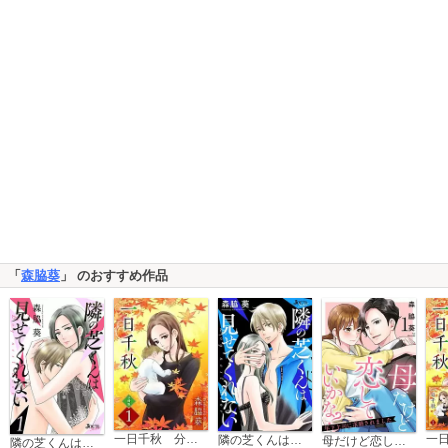
「
森脇葵
」 のおすすめ作品
一日千秋 分冊版
隣の芝くんは見せてくれない 分冊版
母だけど恋していいかな?～年下上司に求婚されました～
隣の芝くんは見せてくれない