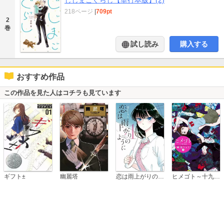
218ページ
|
709pt
2
巻
試し読み
購入する
おすすめ作品
この作品を見た人はコチラも見ています
恋は雨上がりのように
ギフト±
幽麗塔
ヒメゴト～十九歳の制服～