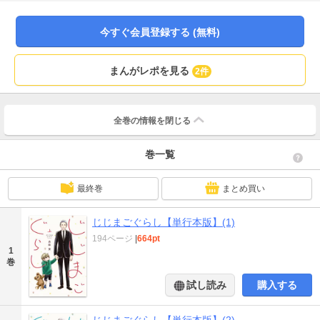
ら逸也は彼を引き取ることに…。娘を亡くした父親 母を亡くした少年 2人の手
探りの同居生活が始まるーー。◆収録内容◆「じじまごぐらし」第1話～第7話
+単行本収録の描き下ろし番外編※本作品は、電子書籍「じじまごぐらし」1巻
今すぐ会員登録する (無料)
～7巻を収録した単行本「じじまごぐらし 上」の電子書籍版です。
まんがレポを見る
2件
全巻の情報を
閉じる
巻一覧
最終巻
まとめ買い
じじまごぐらし【単行本版】(1)
194ページ
|
664pt
1
巻
試し読み
購入する
じじまごぐらし【単行本版】(2)