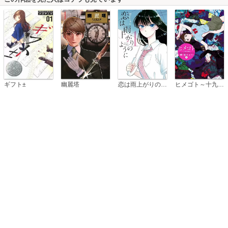
恋は雨上がりのように
ギフト±
幽麗塔
ヒメゴト～十九歳の制服～