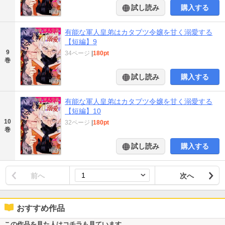
試し読み
購入する
有能な軍人皇弟はカタブツ令嬢を甘く溺愛する
【短編】9
9
34ページ
|
180pt
巻
試し読み
購入する
有能な軍人皇弟はカタブツ令嬢を甘く溺愛する
【短編】10
10
32ページ
|
180pt
巻
試し読み
購入する
前へ
次へ
おすすめ作品
この作品を見た人はコチラも見ています