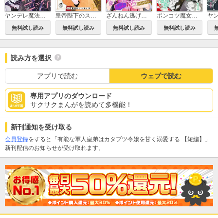
ヤンデレ魔法使いは石像の乙女しか愛せない 魔女は愛弟子の熱い口づけでとける
皇帝陛下のスキャンダル☆ベイビー 逃亡するはずが甘く捕まえられました
ざんねん逃げられない！変人伯爵の甘いえっちにきゅんです 昼も夜も旦那様の愛の力がすごすぎる！ 【短編】
ポンコツ魔女ですが、美少年拾いました 呪いが解けたら、えっちな猛攻プリンスに成長するなんて聞いてません！？ 【短編】
無料試し読み
無料試し読み
無料試し読み
無料試し読み
読み方を選択
アプリで読む
ウェブで読む
専用アプリのダウンロード
サクサクまんがを読めて多機能！
新刊通知を受け取る
会員登録
をすると「有能な軍人皇弟はカタブツ令嬢を甘く溺愛する 【短編】」
新刊配信のお知らせが受け取れます。