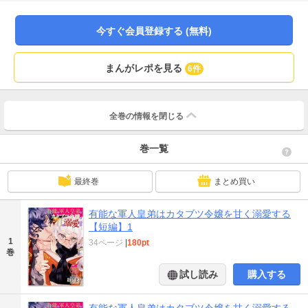
今すぐ会員登録する (無料)
まんがレポを見る
6件
全巻の情報を
閉じる
巻一覧
最終巻
まとめ買い
有能な軍人皇弟はカタブツ令嬢を甘く溺愛する
【短編】1
1
34ページ
|
180pt
巻
試し読み
購入する
有能な軍人皇弟はカタブツ令嬢を甘く溺愛する