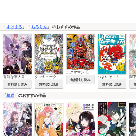
「
すけまる
」 「
ちろりん
」 のおすすめ作品
ボクママン【単話】
タンキュークエスト 原子・分子まるわかりまんがアトモン編
つよいぞ！ムテキッズ
有能な軍人皇弟はカタブツ令嬢を甘く溺愛する
無料試し読み
無料試し読み
無料試し読み
無料試し読み
「
華猫
」のおすすめ作品