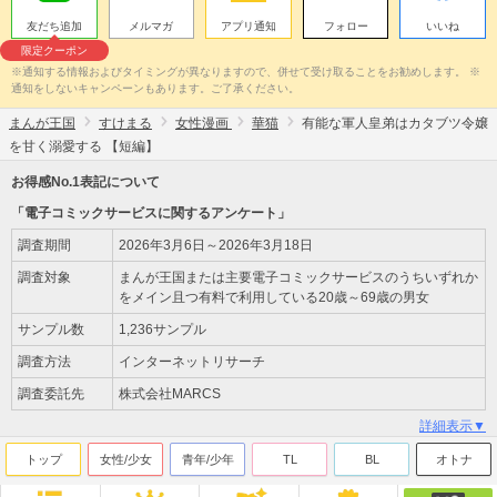
友だち追加
メルマガ
アプリ通知
フォロー
いいね
限定クーポン
※通知する情報およびタイミングが異なりますので、併せて受け取ることをお勧めします。 ※
通知をしないキャンペーンもあります。ご了承ください。
まんが王国
すけまる
女性漫画
華猫
有能な軍人皇弟はカタブツ令嬢
を甘く溺愛する 【短編】
お得感No.1表記について
「電子コミックサービスに関するアンケート」
調査期間
2026年3月6日～2026年3月18日
調査対象
まんが王国または主要電子コミックサービスのうちいずれか
をメイン且つ有料で利用している20歳～69歳の男女
サンプル数
1,236サンプル
調査方法
インターネットリサーチ
調査委託先
株式会社MARCS
詳細表示▼
トップ
女性/少女
青年/少年
TL
BL
オトナ