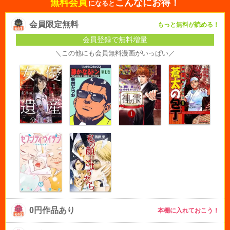
無料会員
こんなにお得！
になると
会員限定無料
もっと無料が読める！
会員登録で無料増量
＼この他にも会員無料漫画がいっぱい／
0円作品あり
本棚に入れておこう！