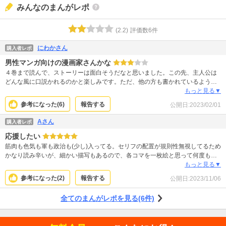
みんなのまんがレポ
(
2.2
)
評価数
6
件
にわかさん
購入者レポ
男性マンガ向けの漫画家さんかな
４巻まで読んで、ストーリーは面白そうだなと思いました。この先、主人公は
どんな風に口説かれるのかと楽しみです。ただ、他の方も書かれているように
絵が雑……とまでは思いませんが、男性向けマンガのようで、乙女向けではな
もっと見る▼
いと思います。ヒーローの身体もとってもムキムキに描かれて迫力があるの
参考になった(
6
)
報告する
公開日:
2023/02/01
で、この漫画家さんなら格闘系マンガを描かれた方が良いのでは？と思いまし
た。このストーリーであれば、もう少し軽くてユーモアのあるマンガにもなっ
Aさん
購入者レポ
ただろうにと少し残念です。あと、俯瞰の構図はちょっと分かりにくかったで
応援したい
す。無理に入れなくてもよいのではないでしょうか。ともあれ、続きは気にな
るので星３つで。
筋肉も色気も軍も政治も(少し)入ってる。セリフの配置が規則性無視してるため
かなり読み辛いが、細かい描写もあるので、各コマを一枚絵と思って何度も見
直しながら読んでいます。絵も綺麗だし、筋肉は惜しみないし、スルメイカと
もっと見る▼
思えば。
参考になった(
2
)
報告する
公開日:
2023/11/06
全てのまんがレポを見る(6件)