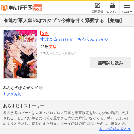
新規登録
ログイン
メニュー
有能な軍人皇弟はカタブツ令嬢を甘く溺愛する 【短編】
女性
すけまる
ちろりん
（すけまる）
（ちろりん）
23巻
完結
376人
がお気に入り登録中
無料試し読み
みんなのまんがタグ
タグ編集
あらすじ | ストーリー
考古学者のゾーイは大国・バロガロス帝国と軍事協定を結ぶための通訳に抜擢
される。しがない学者には荷が重すぎる大役に戸惑いながらも、精いっぱい務
めようと決意し大使を迎えた当日。ゾーイの目の前に現れたのは、彼女と過去
に因縁のある男・皇弟ヴァルゼスで―――!?
もっと詳細を見る▼