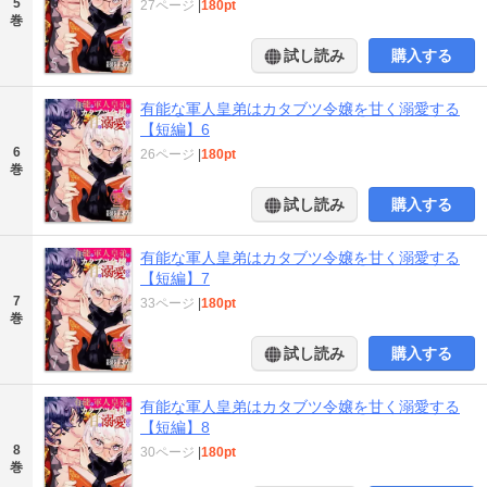
5
27ページ
|
180pt
巻
試し読み
購入する
有能な軍人皇弟はカタブツ令嬢を甘く溺愛する
【短編】6
6
26ページ
|
180pt
巻
試し読み
購入する
有能な軍人皇弟はカタブツ令嬢を甘く溺愛する
【短編】7
7
33ページ
|
180pt
巻
試し読み
購入する
有能な軍人皇弟はカタブツ令嬢を甘く溺愛する
【短編】8
8
30ページ
|
180pt
巻