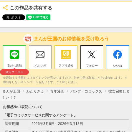
この作品を共有する
まんが王国のお得情報を受け取ろう
友だち追加
メルマガ
アプリ通知
フォロー
いいね
限定クーポン
※通知する情報およびタイミングが異なりますので、併せて受け取ることをお勧めします。 ※
通知をしないキャンペーンもあります。ご了承ください。
まんが王国
わたりさえ
青年漫画
バンブーコミックス
彼女召喚しま
した！？
お得感No.1表記について
「電子コミックサービスに関するアンケート」
調査期間
2026年3月6日～2026年3月18日