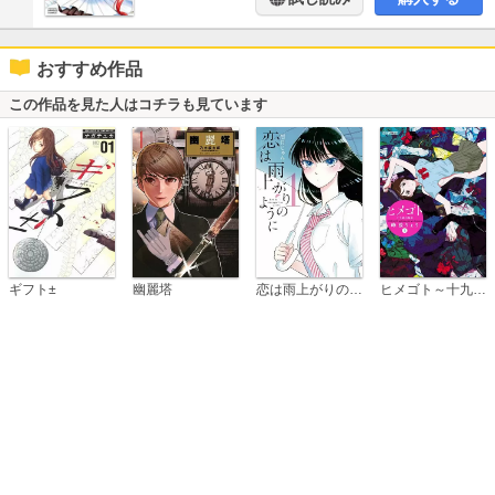
おすすめ作品
この作品を見た人はコチラも見ています
恋は雨上がりのように
ギフト±
幽麗塔
ヒメゴト～十九歳の制服～