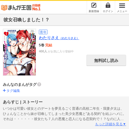
新規登録
ログイン
メニュー
彼女召喚しました！？
青年
わたりさえ
（わたりさえ）
5巻
完結
400人
がお気に入り登録中
無料試し読み
みんなのまんがタグ
タグ編集
あらすじ | ストーリー
いつかは可愛い彼女とのデートを夢見るごく普通の高校二年生・我妻夕太は、
ひょんなことから妹が召喚してしまった美少女悪魔と”ある契約”を結ぶハメに。
それは・・・・・・彼女たち７人の悪魔と恋人になる恋契約で！？なのに人間
との浮気は絶対ＮＧ！！？イチャイチャも７倍！えっちなハプニングも７
もっと詳細を見る▼