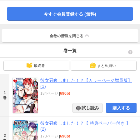
倍！！ＤＴ高校生と悪魔っ娘のドキドキ7股ラブコメディ、開幕！！電子版は連
載時のカラーを収録しております！★単行本カバー下画像収録★
今すぐ会員登録する (無料)
全巻の情報を
閉じる
巻一覧
最終巻
まとめ買い
彼女召喚しました！？【カラーページ増量版】
(1)
1
184ページ
|
690pt
巻
試し読み
購入する
彼女召喚しました！？【 特典ペーパー付き 】
(2)
2
173ページ
|
690pt