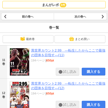
まんがレポ
0件
前の巻へ
次の巻へ
巻一覧
最終巻
まとめ買い
異世界カウント2.99 ―転生したからここで最強
の団体を目指す―(11)
11
194ページ
|
650pt
巻
試し読み
購入する
異世界カウント2.99 ―転生したからここで最強
の団体を目指す―(12)
12
194ページ
|
650pt
巻
試し読み
購入する