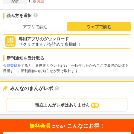
13巻
完結
配信
読み方を選択
アプリで読む
ウェブで読む
専用アプリのダウンロード
サクサクまんがを読めて多機能！
新刊通知を受け取る
会員登録
をすると「異世界カウント2.99 ―転生したからここで最強の団体を
目指す―」新刊配信のお知らせが受け取れます。
みんなのまんがレポ
現在まんがレポはありません
0件
無料会員
こんなにお得！
になると