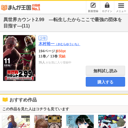
新規登録
ログイン
メニュー
異世界カウント2.99 ―転生したからここで最強の団体を
目指す―(11)
少年
木村裕一
（きむらゆういち）
194ページ
|
650pt
11巻
／ 13巻
完結
35人
がお気に入り登録中
無料試し読み
購入する
おすすめ作品
この作品を見た人はコチラも見ています