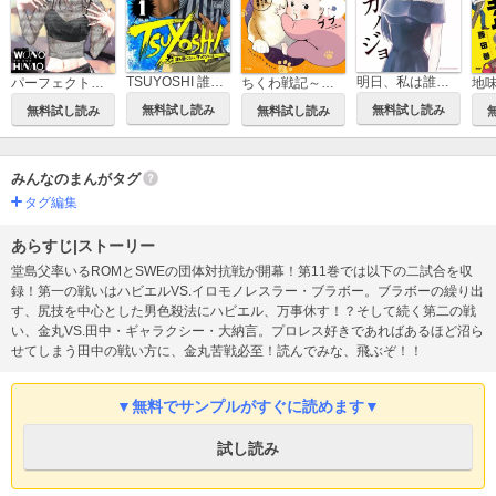
TSUYOSHI 誰も勝てない、アイツには
明日、私は誰かのカノジョ
パーフェクトグリッター
ちくわ戦記～おれのカワイイで地球侵略～
無料試し読み
無料試し読み
無料試し読み
無料試し読み
みんなのまんがタグ
タグ編集
あらすじ|ストーリー
堂島父率いるROMとSWEの団体対抗戦が開幕！第11巻では以下の二試合を収
録！第一の戦いはハビエルVS.イロモノレスラー・ブラボー。ブラボーの繰り出
す、尻技を中心とした男色殺法にハビエル、万事休す！？そして続く第二の戦
い、金丸VS.田中・ギャラクシー・大納言。プロレス好きであればあるほど沼ら
せてしまう田中の戦い方に、金丸苦戦必至！読んでみな、飛ぶぞ！！
▼無料でサンプルがすぐに読めます▼
試し読み