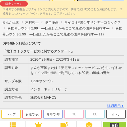
限定クーポン
※通知する情報およびタイミングが異なりますので、併せて受け取ることをお勧めします。 ※
通知をしないキャンペーンもあります。ご了承ください。
まんが王国
木村裕一
少年漫画
サイコミ×裏少年サンデーコミックス
異世界カウント2.99 ―転生したからここで最強の団体を目指す―
異世
界カウント2.99 ―転生したからここで最強の団体を目指す―(11)
お得感No.1表記について
「電子コミックサービスに関するアンケート」
調査期間
2026年3月6日～2026年3月18日
調査対象
まんが王国または主要電子コミックサービスのうちいずれか
をメイン且つ有料で利用している20歳～69歳の男女
サンプル数
1,236サンプル
調査方法
インターネットリサーチ
調査委託先
株式会社MARCS
詳細表示▼
トップ
女性/少女
青年/少年
TL
BL
オトナ