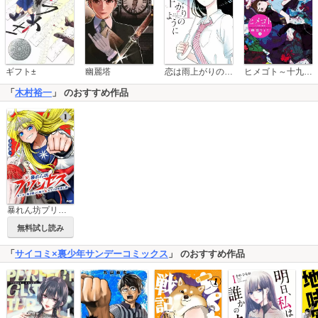
恋は雨上がりのように
ギフト±
幽麗塔
ヒメゴト～十九歳の制服～
「
木村裕一
」 のおすすめ作品
暴れん坊プリンセス ‐セーラー服を纏いし姫のステゴロ世直し譚‐
無料試し読み
「
サイコミ×裏少年サンデーコミックス
」 のおすすめ作品