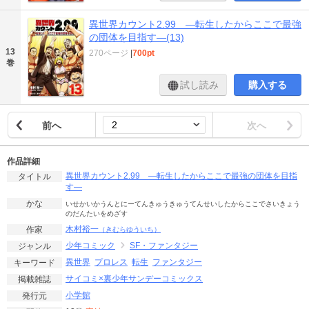
異世界カウント2.99 ―転生したからここで最強
の団体を目指す―(13)
13
270ページ
|
700pt
巻
試し読み
購入する
前へ
次へ
作品詳細
異世界カウント2.99 ―転生したからここで最強の団体を目指
タイトル
す―
かな
いせかいかうんとにーてんきゅうきゅうてんせいしたからここでさいきょう
のだんたいをめざす
木村裕一
作家
（きむらゆういち）
少年コミック
SF・ファンタジー
ジャンル
異世界
プロレス
転生
ファンタジー
キーワード
サイコミ×裏少年サンデーコミックス
掲載雑誌
小学館
発行元