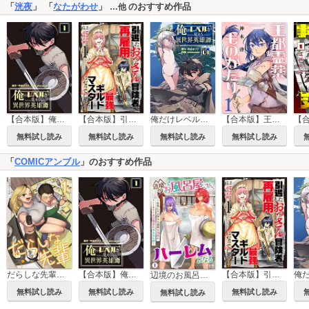
「
洸夜
」 「
なたがわせ
」
のおすすめ作品
…他
【合本版】俺だけレベルが見える異世界英雄譚
【合本版】引退したおっさん冒険者、再雇用で最強ギルドマスターになってしまう
俺だけレベルが見える異世界英雄譚
【合本版】王都霊薬ものがたり
無料試し読み
無料試し読み
無料試し読み
無料試し読み
「
COMICアンブル
」のおすすめ作品
【合本版】俺だけレベルが見える異世界英雄譚
【合本版】引退したおっさん冒険者、再雇用で最強ギルドマスターになってしまう
だらしな先輩【単行本版】
辺境のお風呂屋さん、ハーレムになる～山奥にある寂れた温泉の効能がチートすぎて女冒険者に大人気な件～
無料試し読み
無料試し読み
無料試し読み
無料試し読み