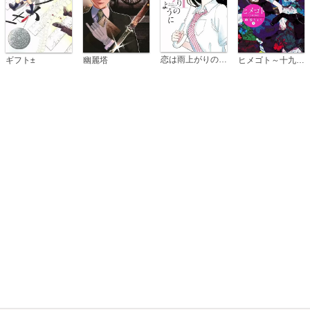
恋は雨上がりのように
ギフト±
幽麗塔
ヒメゴト～十九歳の制服～