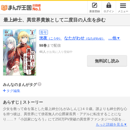
新規登録
ログイン
メニュー
最上紳士、異世界貴族として二度目の人生を歩む
青年
洸夜
なたがわせ
…他▼
（こうや）
（なたがわせ）
98巻
まで配信
46人
がお気に入り登録中
無料試し読み
みんなのまんがタグ
タグ編集
あらすじ | ストーリー
少女を救って命を落とした最上紳士(もがみしんじ)４０歳。誰よりも紳士的な心
を持つ彼は、異世界にて傍若無人の公爵家長男・アデルに転生することにな
り……？『小説家になろう』にて250万PV突破の異世界ファンタジー小説を完
全コミカライズ！※「小説家になろう」は株式会社ヒナプロジェクトの登録商
もっと詳細を見る▼
標です。