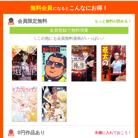
無料会員
こんなにお得！
になると
会員限定無料
もっと無料が読める！
会員登録で無料増量
＼この他にも会員無料漫画がいっぱい／
0円作品あり
本棚に入れておこう！