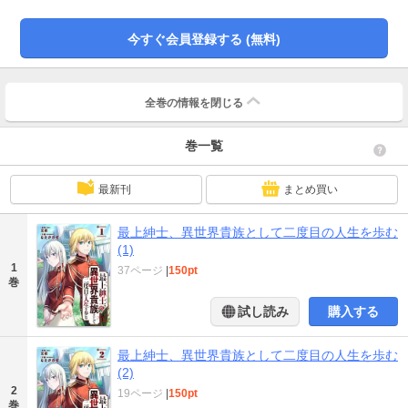
今すぐ会員登録する (無料)
全巻の情報を
閉じる
巻一覧
最新刊
まとめ買い
最上紳士、異世界貴族として二度目の人生を歩む
(1)
1
37ページ
|
150pt
巻
試し読み
購入する
最上紳士、異世界貴族として二度目の人生を歩む
(2)
2
19ページ
|
150pt
巻