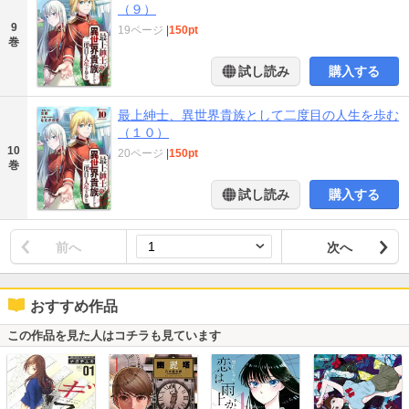
（９）
9
19ページ
|
150pt
巻
試し読み
購入する
最上紳士、異世界貴族として二度目の人生を歩む
（１０）
10
20ページ
|
150pt
巻
試し読み
購入する
前へ
次へ
おすすめ作品
この作品を見た人はコチラも見ています