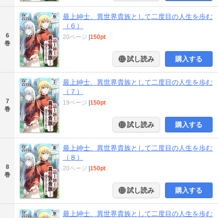
最上紳士、異世界貴族として二度目の人生を歩む
（６）
6
20ページ
|
150pt
巻
試し読み
購入する
最上紳士、異世界貴族として二度目の人生を歩む
（７）
7
19ページ
|
150pt
巻
試し読み
購入する
最上紳士、異世界貴族として二度目の人生を歩む
（８）
8
20ページ
|
150pt
巻
試し読み
購入する
最上紳士、異世界貴族として二度目の人生を歩む