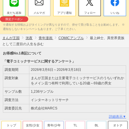
友だち追加
メルマガ
アプリ通知
フォロー
いいね
限定クーポン
※通知する情報およびタイミングが異なりますので、併せて受け取ることをお勧めします。 ※
通知をしないキャンペーンもあります。ご了承ください。
まんが王国
洸夜
青年漫画
COMICアンブル
最上紳士、異世界貴族
として二度目の人生を歩む
お得感No.1表記について
「電子コミックサービスに関するアンケート」
調査期間
2026年3月6日～2026年3月18日
調査対象
まんが王国または主要電子コミックサービスのうちいずれか
をメイン且つ有料で利用している20歳～69歳の男女
サンプル数
1,236サンプル
調査方法
インターネットリサーチ
調査委託先
株式会社MARCS
詳細表示▼
トップ
女性/少女
青年/少年
TL
BL
オトナ