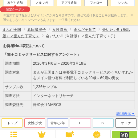
友だち追加
メルマガ
アプリ通知
フォロー
いいね
限定クーポン
※通知する情報およびタイミングが異なりますので、併せて受け取ることをお勧めします。 ※
通知をしないキャンペーンもあります。ご了承ください。
まんが王国
真田魔里子
女性漫画
歪んだ子育て
会いたい!!（単話
版）＜歪んだ子育て＞
会いたい!!（単話版）＜歪んだ子育て＞(1)
お得感No.1表記について
「電子コミックサービスに関するアンケート」
調査期間
2026年3月6日～2026年3月18日
調査対象
まんが王国または主要電子コミックサービスのうちいずれか
をメイン且つ有料で利用している20歳～69歳の男女
サンプル数
1,236サンプル
調査方法
インターネットリサーチ
調査委託先
株式会社MARCS
詳細表示▼
トップ
女性/少女
青年/少年
TL
BL
オトナ