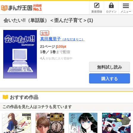
新規登録
ログイン
メニュー
会いたい!!（単話版）＜歪んだ子育て＞(1)
女性
真田魔里子
（さなだまりこ）
21ページ
|
100pt
1巻
／ 1巻
まで配信
4人
がお気に入り登録中
無料試し読み
購入する
おすすめ作品
この作品を見た人はコチラも見ています