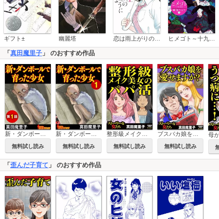
恋は雨上がりのように
ギフト±
幽麗塔
ヒメゴト～十九歳の制服～
「
真田魔里子
」 のおすすめ作品
新・ダンボールで育った少女（分冊版）
新・ダンボールで育った少女
整形級メイク美女のパパ活
ブスバカ娘を愛せますか？
無料試し読み
無料試し読み
無料試し読み
無料試し読み
「
歪んだ子育て
」 のおすすめ作品