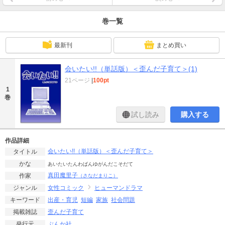
巻一覧
最新刊
まとめ買い
会いたい!!（単話版）＜歪んだ子育て＞(1)
21ページ
|
100pt
1
巻
試し読み
購入する
作品詳細
会いたい!!（単話版）＜歪んだ子育て＞
タイトル
かな
あいたいたんわばんゆがんだこそだて
真田魔里子
作家
（さなだまりこ）
女性コミック
ヒューマンドラマ
ジャンル
出産・育児
短編
家族
社会問題
キーワード
歪んだ子育て
掲載雑誌
ぶんか社
発行元