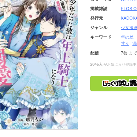
掲載雑誌
FLOS C
発行元
KADOK
ジャンル
少女漫
キーワード
年の差
甘々
溺
配信
7巻
ま
2046人
がお気に入り登録中