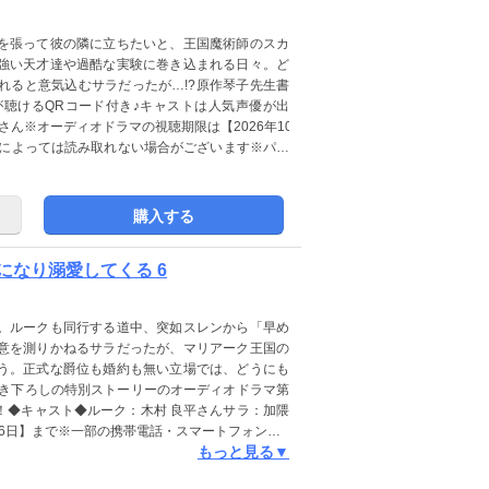
を張って彼の隣に立ちたいと、王国魔術師のスカ
強い天才達や過酷な実験に巻き込まれる日々。ど
れると意気込むサラだったが…!?原作琴子先生書
聴けるQRコード付き♪キャストは人気声優が出
さん※オーディオドラマの視聴期限は【2026年10
種によっては読み取れない場合がございます※パケ
※やむを得ない事情により当該サービスを予告な
購入する
なり溺愛してくる 6
。ルークも同行する道中、突如スレンから「早め
意を測りかねるサラだったが、マリアーク王国の
う。正式な爵位も婚約も無い立場では、どうにも
書き下ろしの特別ストーリーのオーディオドラマ第
！◆キャスト◆ルーク：木村 良平さんサラ：加隈
16日】まで※一部の携帯電話・スマートフォン機種
もっと見る▼
信料を含む通信費用はお客様のご負担となります※
終了する場合があります