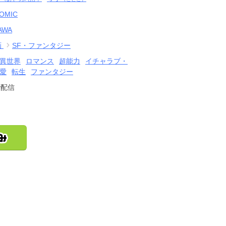
OMIC
AWA
画
SF・ファンタジー
異世界
ロマンス
超能力
イチャラブ・
愛
転生
ファンタジー
で配信