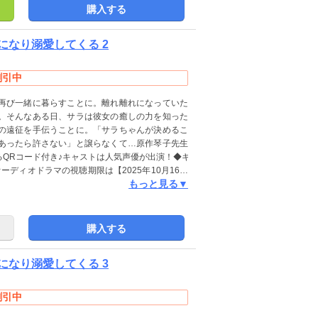
購入する
なり溺愛してくる 2
割引中
再び一緒に暮らすことに。離れ離れになっていた
。そんなある日、サラは彼女の癒しの力を知った
の遠征を手伝うことに。「サラちゃんが決めるこ
あったら許さない」と譲らなくて…原作琴子先生
QRコード付き♪キャストは人気声優が出演！◆キ
ーディオドラマの視聴期限は【2025年10月16日
もっと見る▼
っては読み取れない場合がございます※パケット通
むを得ない事情により当該サービスを予告なく変
購入する
なり溺愛してくる 3
割引中