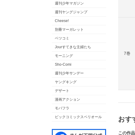
週刊少年マガジン
週刊ヤングジャンプ
Cheese!
別冊マーガレット
ベツコミ
Jourすてきな主婦たち
7巻
モーニング
Sho-Comi
週刊少年サンデー
ヤングキング
デザート
漫画アクション
モバフラ
ビックコミックスペリオール
おす
この作品