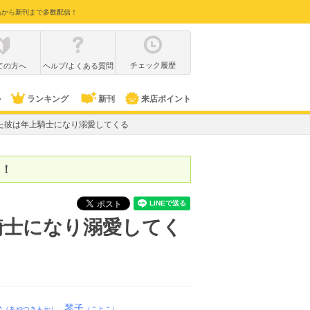
品から新刊まで多数配信！
チェック履歴
ての方へ
ヘルプ/よくある質問
ル
ランキング
新刊
来店ポイント
た彼は年上騎士になり溺愛してくる
中！
騎士になり溺愛してく
か
琴子
（あやつきもか）
（ことこ）