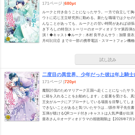
171ページ |
680pt
ルークと付き合うことになったサラ。一方で自立して胸
ウトに応じ王立研究所に勤める。新たな職場ではクセの
んなことがあっても、ルークとの甘い時間があれば頑張
き下ろしの特別ストーリーのオーディオドラマ第四弾が
演！◆キャスト◆ルーク：木村 良平さんサラ：加隈 亜衣
月4日(日)】まで※一部の携帯電話・スマートフォン機
ット通信料を含む通信費用はお客様のご負担となります
く変更・終了する場合があります
試し読み
二度目の異世界、少年だった彼は年上騎士に
171ページ |
720pt
魔獣討伐のためマリアーク王国へ赴くことになったサラ
に籍を入れることをお勧めします」と提案を受ける。真
王女がルークにアプローチしている場面を目撃してしま
できないことがあると気づいたサラは…!原作琴子先生
五弾が聴けるQRコード付き♪キャストは人気声優が出演
亜衣さん※オーディオドラマの視聴期限は【2026年7月
によっては読み取れない場合がございます※パケット通
やむを得ない事情により当該サービスを予告なく変更・