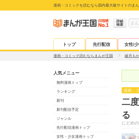
漫画・コミックを読むなら国内最大級サイトのまん
詳細
検索
トップ
先行配信
女性/
漫画・コミック読むならまんが王国
綾月も
人気メニュー
無料漫画トップ
漫画・
ランキング
二
新刊
新刊配信予定
る
ジャンル
にどめの
先行配信漫画トップ
女性・少女漫画トップ