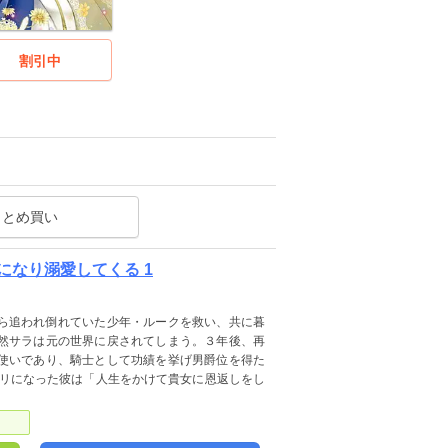
割引中
まとめ買い
なり溺愛してくる 1
から追われ倒れていた少年・ルークを救い、共に暮
然サラは元の世界に戻されてしまう。３年後、再
使いであり、騎士として功績を挙げ男爵位を得た
ダリになった彼は「人生をかけて貴女に恩返しをし