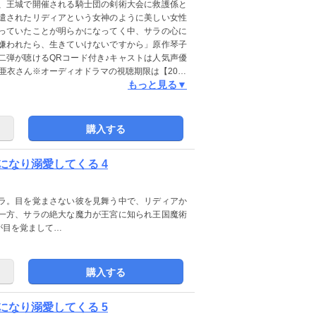
、王城で開催される騎士団の剣術大会に救護係と
遣されたリディアという女神のように美しい女性
っていたことが明らかになってく中、サラの心に
嫌われたら、生きていけないですから」原作琴子
二弾が聴けるQRコード付き♪キャストは人気声優
亜衣さん※オーディオドラマの視聴期限は【2025
もっと見る▼
ォン機種によっては読み取れない場合がございます※
ます※やむを得ない事情により当該サービスを予
購入する
なり溺愛してくる 4
ラ。目を覚まさない彼を見舞う中で、リディアか
一方、サラの絶大な魔力が王宮に知られ王国魔術
が目を覚まして…
購入する
なり溺愛してくる 5