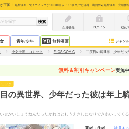
が王国！
無料漫画・電子コミックが10,000冊以上！1冊丸ごと無料、期間限定無料漫画、完結作
ログイン
会員登録
初め
少女
青年/少年
無料漫画
ジャン
か
少女漫画・コミック
FLOS COMIC
二度目の異世界、少年だっ
無料＆割引キャンペーン
実施
コミック
度目の異世界、少年だった彼は年上
いせかいしょうねんだったかれはとしうえきしになりできあいしてくる
著者・作者
綾月も