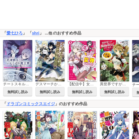
「
愛七ひろ
」 「
shri
」
のおすすめ作品
…他
デスマーチからはじまる異世界狂想曲
チートスキル『死者蘇生』が覚醒して、いにしえの魔王軍を復活させてしまいました ～誰も死なせない最強ヒーラー～
【配信中】女神チャンネル！ え、これ売名ですの!?
異世界ですが魔物栽培しています。
無料試し読み
無料試し読み
無料試し読み
無料試し読み
「
ドラゴンコミックスエイジ
」のおすすめ作品