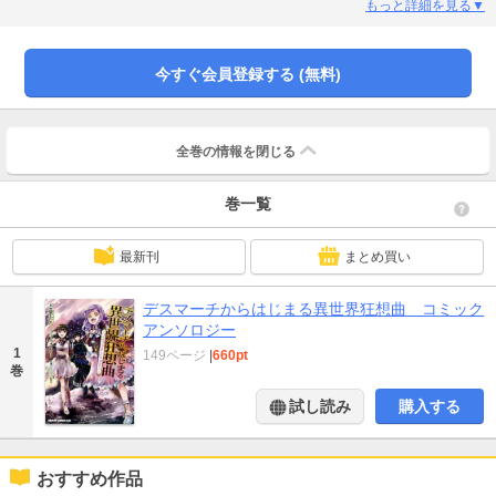
もっと詳細を見る▼
今すぐ会員登録する (無料)
全巻の情報を
閉じる
巻一覧
最新刊
まとめ買い
デスマーチからはじまる異世界狂想曲 コミック
アンソロジー
1
149ページ
|
660pt
巻
試し読み
購入する
おすすめ作品