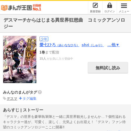
新規登録
ログイン
メニュー
デスマーチからはじまる異世界狂想曲 コミックアンソロ
ジー
少年
愛七ひろ
shri
…他▼
（あいななひろ）
（しゅり）
1巻
まで配信
15人
がお気に入り登録中
無料試し読み
みんなのまんがタグ
デスマ
タグ編集
あらすじ | ストーリー
「デスマ」の世界を豪華執筆陣と一緒に異世界観光しませんか…？個性溢れる
キャラクター達が、可愛く、楽しく、元気よくお出迎え！「デスマ」ファン待
望のコミックアンソロジーここに開幕!!