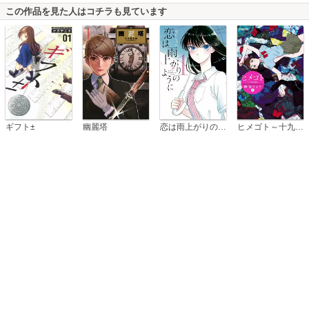
この作品を見た人はコチラも見ています
恋は雨上がりのように
ギフト±
幽麗塔
ヒメゴト～十九歳の制服～