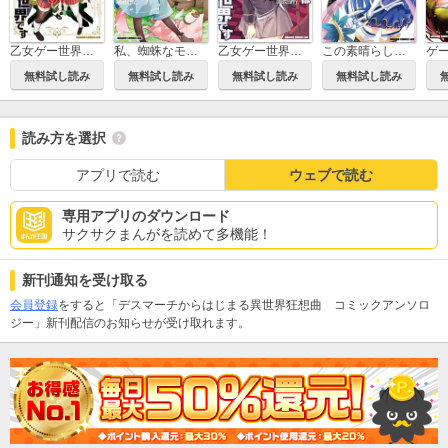
この素晴らしい世界に祝福を！
乙女ゲー世界はモブに厳しい世界です【共和国編】
私、蜘蛛なモンスターをテイムしたので、スパイダーシルクで裁縫を頑張ります！
乙女ゲー世界はモブに厳しい世界です
無料試し読み
無料試し読み
無料試し読み
無料試し読み
読み方を選択
アプリで読む
ウェブで読む
専用アプリのダウンロード
サクサクまんがを読めて多機能！
新刊通知を受け取る
会員登録
をすると「デスマーチからはじまる異世界狂想曲 コミックアンソロ
ジー」新刊配信のお知らせが受け取れます。