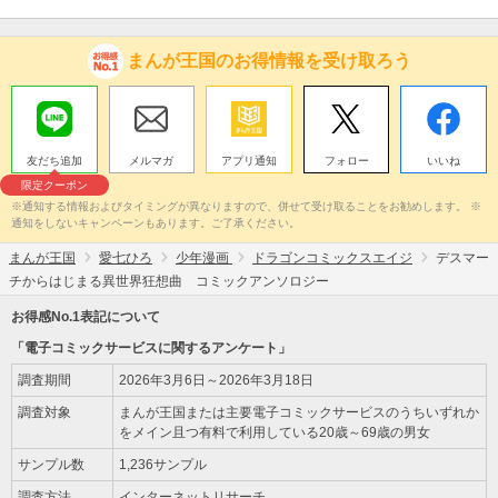
まんが王国のお得情報を受け取ろう
友だち追加
メルマガ
アプリ通知
フォロー
いいね
限定クーポン
※通知する情報およびタイミングが異なりますので、併せて受け取ることをお勧めします。 ※
通知をしないキャンペーンもあります。ご了承ください。
まんが王国
愛七ひろ
少年漫画
ドラゴンコミックスエイジ
デスマー
チからはじまる異世界狂想曲 コミックアンソロジー
お得感No.1表記について
「電子コミックサービスに関するアンケート」
調査期間
2026年3月6日～2026年3月18日
調査対象
まんが王国または主要電子コミックサービスのうちいずれか
をメイン且つ有料で利用している20歳～69歳の男女
サンプル数
1,236サンプル
調査方法
インターネットリサーチ