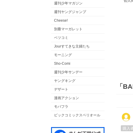
佐久
週刊少年マガジン
週刊ヤングジャンプ
Cheese!
別冊マーガレット
ベツコミ
Jourすてきな主婦たち
モーニング
Sho-Comi
週刊少年サンデー
ヤングキング
「B
デザート
漫画アクション
モバフラ
ビックコミックスペリオール
購入