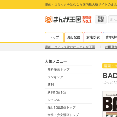
漫画・コミックを読むなら国内最大級サイトのまん
詳細
検索
トップ
先行配信
女性/少女
青年/少
漫画・コミック読むならまんが王国
武田登
人気メニュー
漫画・
無料漫画トップ
BA
ランキング
ばっどだ
新刊
新刊配信予定
ジャンル
先行配信漫画トップ
女性・少女漫画トップ