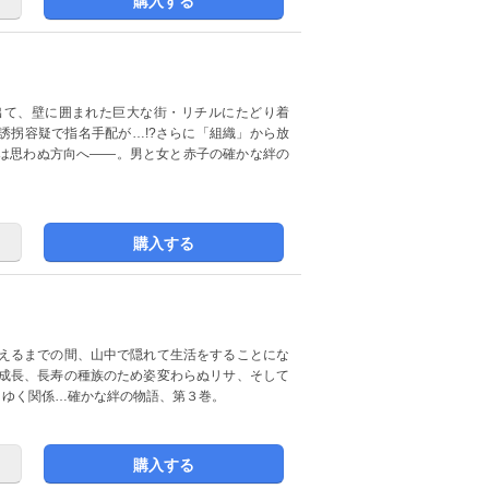
購入する
出て、壁に囲まれた巨大な街・リチルにたどり着
誘拐容疑で指名手配が…!?さらに「組織」から放
は思わぬ方向へ――。男と女と赤子の確かな絆の
購入する
迎えるまでの間、山中で隠れて生活をすることにな
に成長、長寿の種族のため姿変わらぬリサ、そして
りゆく関係…確かな絆の物語、第３巻。
購入する