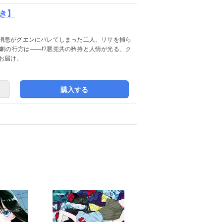
付き】
消息がグエンにバレてしまった二人。リサを捕ら
劇の行方は――!?悪党共の矜持と人情が光る、ク
お届け。
購入する