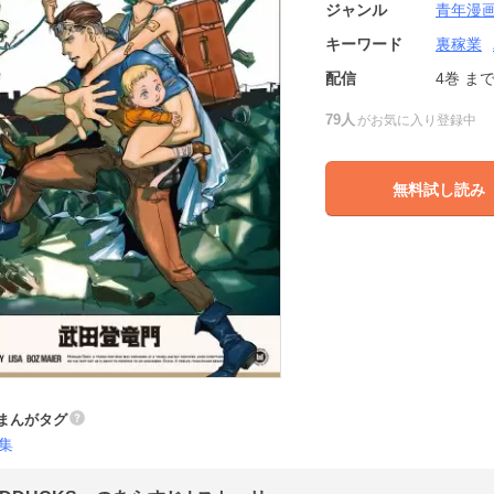
ジャンル
青年漫
キーワード
裏稼業
配信
4巻
ま
79人
がお気に入り登録中
無料試し読み
まんがタグ
集