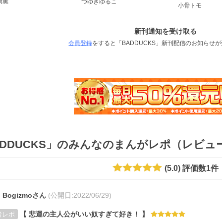
間薫
つゆきゆるこ
小骨トモ
新刊通知を受け取る
会員登録
をすると「BADDUCKS」新刊配信のお知らせ
ADDUCKS」のみんなのまんがレポ（レビュ
(
5.0
)
評価数
1
件
Bogizmoさん
(公開日:
2022/06/29)
【 悲運の主人公がいい奴すぎて好き！ 】
者レポ