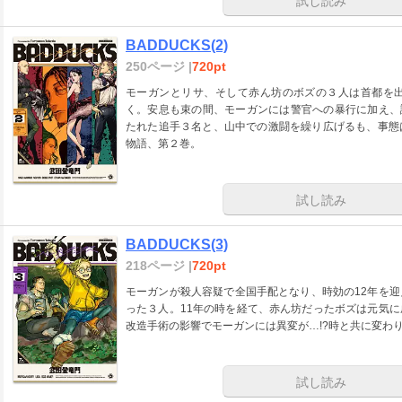
試し読み
BADDUCKS(2)
250ページ |
720pt
モーガンとリサ、そして赤ん坊のボズの３人は首都を
く。安息も束の間、モーガンには警官への暴行に加え、
たれた追手３名と、山中での激闘を繰り広げるも、事態
物語、第２巻。
試し読み
BADDUCKS(3)
218ページ |
720pt
モーガンが殺人容疑で全国手配となり、時効の12年を
った３人。11年の時を経て、赤ん坊だったボズは元気
改造手術の影響でモーガンには異変が…!?時と共に変わ
試し読み