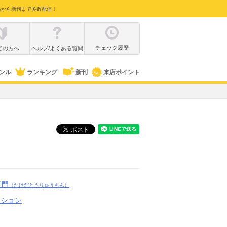
品から新刊まで多数配信！
チェック履歴
ての方へ
ヘルプ/よくある質問
ンル
ランキング
新刊
来店ポイント
竜門
（たけだとうりゅうもん）
クション