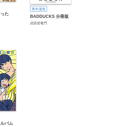
青年漫画
だった
BADDUCKS 分冊版
武田登竜門
アルバム