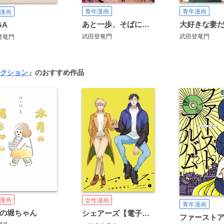
青年漫画
青年漫画
漫画
あと一歩、そばに来て
大好きな妻
GA
武田登竜門
武田登竜門
登竜門
アクション
」のおすすめ作品
漫画
女性漫画
青年漫画
の堀ちゃん
シェアーズ【電子コミック限定特典付き】
ファースト