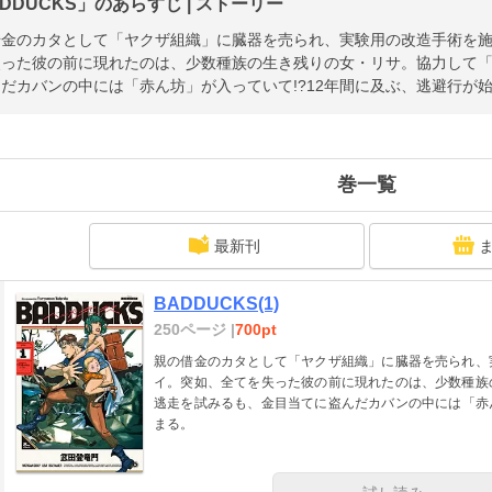
DDUCKS」のあらすじ | ストーリー
借金のカタとして「ヤクザ組織」に臓器を売られ、実験用の改造手術を
失った彼の前に現れたのは、少数種族の生き残りの女・リサ。協力して
だカバンの中には「赤ん坊」が入っていて!?12年間に及ぶ、逃避行が
巻一覧
最新刊
BADDUCKS(1)
250ページ |
700pt
親の借金のカタとして「ヤクザ組織」に臓器を売られ、
イ。突如、全てを失った彼の前に現れたのは、少数種族
逃走を試みるも、金目当てに盗んだカバンの中には「赤ん
まる。