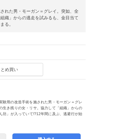
施された男・モーガン＝グレイ。突如、全
「組織」からの逃走を試みるも、金目当て
始まる。
まとめ買い
実験用の改造手術を施された男・モーガン＝グレ
の生き残りの女・リサ。協力して「組織」からの
坊」が入っていて!?12年間に及ぶ、逃避行が始