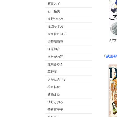
石田スイ
石田拓実
海野つなみ
楳図かずお
大久保ヒロミ
ギフ
御茶漬海苔
河原和音
「
武田登
きたがわ翔
北川みゆき
草野誼
さかたのり子
椎名軽穂
新條まゆ
清野とおる
曽根富美子