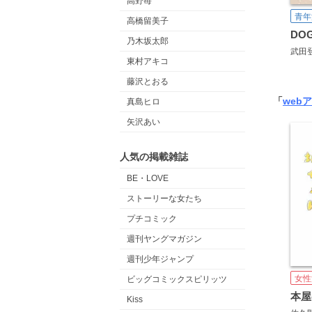
高野苺
青年
高橋留美子
DO
乃木坂太郎
武田
東村アキコ
藤沢とおる
「
web
真島ヒロ
矢沢あい
人気の掲載雑誌
BE・LOVE
ストーリーな女たち
プチコミック
週刊ヤングマガジン
週刊少年ジャンプ
女性
ビッグコミックスピリッツ
本屋
Kiss