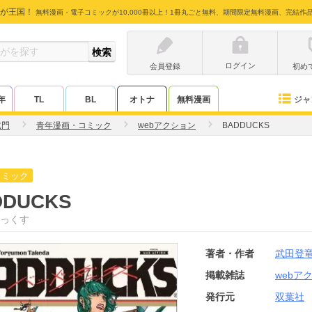
が王国！
無料漫画・電子コミックが10,000冊以上！1冊丸ごと無料、期間限定無料漫画、完結作
ログイン
会員登録
初め
ジャ
年
TL
BL
オトナ
無料漫画
竜門
青年漫画・コミック
webアクション
BADDUCKS
コミック
DDUCKS
っくす
著者・作者
武田登
掲載雑誌
webア
発行元
双葉社