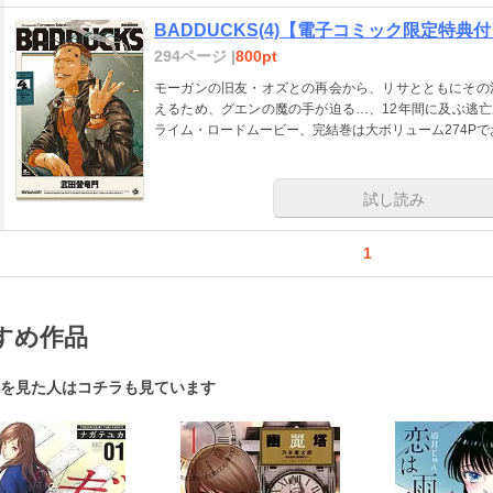
BADDUCKS(4)【電子コミック限定特典
294ページ |
800pt
モーガンの旧友・オズとの再会から、リサとともにその
えるため、グエンの魔の手が迫る…、12年間に及ぶ逃亡
ライム・ロードムービー、完結巻は大ボリューム274Pで
試し読み
1
すめ作品
を見た人はコチラも見ています