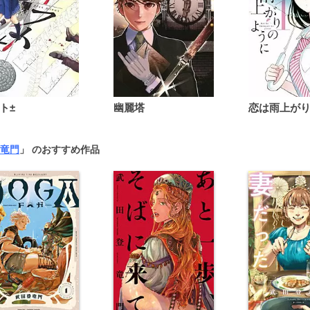
ト±
幽麗塔
竜門
」 のおすすめ作品