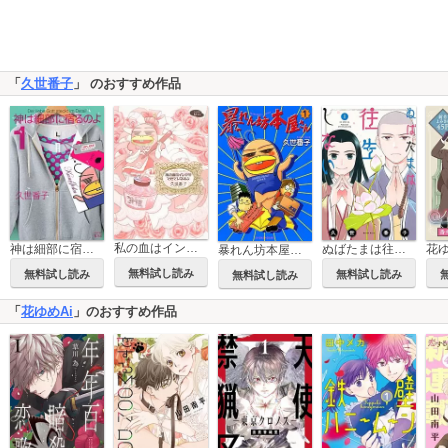
「
久世番子
」 のおすすめ作品
私の血はインクでできているのよ
神は細部に宿るのよ
ぬばたまは往生しない
暴れん坊本屋さん
無料試し読み
無料試し読み
無料試し読み
無料試し読み
「
花ゆめAi
」のおすすめ作品