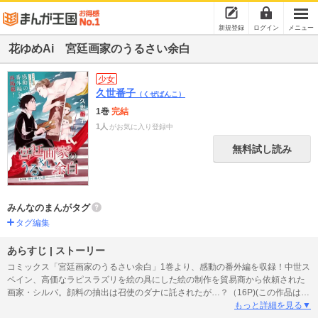
新規登録
ログイン
メニュー
花ゆめAi 宮廷画家のうるさい余白
少女
久世番子
（くぜばんこ）
1巻
完結
1人
がお気に入り登録中
無料試し読み
みんなのまんがタグ
タグ編集
あらすじ | ストーリー
コミックス「宮廷画家のうるさい余白」1巻より、感動の番外編を収録！中世ス
ペイン、高価なラピスラズリを絵の具にした絵の制作を貿易商から依頼された
画家・シルバ。顔料の抽出は召使のダナに託されたが…？（16P)(この作品は
「宮廷画家のうるさい余白」1巻、ウェブ・マガジン：花ゆめAi Vol.39に収録
もっと詳細を見る▼