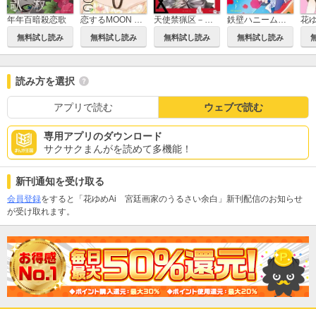
年年百暗殺恋歌
恋するMOON DOG
天使禁猟区－東京クロノス－
鉄壁ハニームーン
無料試し読み
無料試し読み
無料試し読み
無料試し読み
読み方を選択
アプリで読む
ウェブで読む
専用アプリのダウンロード
サクサクまんがを読めて多機能！
新刊通知を受け取る
会員登録
をすると「花ゆめAi 宮廷画家のうるさい余白」新刊配信のお知らせ
が受け取れます。