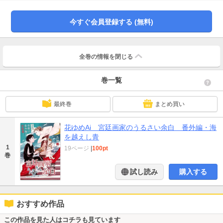
されています。重複購入にご注意ください。)
今すぐ会員登録する (無料)
全巻の情報を
閉じる
巻一覧
最終巻
まとめ買い
花ゆめAi 宮廷画家のうるさい余白 番外編・海
を越えし青
1
19ページ
|
100pt
巻
試し読み
購入する
おすすめ作品
この作品を見た人はコチラも見ています