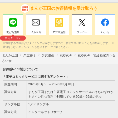
まんが王国のお得情報を受け取ろう
友だち追加
メルマガ
アプリ通知
フォロー
いいね
限定クーポン
※通知する情報およびタイミングが異なりますので、併せて受け取ることをお勧めします。 ※
通知をしないキャンペーンもあります。ご了承ください。
まんが王国
久世番子
少女漫画
花ゆめAi
花ゆめAi 宮廷画家のうる
さい余白
お得感No.1表記について
「電子コミックサービスに関するアンケート」
調査期間
2026年3月6日～2026年3月18日
調査対象
まんが王国または主要電子コミックサービスのうちいずれか
をメイン且つ有料で利用している20歳～69歳の男女
サンプル数
1,236サンプル
調査方法
インターネットリサーチ