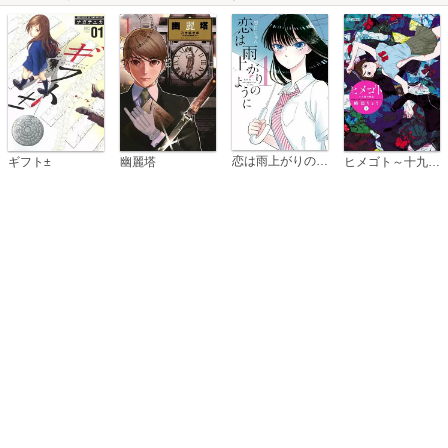
恋は雨上がりのように
ギフト±
幽麗塔
ヒメゴト～十九歳の制服～