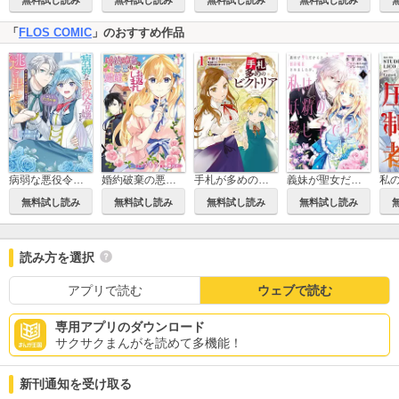
無料試し読み
無料試し読み
無料試し読み
無料試し読み
「
FLOS COMIC
」のおすすめ作品
病弱な悪役令嬢ですが、婚約者が過保護すぎて逃げ出したい(私たち犬猿の仲でしたよね!?)
婚約破棄の悪意は娼館からお返しします
義妹が聖女だからと婚約破棄されましたが、私は妖精の愛し子です
手札が多めのビクトリア
無料試し読み
無料試し読み
無料試し読み
無料試し読み
読み方を選択
アプリで読む
ウェブで読む
専用アプリのダウンロード
サクサクまんがを読めて多機能！
新刊通知を受け取る