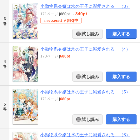
小動物系令嬢は氷の王子に溺愛される （3）
340pt
171ページ
|
680pt
→
3
割引中
8/20 23:59まで
巻
試し読み
購入する
小動物系令嬢は氷の王子に溺愛される （4）
173ページ
|
680pt
4
巻
試し読み
購入する
小動物系令嬢は氷の王子に溺愛される （5）
171ページ
|
680pt
5
巻
試し読み
購入する
小動物系令嬢は氷の王子に溺愛される （6）