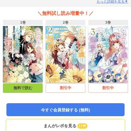
もっと詳細を見る▼
＼無料試し読み増量中！／
1巻
2巻
3巻
無料で読む
割引中
割引中
今すぐ会員登録する (無料)
まんがレポを見る
17件