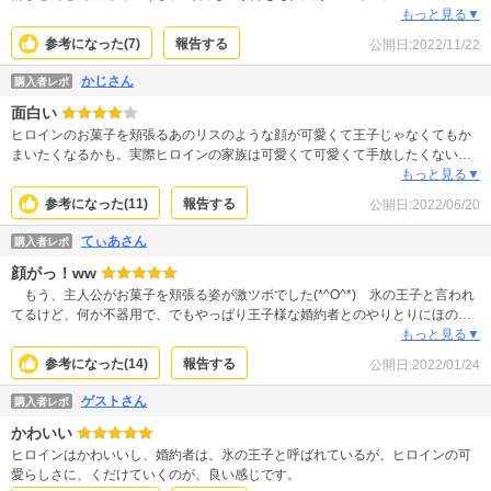
のも面白い。 気づいたらクスクス笑ってしまう
もっと見る▼
参考になった(
7
)
報告する
公開日:
2022/11/22
かじさん
購入者レポ
面白い
ヒロインのお菓子を頬張るあのリスのような顔が可愛くて王子じゃなくてもか
まいたくなるかも。実際ヒロインの家族は可愛くて可愛くて手放したくないよ
うだし。二人のやり取りはまだお友達のようだけどうまくいってくれるといい
もっと見る▼
なと思います。続きが待ち遠しいです。
参考になった(
11
)
報告する
公開日:
2022/06/20
てぃあさん
購入者レポ
顔がっ！ww
もう、主人公がお菓子を頬張る姿が激ツボでした(*^O^*) 氷の王子と言われ
てるけど、何か不器用で、でもやっぱり王子様な婚約者とのやりとりにほのぼ
のします。早く続きが読みたいです。
もっと見る▼
参考になった(
14
)
報告する
公開日:
2022/01/24
ゲストさん
購入者レポ
かわいい
ヒロインはかわいいし、婚約者は、氷の王子と呼ばれているが、ヒロインの可
愛らしさに、くだけていくのが、良い感じです。