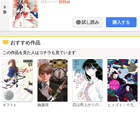
165ページ
|
680pt
6
巻
試し読み
購入する
おすすめ作品
この作品を見た人はコチラも見ています
恋は雨上がりのように
ギフト±
幽麗塔
ヒメゴト～十九歳の制服～