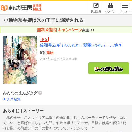
新規登録
ログイン
メニュー
小動物系令嬢は氷の王子に溺愛される
無料＆割引キャンペーン
実施中！
少女
佐和井ムギ
翡翠
…他▼
（さわいむぎ）
（ひすい）
6巻
完結
2807人
がお気に入り登録中
みんなのまんがタグ
タグ編集
あらすじ | ストーリー
「氷の王子」ことウィリアム殿下の婚約相手探しのパーティーでなぜか「コレ
でいい」と選ばれてしまった私、伯爵令嬢リリアーナ。目指すは婚約解消！け
れど殿下の態度は日に日に甘々になっていくばかりで…？