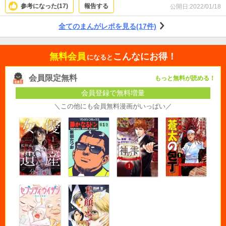
参考になった(
17
)
報告する
公開日:
2022/01/18
全てのまんがレポを見る(17件)
無料会員
こんなにお得！
になると
会員限定無料
もっと無料が読める！
会員登録で無料増量
＼この他にも会員無料漫画がいっぱい／