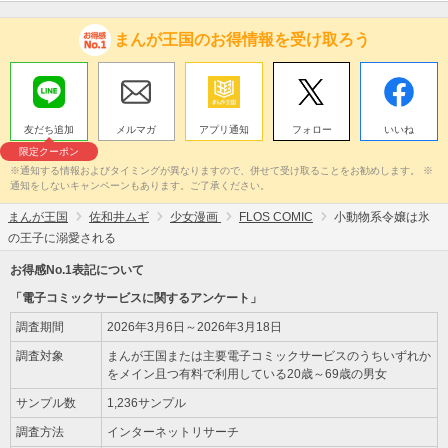
まんが王国のお得情報を受け取ろう
友だち追加
メルマガ
アプリ通知
フォロー
いいね
限定クーポン
※通知する情報およびタイミングが異なりますので、併せて受け取ることをお勧めします。 ※
通知をしないキャンペーンもあります。ご了承ください。
まんが王国
佐和井ムギ
少女漫画
FLOS COMIC
小動物系令嬢は氷
の王子に溺愛される
お得感No.1表記について
「電子コミックサービスに関するアンケート」
調査期間
2026年3月6日～2026年3月18日
調査対象
まんが王国または主要電子コミックサービスのうちいずれか
をメイン且つ有料で利用している20歳～69歳の男女
サンプル数
1,236サンプル
調査方法
インターネットリサーチ