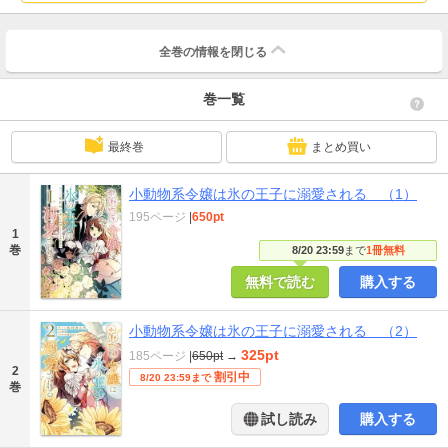
全巻の情報を
閉じる
巻一覧
最終巻
まとめ買い
小動物系令嬢は氷の王子に溺愛される （1）
195ページ
|
650pt
1
巻
8/20 23:59
まで
1冊無料
無料で読む
購入する
小動物系令嬢は氷の王子に溺愛される （2）
325pt
185ページ
|
650pt
→
2
割引中
8/20 23:59まで
巻
試し読み
購入する