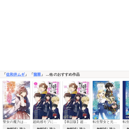
「
佐和井ムギ
」 「
翡翠
」
のおすすめ作品
…他
聖女の魔力は万能です ～もう一人の聖女～
超鈍感モブにヒロインが攻略されて、乙女ゲームが始まりません@COMIC
【単話版】超鈍感モブにヒロインが攻略されて、乙女ゲームが始まりません@COMIC
転生聖女と元魔王の騎士