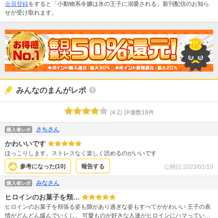
会員登録
をすると「小動物系令嬢は氷の王子に溺愛される」新刊配信のお知ら
せが受け取れます。
みんなのまんがレポ
(
4.2
)
評価数
18
件
さちさん
購入者レポ
かわいいです
ほっこりします。ストレスなく楽しく読めるのがいいです
参考になった(
10
)
報告する
公開日:
2023/01/10
みなさん
購入者レポ
ヒロインのお菓子を頬…
ヒロインのお菓子を頬張る姿も隙があり過ぎな姿もすべてがかわいい 王子の表
情がどんどん緩んでいくし、 可愛ものが好きな人達がヒロインにハマっていく