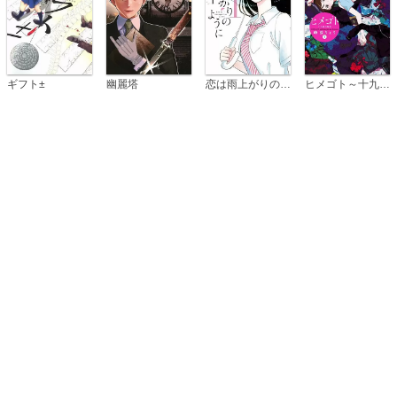
恋は雨上がりのように
ギフト±
幽麗塔
ヒメゴト～十九歳の制服～