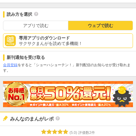
読み方を選択
アプリで読む
ウェブで読む
専用アプリのダウンロード
サクサクまんがを読めて多機能！
新刊通知を受け取る
会員登録
をすると「ショーハショーテン！」新刊配信のお知らせが受け取れま
す。
みんなのまんがレポ
(
5.0
)
評価数
2
件