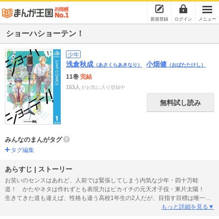
新規登録
ログイン
メニュー
ショーハショーテン！
少年
浅倉秋成
小畑健
（あさくらあきなり）
（おばたたけし）
11巻
完結
153人
がお気に入り登録中
無料試し読み
みんなのまんがタグ
タグ編集
あらすじ | ストーリー
お笑いのセンスはあれど、人前では緊張してしまう内気な少年・四十万畦
道！ かたやネタは作れずとも表現力はピカイチの元天才子役・東片太陽！
生きてきた道も違えば、性格も違う高校1年生の2人だが、目指す目標は唯一
つ“お笑いの頂点”!! 全力で夢へと駆けてゆく「お笑い」青春ストーリー第1巻!!
もっと詳細を見る▼