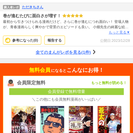
ただきちさん
購入者レポ
巻が進むたびに面白さが増す！
最初から引きつけられる漫画だけど、さらに巻が進むにつれ面白い！ 登場人物
が、青春漫画らしく爽やかで背景のエピソードも良い。 小畑先生の綺麗な絵も
とてもハマってる！ 新刊が楽しみです！
もっと見る▼
参考になった(
0
)
報告する
公開日:
2023/12/28
全てのまんがレポを見る(1件)
無料会員
こんなにお得！
になると
会員限定無料
もっと無料が読める！
会員登録で無料増量
＼この他にも会員無料漫画がいっぱい／