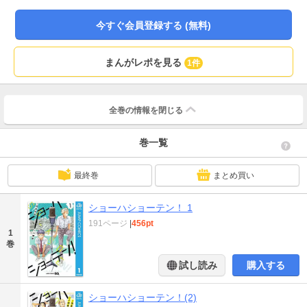
今すぐ会員登録する (無料)
まんがレポを見る
1件
全巻の情報を
閉じる
巻一覧
最終巻
まとめ買い
ショーハショーテン！ 1
191ページ
|
456pt
1
巻
試し読み
購入する
ショーハショーテン！(2)