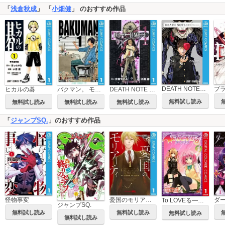
「
浅倉秋成
」 「
小畑健
」 のおすすめ作品
DEATH NOTE短編集
プ
ヒカルの碁
バクマン。 モノクロ版
DEATH NOTE モノクロ版
無料試し読み
無料試し読み
無料試し読み
無料試し読み
「
ジャンプSQ.
」のおすすめ作品
怪物事変
憂国のモリアーティ
To LOVEる―とらぶる―ダークネス カラー版
ジャンプSQ.
無料試し読み
無料試し読み
無料試し読み
無料試し読み