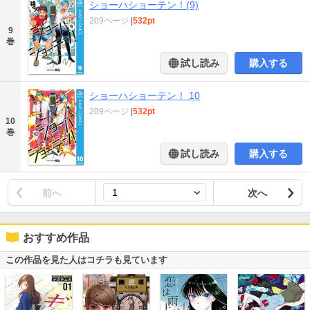
ショーハショーテン！(9)
209ページ
|
532pt
9
巻
試し読み
購入する
ショーハショーテン！ 10
209ページ
|
532pt
10
巻
試し読み
購入する
前へ
次へ
おすすめ作品
この作品を見た人はコチラも見ています