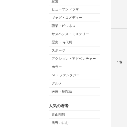
恋愛
ヒューマンドラマ
ギャグ・コメディー
職業・ビジネス
サスペンス・ミステリー
歴史・時代劇
スポーツ
アクション・アドベンチャー
4巻
ホラー
SF・ファンタジー
グルメ
医療・病院系
人気の著者
青山剛昌
浅野いにお