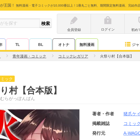
が王国！
無料漫画・電子コミックが10,000冊以上！1冊丸ごと無料、期間限定無料漫画、完結作
ログイン
会員登録
初め
ジャ
年
TL
BL
オトナ
無料漫画
イ
青年漫画・コミック
コミックレガリア
火祭り村【合本版】
コミック
祭り村【合本版】
むらがっぽんばん
著者・作者
猪爪ケ
掲載雑誌
コミッ
発行元
A-WAG