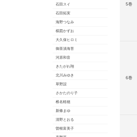
5巻
石田スイ
石田拓実
海野つなみ
楳図かずお
大久保ヒロミ
御茶漬海苔
河原和音
きたがわ翔
北川みゆき
6巻
草野誼
さかたのり子
椎名軽穂
新條まゆ
清野とおる
曽根富美子