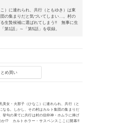
なこ）に連れられ、共行（ともゆき）は東
集団の集まりだと気づいてしまい…。村の
る生贄候補に選ばれてしまう!! 無事に生
て「第1話」～「第5話」を収録。
まとめ買い
乳美女・火那子（ひなこ）に連れられ、共行（と
になる。しかし、その村はカルト集団の集まりだ
、挙句の果てに共行は村の信仰神・ホムラに捧げ
か!? カルトホラー・サスペンスここに開幕!!