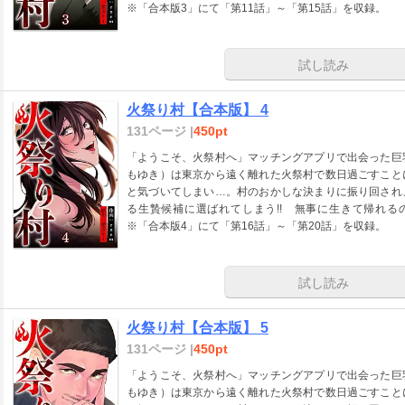
※「合本版3」にて「第11話」～「第15話」を収録。
試し読み
火祭り村【合本版】 4
131ページ |
450pt
「ようこそ、火祭村へ」マッチングアプリで出会った巨
もゆき）は東京から遠く離れた火祭村で数日過ごすこと
と気づいてしまい…。村のおかしな決まりに振り回され
る生贄候補に選ばれてしまう!! 無事に生きて帰れるの
※「合本版4」にて「第16話」～「第20話」を収録。
試し読み
火祭り村【合本版】 5
131ページ |
450pt
「ようこそ、火祭村へ」マッチングアプリで出会った巨
もゆき）は東京から遠く離れた火祭村で数日過ごすこと