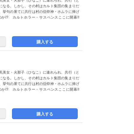
乳美女・火那子（ひなこ）に連れられ、共行（と
になる。しかし、その村はカルト集団の集まりだ
、挙句の果てに共行は村の信仰神・ホムラに捧げ
か!? カルトホラー・サスペンスここに開幕!!
購入する
乳美女・火那子（ひなこ）に連れられ、共行（と
になる。しかし、その村はカルト集団の集まりだ
、挙句の果てに共行は村の信仰神・ホムラに捧げ
か!? カルトホラー・サスペンスここに開幕!!
購入する