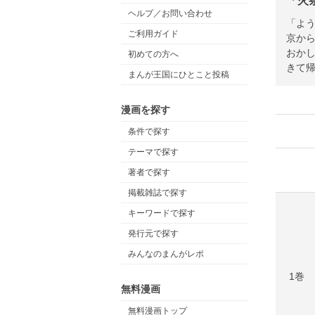
「火
ヘルプ／お問い合わせ
「よ
ご利用ガイド
京か
おかし
初めての方へ
きて帰
まんが王国にひとこと投稿
漫画を探す
条件で探す
テーマで探す
著者で探す
掲載雑誌で探す
キーワードで探す
発行元で探す
みんなのまんがレポ
1巻
無料漫画
無料漫画トップ