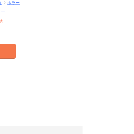
画
ホラー
リー
結