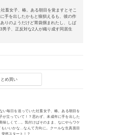
た社畜女子、椿。ある朝目を覚ますとそこ
年に手を出したかもと狼狽えるも、彼の作
ケありのようだけど胃袋掴まれたし、しば
3男子、正反対な2人が織り成す同居生
まとめ買い
気ない毎日を送っていた社畜女子、椿。ある朝目を
子が立っていて！？思わず、未成年に手を出した
美味しくて…。気付けばそのまま、なにやらワケ
てもいいかな…なんて方向に。クールな生真面目
、突然スタート！？