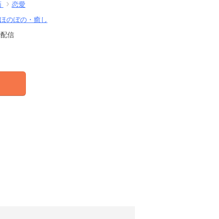
画
恋愛
ほのぼの・癒し
で配信