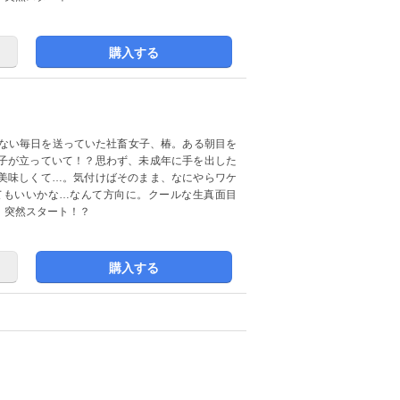
購入する
気ない毎日を送っていた社畜女子、椿。ある朝目を
子が立っていて！？思わず、未成年に手を出した
美味しくて…。気付けばそのまま、なにやらワケ
てもいいかな…なんて方向に。クールな生真面目
、突然スタート！？
購入する