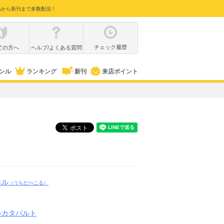
品から新刊まで多数配信！
チェック履歴
ての方へ
ヘルプ/よくある質問
ンル
ランキング
新刊
来店ポイント
コル
（うちだぺこる）
ルカタパルト