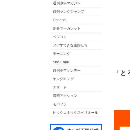
週刊少年マガジン
週刊ヤングジャンプ
Cheese!
別冊マーガレット
ベツコミ
Jourすてきな主婦たち
モーニング
Sho-Comi
週刊少年サンデー
「と
ヤングキング
デザート
漫画アクション
モバフラ
ビックコミックスペリオール