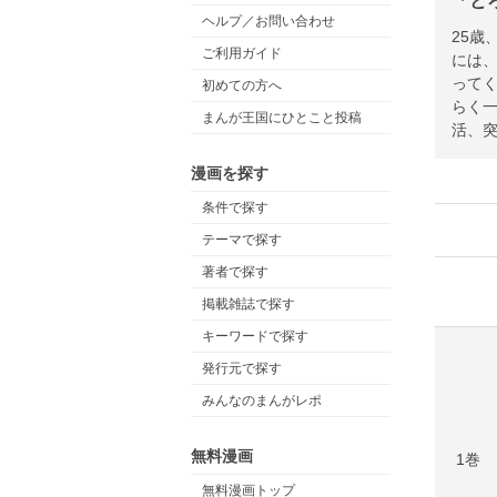
「と
ヘルプ／お問い合わせ
25
ご利用ガイド
には
って
初めての方へ
らく一
まんが王国にひとこと投稿
活、
漫画を探す
条件で探す
テーマで探す
著者で探す
掲載雑誌で探す
キーワードで探す
発行元で探す
みんなのまんがレポ
無料漫画
1巻
無料漫画トップ