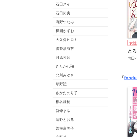
石田スイ
石田拓実
海野つなみ
楳図かずお
大久保ヒロミ
女性
御茶漬海苔
河原和音
内田
きたがわ翔
北川みゆき
「
fondu
草野誼
さかたのり子
椎名軽穂
新條まゆ
清野とおる
曽根富美子