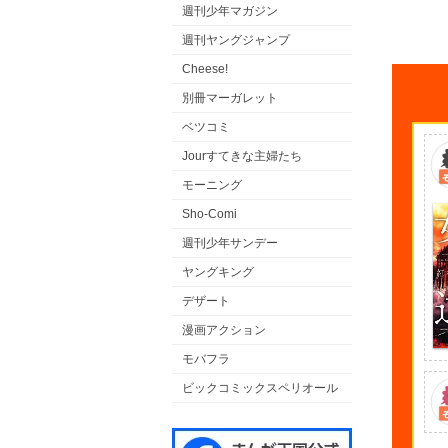
週刊少年マガジン
週刊ヤングジャンプ
Cheese!
別冊マーガレット
ベツコミ
Jourすてきな主婦たち
モーニング
Sho-Comi
週刊少年サンデー
ヤングキング
デザート
漫画アクション
モバフラ
ビックコミックスペリオール