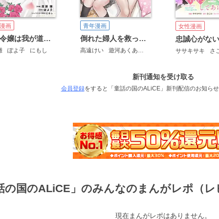
青年漫画
漫画
女性漫画
倒れた婦人を救ったご褒美は、娘の美人双子とのお付き合いでした。
公爵令嬢は我が道を場当たり的に行く
高遠けい
遊河あくあ
さなだケイスイ
雛
ぽよ子
にもし
ササキサキ
さ
新刊通知を受け取る
会員登録
をすると「童話の国のALiCE」新刊配信のお知ら
話の国のALiCE」のみんなのまんがレポ（レ
現在まんがレポはありません。