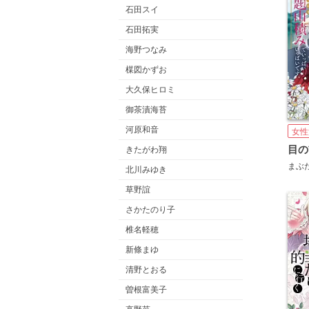
石田スイ
石田拓実
海野つなみ
楳図かずお
大久保ヒロミ
御茶漬海苔
河原和音
女性
きたがわ翔
まぶ
北川みゆき
草野誼
さかたのり子
椎名軽穂
新條まゆ
清野とおる
曽根富美子