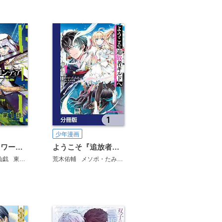
少年漫画
【単話版】リワールド・フロンティア@COMIC
ようこそ『追放者ギルド』へ ～無能なＳランクパーティがどんどん有能な冒険者を追放するので、最弱を集めて最強ギルドを創ります～【分冊版】
仙戯
東西
荒木佑輔
メソポ・たみあ
U助