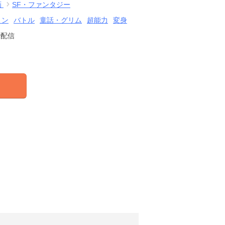
画
SF・ファンタジー
ョン
バトル
童話・グリム
超能力
変身
で配信