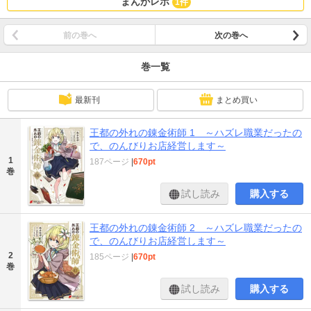
まんがレポ
1件
前の巻へ
次の巻へ
巻一覧
最新刊
まとめ買い
王都の外れの錬金術師 1 ～ハズレ職業だったの
で、のんびりお店経営します～
1
187ページ
|
670pt
巻
試し読み
購入する
王都の外れの錬金術師 2 ～ハズレ職業だったの
で、のんびりお店経営します～
2
185ページ
|
670pt
巻
試し読み
購入する