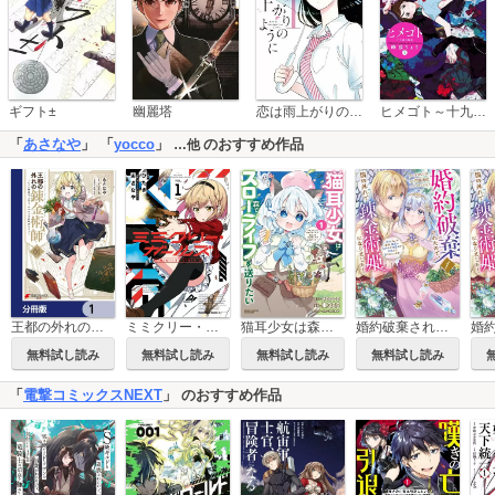
恋は雨上がりのように
ギフト±
幽麗塔
ヒメゴト～十九歳の制服～
「
あさなや
」 「
yocco
」
のおすすめ作品
…他
王都の外れの錬金術師【分冊版】
ミミクリー・ガールズ
猫耳少女は森でスローライフを送りたい ～もふもふは所望しましたが、聖女とか王子様とかは注文外です～
婚約破棄されたので、国の外れで錬金術姫になりました！ ～自由になった途端、隣国の王太子や精霊王や竜族から愛されています～
無料試し読み
無料試し読み
無料試し読み
無料試し読み
「
電撃コミックスNEXT
」 のおすすめ作品