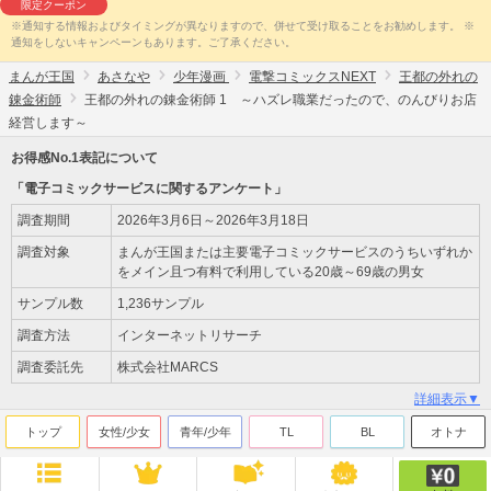
限定クーポン
※通知する情報およびタイミングが異なりますので、併せて受け取ることをお勧めします。 ※
通知をしないキャンペーンもあります。ご了承ください。
まんが王国
あさなや
少年漫画
電撃コミックスNEXT
王都の外れの
錬金術師
王都の外れの錬金術師 1 ～ハズレ職業だったので、のんびりお店
経営します～
お得感No.1表記について
「電子コミックサービスに関するアンケート」
調査期間
2026年3月6日～2026年3月18日
調査対象
まんが王国または主要電子コミックサービスのうちいずれか
をメイン且つ有料で利用している20歳～69歳の男女
サンプル数
1,236サンプル
調査方法
インターネットリサーチ
調査委託先
株式会社MARCS
詳細表示▼
トップ
女性/少女
青年/少年
TL
BL
オトナ