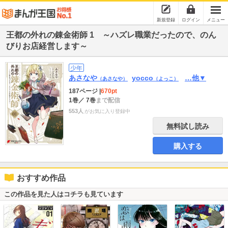
新規登録
ログイン
メニュー
王都の外れの錬金術師 1 ～ハズレ職業だったので、のん
びりお店経営します～
少年
あさなや
yocco
…他▼
（あさなや）
（よっこ）
187ページ
|
670pt
1巻
／ 7巻
まで配信
553人
がお気に入り登録中
無料試し読み
購入する
おすすめ作品
この作品を見た人はコチラも見ています