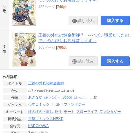
6
185ページ
|
740pt
巻
試し読み
購入する
王都の外れの錬金術師 7 ～ハズレ職業だったの
で、のんびりお店経営します～
7
169ページ
|
760pt
巻
試し読み
購入する
作品詳細
王都の外れの錬金術師
タイトル
かな
おうとのはずれのれんきんじゅつし
あさなや
yocco
…他
作家
（あさなや）
（よっこ）
少年コミック
SF・ファンタジー
ジャンル
ほのぼの・癒し
転生
チート
スローライフ
ファンタジー
キーワード
電撃コミックスNEXT
掲載雑誌
KADOKAWA
発行元