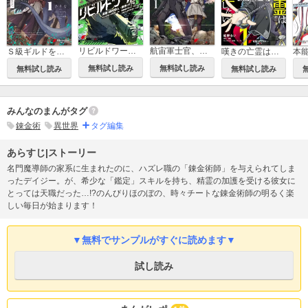
リビルドワールド
航宙軍士官、冒険者になる
Ｓ級ギルドを追放されたけど、実は俺だけドラゴンの言葉がわかるので、気付いたときには竜騎士の頂点を極めてました。
嘆きの亡霊は引退したい ～最弱ハンターによる最強パーティ育成術～
無料試し読み
無料試し読み
無料試し読み
無料試し読み
みんなのまんがタグ
錬金術
異世界
タグ編集
あらすじ|ストーリー
名門魔導師の家系に生まれたのに、ハズレ職の「錬金術師」を与えられてしま
ったデイジー。が、希少な「鑑定」スキルを持ち、精霊の加護を受ける彼女に
とっては天職だった…!?のんびりほのぼの、時々チートな錬金術師の明るく楽
しい毎日が始まります！
▼無料でサンプルがすぐに読めます▼
試し読み