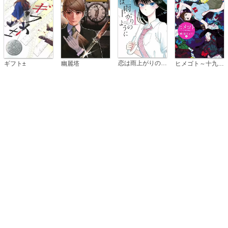
恋は雨上がりのように
ギフト±
幽麗塔
ヒメゴト～十九歳の制服～