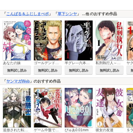
「
こんぱる＆ふじしまぺポ
」 「
草下シンヤ
」
のおすすめ作品
…他
あなたの妹
ゴールデンドロップ
半グレ―六本木 摩天楼のレクイエム―
私刑執行人～殺人弁護士とテミスの天秤～【電子単行本】
無料試し読み
無料試し読み
無料試し読み
無料試し読み
「
ヤンマガWeb
」のおすすめ作品
追放された転生重騎士はゲーム知識で無双する
ゲーム中盤で死ぬ悪役貴族に転生したので、外れスキル【テイム】を駆使して最強を目指してみた
ぴゅあ0.01mm
彼女の友達