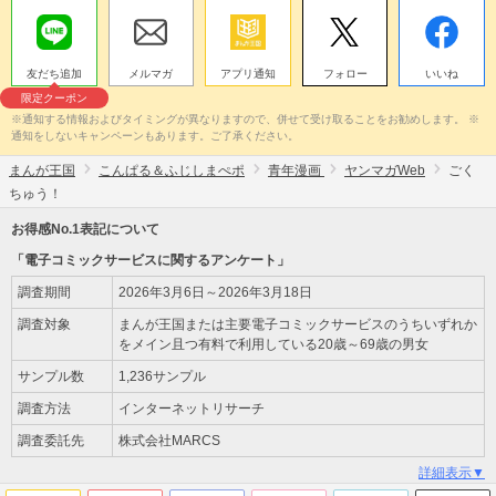
友だち追加
メルマガ
アプリ通知
フォロー
いいね
限定クーポン
※通知する情報およびタイミングが異なりますので、併せて受け取ることをお勧めします。 ※
通知をしないキャンペーンもあります。ご了承ください。
まんが王国
こんぱる＆ふじしまぺポ
青年漫画
ヤンマガWeb
ごく
ちゅう！
お得感No.1表記について
「電子コミックサービスに関するアンケート」
調査期間
2026年3月6日～2026年3月18日
調査対象
まんが王国または主要電子コミックサービスのうちいずれか
をメイン且つ有料で利用している20歳～69歳の男女
サンプル数
1,236サンプル
調査方法
インターネットリサーチ
調査委託先
株式会社MARCS
詳細表示▼