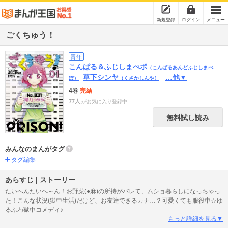
新規登録
ログイン
メニュー
ごくちゅう！
青年
こんぱる＆ふじしまぺポ
（こんぱるあんどふじしまぺ
草下シンヤ
…他▼
ぽ）
（くさかしんや）
4巻
完結
77人
がお気に入り登録中
無料試し読み
みんなのまんがタグ
タグ編集
あらすじ | ストーリー
たいへんたいへ～ん！お野菜(●麻)の所持がバレて、ムショ暮らしになっちゃっ
た！こんな状況(獄中生活)だけど、お友達できるカナ…？可愛くても服役中☆ゆ
るふわ獄中コメディ♪
もっと詳細を見る▼