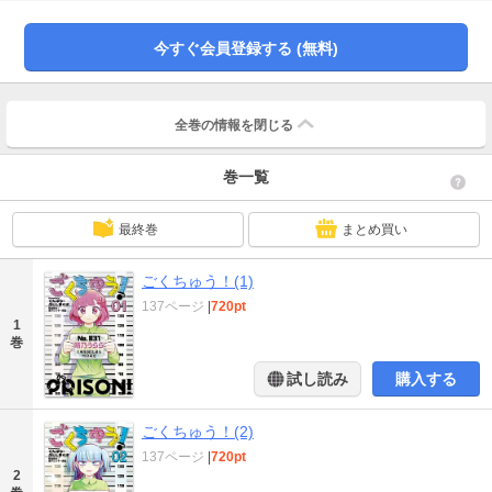
今すぐ会員登録する (無料)
全巻の情報を
閉じる
巻一覧
最終巻
まとめ買い
ごくちゅう！(1)
137ページ
|
720pt
1
巻
試し読み
購入する
ごくちゅう！(2)
137ページ
|
720pt
2