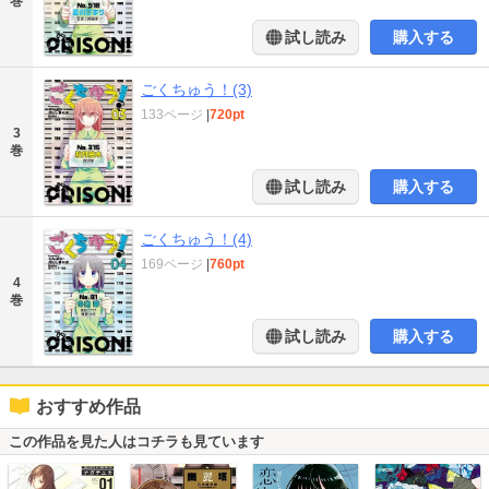
巻
試し読み
購入する
ごくちゅう！(3)
133ページ
|
720pt
3
巻
試し読み
購入する
ごくちゅう！(4)
169ページ
|
760pt
4
巻
試し読み
購入する
おすすめ作品
この作品を見た人はコチラも見ています