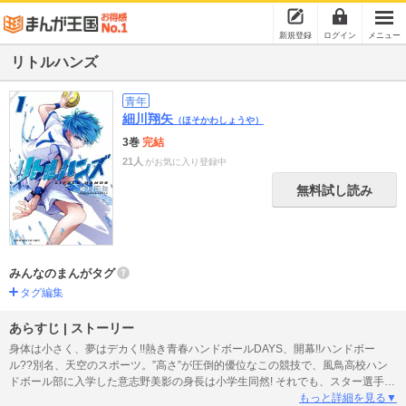
新規登録
ログイン
メニュー
リトルハンズ
青年
細川翔矢
（ほそかわしょうや）
3巻
完結
21人
がお気に入り登録中
無料試し読み
みんなのまんがタグ
タグ編集
あらすじ | ストーリー
身体は小さく、夢はデカく!!熱き青春ハンドボールDAYS、開幕!!ハンドボー
ル??別名、天空のスポーツ。”高さ”が圧倒的優位なこの競技で、風鳥高校ハン
ドボール部に入学した意志野美影の身長は小学生同然! それでも、スター選手だ
った父から授かった“天地逆転”のシュートを武器に、個性豊かな仲間たちと夢を
もっと詳細を見る▼