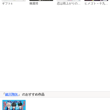
恋は雨上がりのように
ギフト±
幽麗塔
ヒメゴト～十九歳の制服～
「
細川翔矢
」 のおすすめ作品