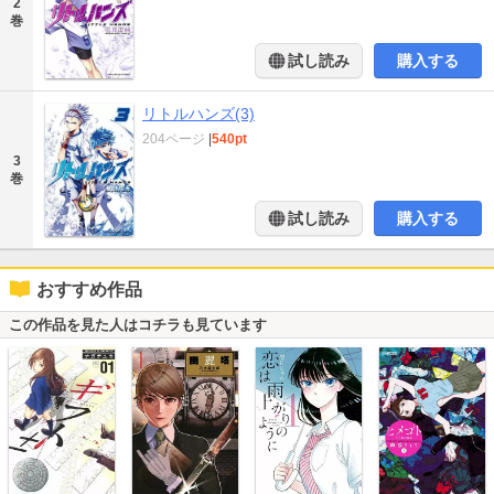
2
巻
試し読み
購入する
リトルハンズ(3)
204ページ
|
540pt
3
巻
試し読み
購入する
おすすめ作品
この作品を見た人はコチラも見ています