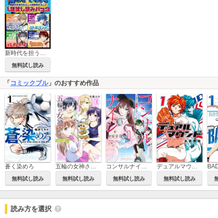
新時代を担うスポーツ漫画勢ぞろい！ 1話試し読みパック（週刊少年マガジン）
無料試し読み
「
コミックブル
」のおすすめ作品
蒼く染めろ
五輪の女神さま ～なでしこ寮のメダルごはん～
コンサルナイン～小夜子の逆転プロデュース～
デュアルマウンド
BA
無料試し読み
無料試し読み
無料試し読み
無料試し読み
読み方を選択