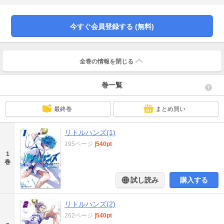
駆け上がっていく!!
今すぐ会員登録する (無料)
全巻の情報を
閉じる
巻一覧
最終巻
まとめ買い
リトルハンズ(1)
195ページ
|
540pt
1
巻
試し読み
購入する
リトルハンズ(2)
262ページ
|
540pt