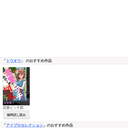
「
トウオウ
」 のおすすめ作品
恋愛ビッチ図鑑 ～あざと可愛いOLがダサ彼に恋したら～【合本版】
無料試し読み
「
アイプロセレクション
」のおすすめ作品