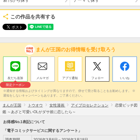
新刊から探す
テーマで探す
この作品を共有する
まんが王国のお得情報を受け取ろう
友だち追加
メルマガ
アプリ通知
フォロー
いいね
限定クーポン
※通知する情報およびタイミングが異なりますので、併せて受け取ることをお勧めします。 ※
通知をしないキャンペーンもあります。ご了承ください。
まんが王国
トウオウ
女性漫画
アイプロセレクション
恋愛ビッチ図
鑑 ～あざと可愛いOLがダサ彼に恋したら～
お得感No.1表記について
「電子コミックサービスに関するアンケート」
調査期間
2026年3月6日～2026年3月18日