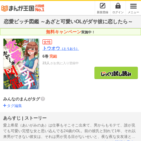
新規登録
ログイン
メニュー
恋愛ビッチ図鑑 ～あざと可愛いOLがダサ彼に恋したら～
無料キャンペーン
実施中！
女性
トウオウ
（とうおう）
6巻
完結
23人
がお気に入り登録中
みんなのまんがタグ
タグ編集
あらすじ | ストーリー
愛上希星（あいがみのあ）は仕事もそこそこ出来て、男からもモテて、誰が見
ても可愛い完璧な女と思い込んでる24歳のOL。前の彼氏と別れて1年、それ以
来男ができない彼女は、それは男が見る目がないせいと、夜な夜な女友達と、