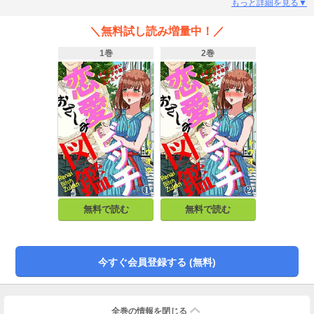
残念な男どもの愚痴話を繰り広げている毎日。そんなある日、奮起して相席居
もっと詳細を見る▼
酒屋へ行った希星は、ナンパ男たちに飽き飽きしながらも、一人のダサ男・内
間（うちま）と相席に。全く眼中にない希星だったが、酔った勢いで、童貞だ
＼無料試し読み増量中！／
という内間をからかおうするが、逆に絆され一晩を共にしてしまう！翌朝、汚
部屋はきれいになっており、朝食の準備も完璧！ 家事や料理も出来て、（エ
1巻
2巻
ッチも上手い？）ズボらな希星には、内間は超便利な男だった。 理想と現実
のはざまで揺れるイマドキ女子の恋の迷宮やいかに…(笑)
無料で読む
無料で読む
今すぐ会員登録する (無料)
全巻の情報を
閉じる