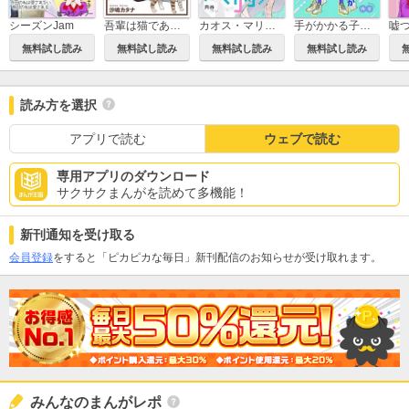
シーズンJam
吾輩は猫であるが犬【単話】
カオス・マリッジ
手がかかる子ほど可愛いと言いますが
無料試し読み
無料試し読み
無料試し読み
無料試し読み
読み方を選択
アプリで読む
ウェブで読む
専用アプリのダウンロード
サクサクまんがを読めて多機能！
新刊通知を受け取る
会員登録
をすると「ピカピカな毎日」新刊配信のお知らせが受け取れます。
みんなのまんがレポ