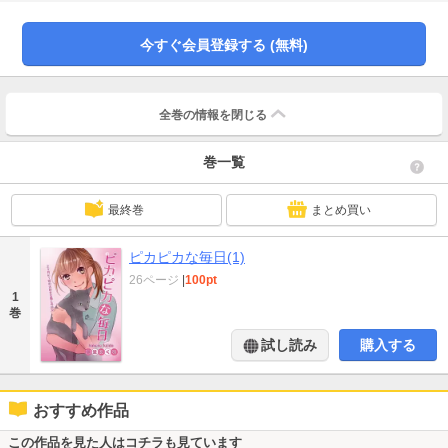
今すぐ会員登録する (無料)
全巻の情報を
閉じる
巻一覧
最終巻
まとめ買い
ピカピカな毎日(1)
26ページ
|
100pt
1
巻
試し読み
購入する
おすすめ作品
この作品を見た人はコチラも見ています