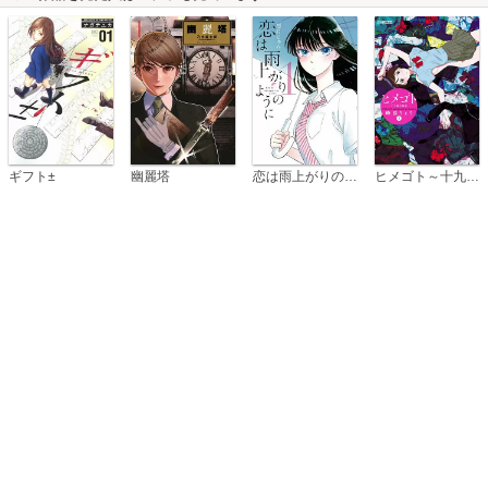
恋は雨上がりのように
ギフト±
幽麗塔
ヒメゴト～十九歳の制服～