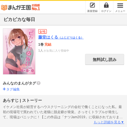
新規登録
ログイン
メニュー
ピカピカな毎日
女性
藤堂はくる
（ふじどうはくる）
1巻
完結
1人
がお気に入り登録中
無料試し読み
みんなのまんがタグ
タグ編集
あらすじ | ストーリー
イケメン社長が経営するハウスクリーニングの会社で働くことになった私。最
初の現場宅で買われていた老猫に脱走癖が発覚。さっそくトラブルが発生し
て、現場はパニックに！【この作品は「ナツJam2019」に収録されておりま
す。重複購入にご注意ください】
もっと詳細を見る▼