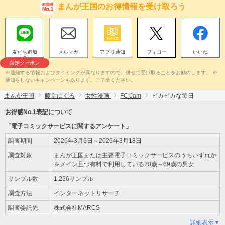
まんが王国のお得情報を受け取ろう
友だち追加
メルマガ
アプリ通知
フォロー
いいね
限定クーポン
※通知する情報およびタイミングが異なりますので、併せて受け取ることをお勧めします。 ※
通知をしないキャンペーンもあります。ご了承ください。
まんが王国
藤堂はくる
女性漫画
FC Jam
ピカピカな毎日
お得感No.1表記について
「電子コミックサービスに関するアンケート」
調査期間
2026年3月6日～2026年3月18日
調査対象
まんが王国または主要電子コミックサービスのうちいずれか
をメイン且つ有料で利用している20歳～69歳の男女
サンプル数
1,236サンプル
調査方法
インターネットリサーチ
調査委託先
株式会社MARCS
詳細表示▼