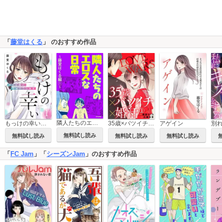
「
藤堂はくる
」 のおすすめ作品
隣人たちのエロスな日常 ～藤堂はくる編～
もっけの幸い～ダメな男にサヨナラします～
35歳×バツイチ×婚活 -LOVE WARS-
アゲイン
無料試し読み
無料試し読み
無料試し読み
無料試し読み
「
FC Jam
」「
シーズンJam
」のおすすめ作品