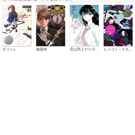
恋は雨上がりのように
ギフト±
幽麗塔
ヒメゴト～十九歳の制服～