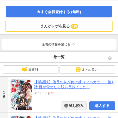
せず……。ちょっと変わった戦国時代で滅亡予定の弱小武将が奮闘する、歴史
ファンタジー！
今すぐ会員登録する (無料)
まんがレポを見る
1件
全巻の情報を
閉じる
巻一覧
最新刊
まとめ買い
【単話版】信長の妹が俺の嫁（フルカラー）第1
話 目が覚めたら浅井長政でした…
1
35ページ
|
0pt
巻
試し読み
購入する