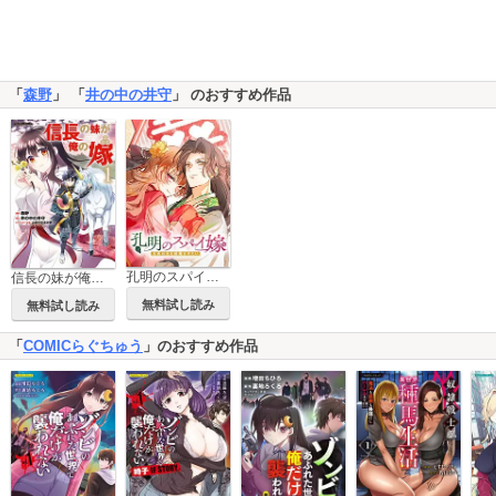
「
森野
」 「
井の中の井守
」 のおすすめ作品
孔明のスパイ嫁 月英は夫を就職させたい
信長の妹が俺の嫁
無料試し読み
無料試し読み
「
COMICらぐちゅう
」のおすすめ作品