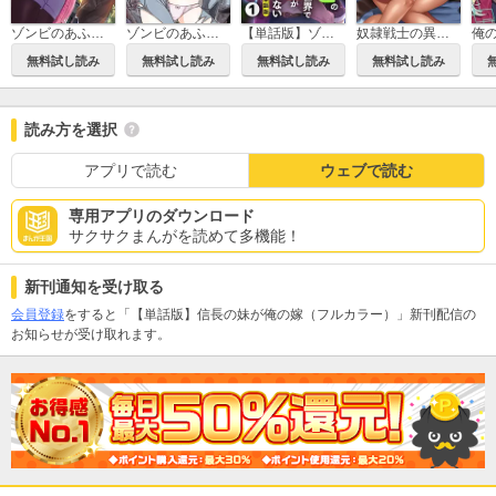
ゾンビのあふれた世界で俺だけが襲われない
ゾンビのあふれた世界で俺だけが襲われない 時子 IF STORY
奴隷戦士の異世界種馬生活 ～魔法も武術も最強だしハーレムまで！？～
【単話版】ゾンビのあふれた世界で俺だけが襲われない（フルカラー）
無料試し読み
無料試し読み
無料試し読み
無料試し読み
読み方を選択
アプリで読む
ウェブで読む
専用アプリのダウンロード
サクサクまんがを読めて多機能！
新刊通知を受け取る
会員登録
をすると「【単話版】信長の妹が俺の嫁（フルカラー）」新刊配信の
お知らせが受け取れます。