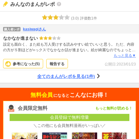
みんなのまんがレポ
(
3.0
)
評価数
1
件
kasiwagiさん
購入者レポ
なかなか進まない
設定も面白く、また絵も万人受けする読みやすい絵でいいと思う。 ただ、内容
の方が５割ほどが○っクスでなかなか話が進まない。絵が綺麗なのでちょっとエ
ッチ系が好きな人には大満足だと思うけど、それよりファンタジーとかタイム
もっと見る▼
スリップ物の設定とかを求めて見に来てる人にはちょっとじりじりする感じに
参考になった(
5
)
報告する
公開日:
2023/01/23
なってしまっているかも。小説とかならそんなページ数食わなくて済むからよ
かったんだろうと思う
全てのまんがレポを見る(1件)
無料会員
こんなにお得！
になると
会員限定無料
もっと無料が読める！
会員登録で無料増量
＼この他にも会員無料漫画がいっぱい／