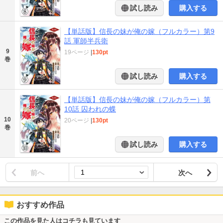
試し読み
購入する
【単話版】信長の妹が俺の嫁（フルカラー）第9
話 軍師半兵衛
9
19ページ
|
130pt
巻
試し読み
購入する
【単話版】信長の妹が俺の嫁（フルカラー）第
10話 囚われの蝶
10
20ページ
|
130pt
巻
試し読み
購入する
前へ
次へ
おすすめ作品
この作品を見た人はコチラも見ています