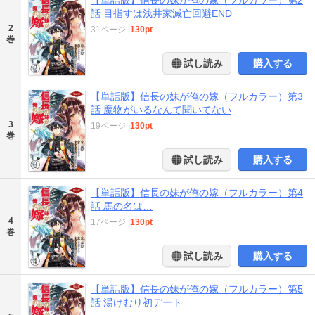
【単話版】信長の妹が俺の嫁（フルカラー）第2
話 目指すは浅井家滅亡回避END
2
31ページ
|
130pt
巻
試し読み
購入する
【単話版】信長の妹が俺の嫁（フルカラー）第3
話 魔物がいるなんて聞いてない
3
19ページ
|
130pt
巻
試し読み
購入する
【単話版】信長の妹が俺の嫁（フルカラー）第4
話 馬の名は…
4
17ページ
|
130pt
巻
試し読み
購入する
【単話版】信長の妹が俺の嫁（フルカラー）第5
話 湯けむり初デート