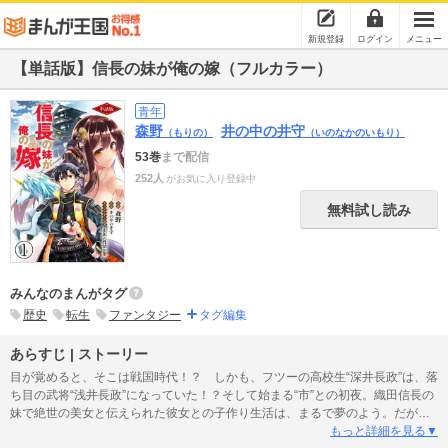
新規登録
ログイン
メニュー
【単話版】信長の妹が俺の嫁（フルカラー）
青年
森野
井の中の井守
（もりの）
（いのなかのいもり）
53巻
まで配信
252人
がお気に入り登録中
無料試し読み
みんなのまんがタグ
歴史
転生
ファンタジー
タグ編集
あらすじ | ストーリー
目が覚めると、そこは戦国時代！？ しかも、フツーの高校生“深井長政”は、落
ち目の武将“浅井長政”になっていた！？そして始まる“市”との初夜。織田信長の
妹で絶世の美女と伝えられた彼女との子作り生活は、まるで夢のよう。だが、
浅井家はいろんな問題を抱えていて、この時代では現代の高校生の常識も通用
もっと詳細を見る▼