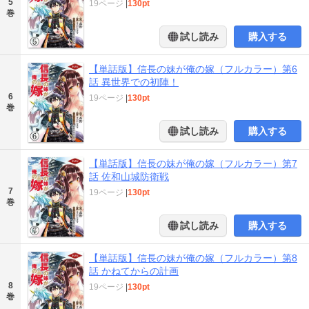
5
19ページ
|
130pt
巻
試し読み
購入する
【単話版】信長の妹が俺の嫁（フルカラー）第6
話 異世界での初陣！
6
19ページ
|
130pt
巻
試し読み
購入する
【単話版】信長の妹が俺の嫁（フルカラー）第7
話 佐和山城防衛戦
7
19ページ
|
130pt
巻
試し読み
購入する
【単話版】信長の妹が俺の嫁（フルカラー）第8
話 かねてからの計画
8
19ページ
|
130pt
巻