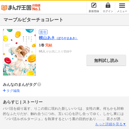
新規登録
ログイン
メニュー
マーブルビターチョコレート
青年
幌山あき
（ぽろやまあき）
1巻
完結
68人
がお気に入り登録中
無料試し読み
みんなのまんがタグ
タグ編集
あらすじ | ストーリー
パパ活を繰り返す、りこの前に現れた新しいパパは、女性の東。何もかも対称
的なふたりだが、触れ合うにつれ、互いに心を許し合ってゆく。しかし東には
「パパ活ルポルタージュ」を執筆するという裏の目的があり……。若さが誘う
生と死、そして恋の物語。pixivで大きな話題を呼んだ作品が、全ページ大幅加
もっと詳細を見る▼