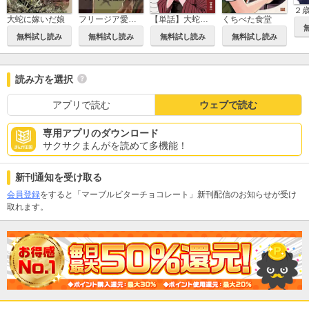
大蛇に嫁いだ娘
フリージア愛蔵版
【単話】大蛇に嫁いだ娘
くちべた食堂
無料試し読み
無料試し読み
無料試し読み
無料試し読み
読み方を選択
アプリで読む
ウェブで読む
専用アプリのダウンロード
サクサクまんがを読めて多機能！
新刊通知を受け取る
会員登録
をすると「マーブルビターチョコレート」新刊配信のお知らせが受け
取れます。