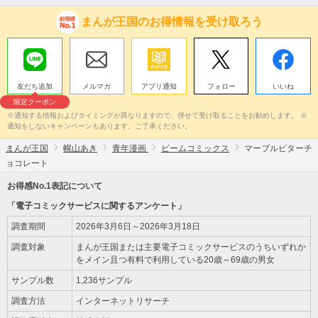
まんが王国のお得情報を受け取ろう
友だち追加
メルマガ
アプリ通知
フォロー
いいね
限定クーポン
※通知する情報およびタイミングが異なりますので、併せて受け取ることをお勧めします。 ※
通知をしないキャンペーンもあります。ご了承ください。
まんが王国
幌山あき
青年漫画
ビームコミックス
マーブルビターチ
ョコレート
お得感No.1表記について
「電子コミックサービスに関するアンケート」
調査期間
2026年3月6日～2026年3月18日
調査対象
まんが王国または主要電子コミックサービスのうちいずれか
をメイン且つ有料で利用している20歳～69歳の男女
サンプル数
1,236サンプル
調査方法
インターネットリサーチ