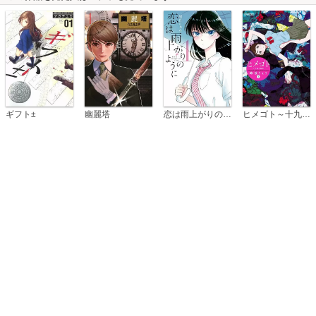
恋は雨上がりのように
ギフト±
幽麗塔
ヒメゴト～十九歳の制服～