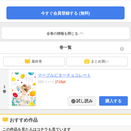
筆修正＆描き下ろし30P以上を加え、待望の書籍化。
今すぐ会員登録する (無料)
全巻の情報を
閉じる
巻一覧
最終巻
まとめ買い
マーブルビターチョコレート
201ページ
|
710pt
1
巻
試し読み
購入する
おすすめ作品
この作品を見た人はコチラも見ています