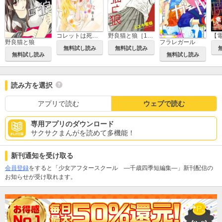
コレットは死ぬことにした―女神編―［1話売り］
野良猫と狼［1話売り］
野良猫と狼
フラレガール
無料試し読み
無料試し読み
無料試し読み
無料試し読み
読み方を選択
アプリで読む
ウェブで読む
専用アプリのダウンロード
サクサクまんがを読めて多機能！
新刊通知を受け取る
会員登録
をすると「少女アフタースクール ―千歳四季短編集―」新刊配信の
お知らせが受け取れます。