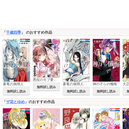
「
千歳四季
」 のおすすめ作品
悪役のモブ妻（※死ぬ予定）
蒼竜の側用人
蒼竜の側用人 0 ～白銀の竜 編～
神の子らの懺悔
大
無料試し読み
無料試し読み
無料試し読み
無料試し読み
「
ザ花とゆめ
」のおすすめ作品