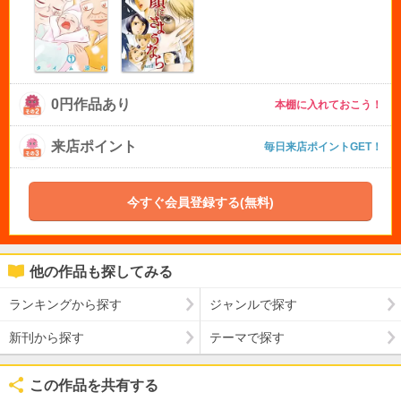
0円作品あり
本棚に入れておこう！
来店ポイント
毎日来店ポイントGET！
今すぐ会員登録する(無料)
他の作品も探してみる
ランキングから探す
ジャンルで探す
新刊から探す
テーマで探す
この作品を共有する