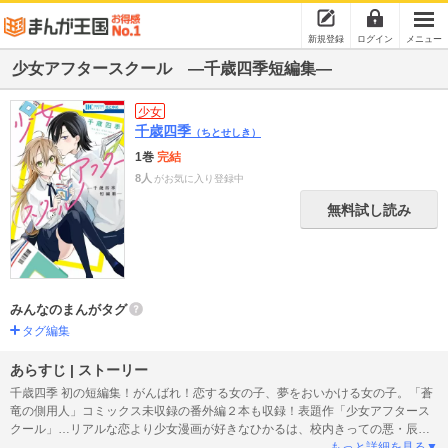
新規登録
ログイン
メニュー
少女アフタースクール ―千歳四季短編集―
少女
千歳四季
（ちとせしき）
1巻
完結
8人
がお気に入り登録中
無料試し読み
みんなのまんがタグ
タグ編集
あらすじ | ストーリー
千歳四季 初の短編集！がんばれ！恋する女の子、夢をおいかける女の子。「蒼
竜の側用人」コミックス未収録の番外編２本も収録！表題作「少女アフタース
クール」…リアルな恋より少女漫画が好きなひかるは、校内きっての悪・辰美
くんと、放課後に漫画交換会をすることに！キュン溢れる青春ラブストーリー
もっと詳細を見る▼