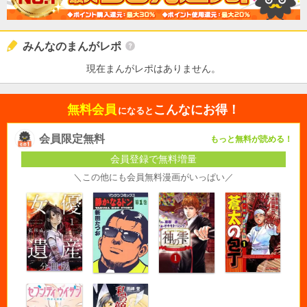
みんなのまんがレポ
現在まんがレポはありません。
無料会員
こんなにお得！
になると
会員限定無料
もっと無料が読める！
会員登録で無料増量
＼この他にも会員無料漫画がいっぱい／