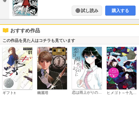
巻
試し読み
購入する
おすすめ作品
この作品を見た人はコチラも見ています
恋は雨上がりのように
ギフト±
幽麗塔
ヒメゴト～十九歳の制服～