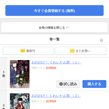
野葉介を連れて、心霊スポットに行ったり、即身仏体験をしたり……。切磋琢
磨しながら「怪談を集め、語る」ことを追求する二人は、全国高校怪談選手権
への出場を目指す！押切蓮介入魂の学園青春ホラー＆コメディ開幕！
今すぐ会員登録する (無料)
全巻の情報を
閉じる
巻一覧
最新刊
まとめ買い
おののけ！ くわいだん部 （１）
155ページ
|
1000pt
1
巻
試し読み
購入する
おののけ！ くわいだん部 （２）
161ページ
|
1100pt
2