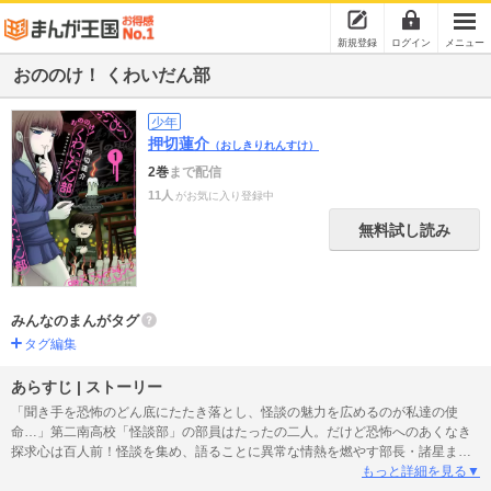
新規登録
ログイン
メニュー
おののけ！ くわいだん部
少年
押切蓮介
（おしきりれんすけ）
2巻
まで配信
11人
がお気に入り登録中
無料試し読み
みんなのまんがタグ
タグ編集
あらすじ | ストーリー
「聞き手を恐怖のどん底にたたき落とし、怪談の魅力を広めるのが私達の使
命…」第二南高校「怪談部」の部員はたったの二人。だけど恐怖へのあくなき
探求心は百人前！怪談を集め、語ることに異常な情熱を燃やす部長・諸星まこ
とは、怪談のためなら多少の危険は厭わない。「古典怪談派」の後輩男子・熊
もっと詳細を見る▼