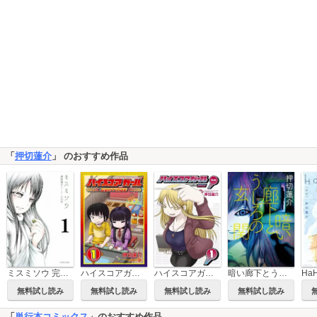
「
押切蓮介
」 のおすすめ作品
ミスミソウ 完全版
ハイスコアガール
ハイスコアガール DASH
暗い廊下とうしろの玄関
Ha
無料試し読み
無料試し読み
無料試し読み
無料試し読み
「
単行本コミックス
」のおすすめ作品