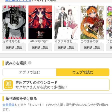
近畿地方のある場所について
Fate/stay night［Unlimited Blade Works］
オタク同僚と偽装結婚した結果、毎日がメッチャ楽しいんだけど！
この世界の攻略本を拾ってしまいました
無料試し読み
無料試し読み
無料試し読み
無料試し読み
読み方を選択
アプリで読む
ウェブで読む
専用アプリのダウンロード
サクサクまんがを読めて多機能！
新刊通知を受け取る
会員登録
をすると「おののけ！ くわいだん部」新刊配信のお知らせが受け取れ
ます。