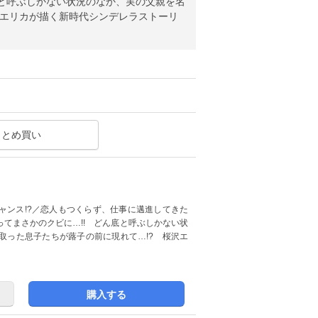
底と呼ぶしかない状況のなか、実の父親を名
沢エリカが描く新時代シンデレラストーリ
まとめ買い
ャンス!?／恋人もつくらず、仕事に邁進してきた
てまさかのクビに…!! どん底と呼ぶしかない状
取った息子たちが蕗子の前に現れて…!? 桜沢エ
購入する