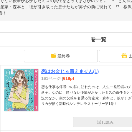
りない後輩がおかしたミスの責任をとってまさかのクビに…!! どん
資産家・森本と、彼が引き取った息子たちが蕗子の前に現れて…!? 桜
巻！
巻一覧
最終巻
恋はお金じゃ買えません(1)
161ページ |
618pt
恋も仕事も停滞中の私に訪れたのは、人生一発逆転のチ
蕗子。なのに、頼りない後輩がおかしたミスの責任をとっ
況のなか、実の父親を名乗る資産家・森本と、彼が引き
リカが描く新時代シンデレラストーリー第1巻！
試し読み