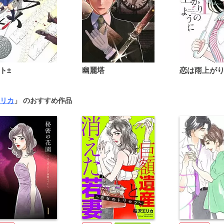
ト±
幽麗塔
リカ
」 のおすすめ作品