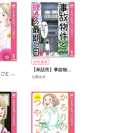
女性漫画
【単話売】事故物件と彼女の最期の日
かろりのつやごと Season2
七尾ゆず