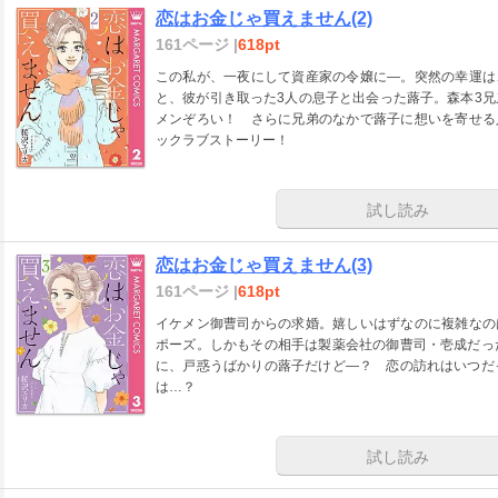
恋はお金じゃ買えません(2)
161ページ |
618pt
この私が、一夜にして資産家の令嬢に―。突然の幸運は
と、彼が引き取った3人の息子と出会った蕗子。森本3
メンぞろい！ さらに兄弟のなかで蕗子に想いを寄せる
ックラブストーリー！
試し読み
恋はお金じゃ買えません(3)
161ページ |
618pt
イケメン御曹司からの求婚。嬉しいはずなのに複雑なの
ポーズ。しかもその相手は製薬会社の御曹司・壱成だっ
に、戸惑うばかりの蕗子だけど―？ 恋の訪れはいつだ
は…？
試し読み