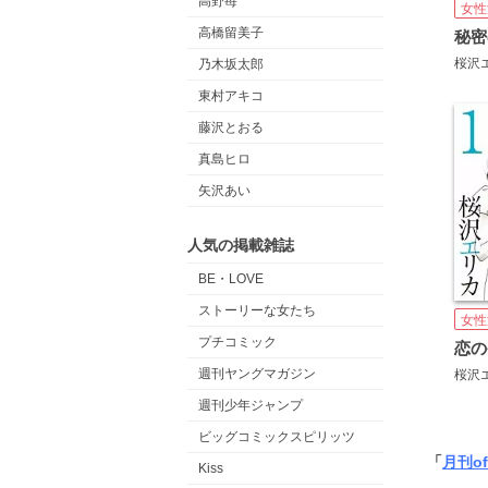
高野苺
女性
高橋留美子
桜沢
乃木坂太郎
東村アキコ
藤沢とおる
真島ヒロ
矢沢あい
人気の掲載雑誌
BE・LOVE
ストーリーな女たち
女性
プチコミック
恋の
週刊ヤングマガジン
桜沢
週刊少年ジャンプ
ビッグコミックスピリッツ
「
月刊of
Kiss