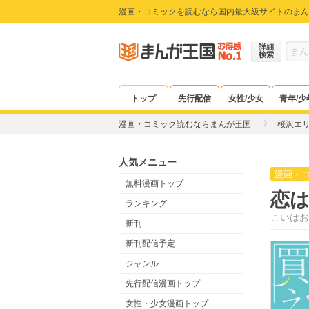
漫画・コミックを読むなら国内最大級サイトのまん
詳細
検索
トップ
先行配信
女性/少女
青年/少
漫画・コミック読むならまんが王国
桜沢エ
人気メニュー
漫画・
無料漫画トップ
恋
ランキング
こいはお
新刊
新刊配信予定
ジャンル
先行配信漫画トップ
女性・少女漫画トップ