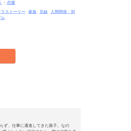
画
恋愛
レラストーリー
家族
兄妹
人間関係・対
ブル
結
くらず、仕事に邁進してきた蕗子。なの