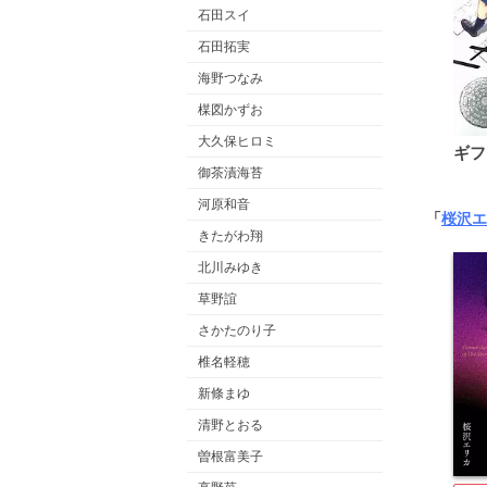
石田スイ
石田拓実
海野つなみ
楳図かずお
大久保ヒロミ
ギフ
御茶漬海苔
河原和音
「
桜沢エ
きたがわ翔
北川みゆき
草野誼
さかたのり子
椎名軽穂
新條まゆ
清野とおる
曽根富美子