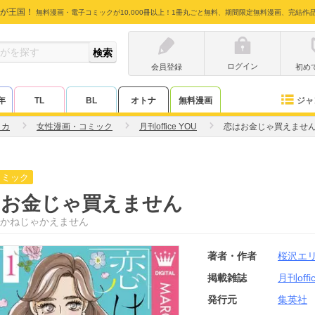
が王国！
無料漫画・電子コミックが10,000冊以上！1冊丸ごと無料、期間限定無料漫画、完結作
ログイン
会員登録
初め
ジャ
年
TL
BL
オトナ
無料漫画
リカ
女性漫画・コミック
月刊office YOU
恋はお金じゃ買えませ
コミック
はお金じゃ買えません
かねじゃかえません
著者・作者
桜沢エ
掲載雑誌
月刊offi
発行元
集英社