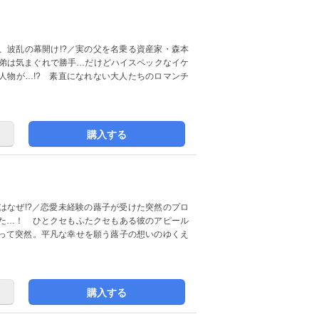
、波乱の幕開け!?／実の父を名乗る資産家・森本
兄弟は気まぐれで勝手…だけどハイスペックなイケ
人物が…!? 素直になれない大人たちのロマンチ
購入する
はなぜ!?／恋愛未経験の蕗子が受けた突然のプロ
た…！ ひとクセもふたクセもある彼のアピール
って突然。平凡な幸せを願う蕗子の想いのゆくえ
購入する