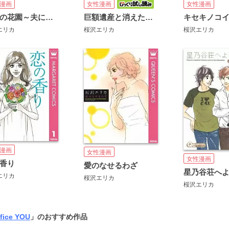
漫画
女性漫画
女性漫画
秘密の花園～夫に言えない高額バイト～
巨額遺産と消えた若妻～悪女のトリセツ～【単話】
キセキノコ
エリカ
桜沢エリカ
桜沢エリカ
漫画
女性漫画
女性漫画
香り
愛のなせるわざ
星乃谷荘へ
エリカ
桜沢エリカ
桜沢エリカ
fice YOU
」のおすすめ作品