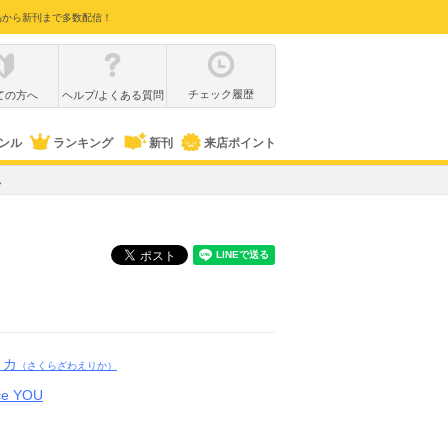
品から新刊まで多数配信！
チェック履歴
ての方へ
ヘルプ/よくある質問
ンル
ランキング
新刊
来店ポイント
ん
リカ
（さくらざわえりか）
ce YOU