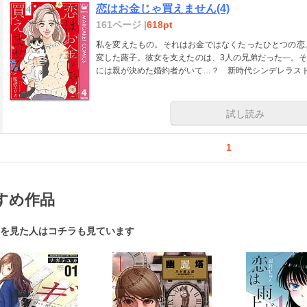
恋はお金じゃ買えません(4)
161ページ |
618pt
私を変えたもの。それはお金ではなくたったひとつの恋
変した蕗子。彼女を支えたのは、3人の兄弟だった―。
には親が決めた婚約者がいて…？ 新時代シンデレラス
試し読み
1
すめ作品
を見た人はコチラも見ています