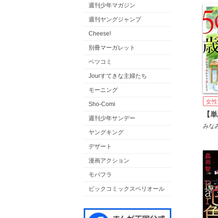
週刊少年マガジン
週刊ヤングジャンプ
Cheese!
別冊マーガレット
ベツコミ
Jourすてきな主婦たち
モーニング
女性
Sho-Comi
週刊少年サンデー
みな
ヤングキング
デザート
漫画アクション
モバフラ
ビックコミックスペリオール