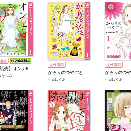
漫画
女性漫画
女性漫画
【単話売】オンナ59歳 熟れたり枯れたり恋したり
かろりのつやごと
みなつみ
小田ゆうあ
小田ゆうあ