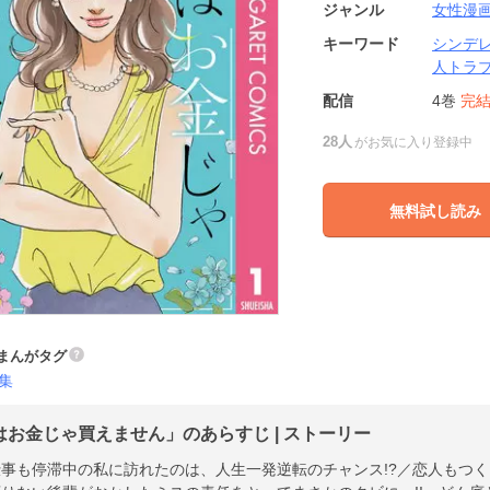
ジャンル
女性漫
キーワード
シンデ
人トラ
配信
4巻
完
28人
がお気に入り登録中
無料試し読み
まんがタグ
集
はお金じゃ買えません」のあらすじ | ストーリー
仕事も停滞中の私に訪れたのは、人生一発逆転のチャンス!?／恋人もつ