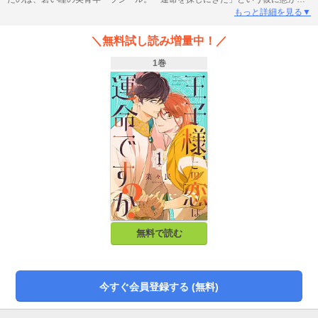
るがまま、あかねはラジールと一夜を共にする。残されたのは、指輪と彼の名
もっと詳細を見る▼
前だけ。嵐のように過ぎ去った一夜の恋だと思われたが、日本でラジールと運
命的に再会！そしてまさかの、ラジールがマレネオ国第４王位継承者……つま
＼無料試し読み増量中！／
りリアルな王子様だと判明して!!?ハイスペック王子×勝気女子大生、運命に導か
れた現代ロイヤル・ラブロマンス★【分冊版「王子様、この恋は運命です
1巻
か？」１～４巻収録】
無料で読む
今すぐ会員登録する (無料)