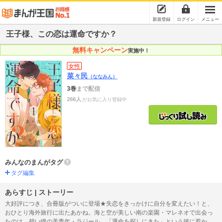
新規登録
ログイン
メニュー
王子様、この恋は運命ですか？
無料キャンペーン
実施中！
女性
菜々民
（ななみん）
3巻
まで配信
266人
がお気に入り登録中
みんなのまんがタグ
タグ編集
あらすじ | ストーリー
大好評につき、合冊版がついに登場★失恋をきっかけに自分を変えたい！と、
おひとり海外旅行に出たあかね。海と空が美しい南の楽園・マレネオで出会っ
たのは、碧い瞳の美青年・ラジール。「運命を探しにきた」という彼に惹かれ