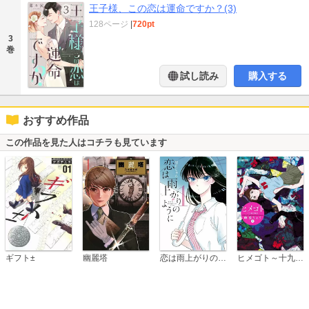
王子様、この恋は運命ですか？(3)
128ページ
|
720pt
3
巻
試し読み
購入する
おすすめ作品
この作品を見た人はコチラも見ています
恋は雨上がりのように
ギフト±
幽麗塔
ヒメゴト～十九歳の制服～