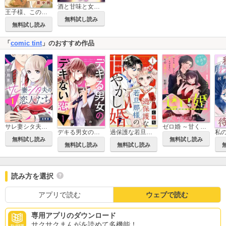
酒と甘味と女と男［comic tint］ 分冊版
王子様、この恋は運命ですか？［comic tint］分冊版
無料試し読み
無料試し読み
「
comic tint
」のおすすめ作品
サレ妻シタ夫の恋人たち ［comic tint］ 分冊版
ゼロ婚 ～甘くキケンな極秘任務～［comic tint］ 分冊版
デキる男女のデキない恋
過保護な若旦那様の甘やかし婚
無料試し読み
無料試し読み
無料試し読み
無料試し読み
読み方を選択
アプリで読む
ウェブで読む
専用アプリのダウンロード
サクサクまんがを読めて多機能！