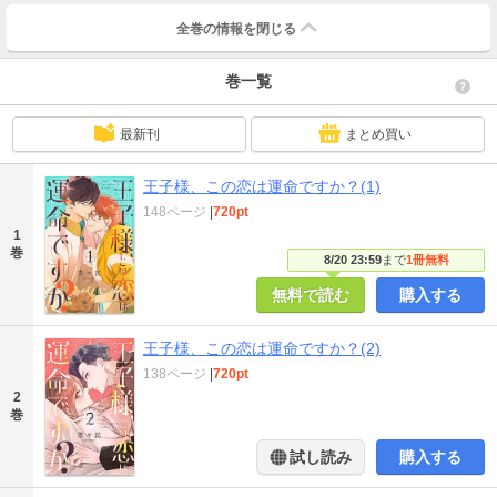
全巻の情報を
閉じる
巻一覧
最新刊
まとめ買い
王子様、この恋は運命ですか？(1)
148ページ
|
720pt
1
巻
8/20 23:59
まで
1冊無料
無料で読む
購入する
王子様、この恋は運命ですか？(2)
138ページ
|
720pt
2
巻
試し読み
購入する