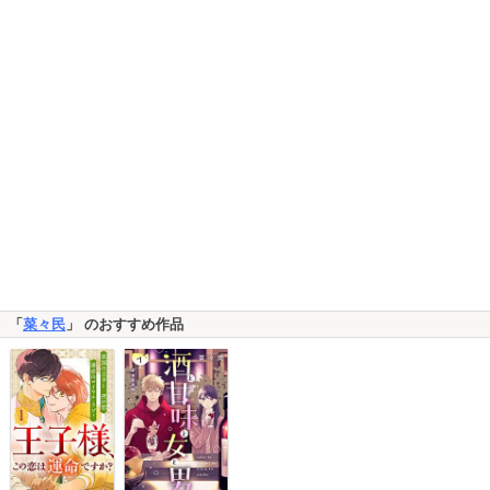
「
菜々民
」 のおすすめ作品