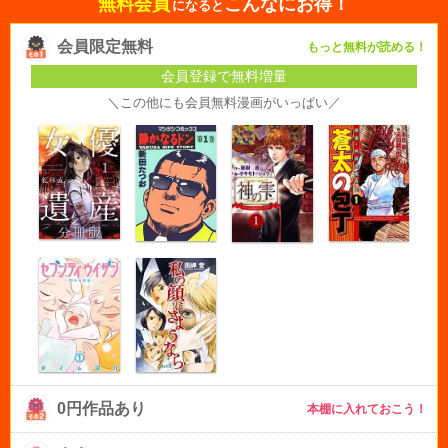
無料会員
こんなにお得！
になると
会員限定無料
もっと無料が読める！
会員登録で無料増量
＼この他にも会員無料漫画がいっぱい／
0円作品あり
本棚に入れておこう！