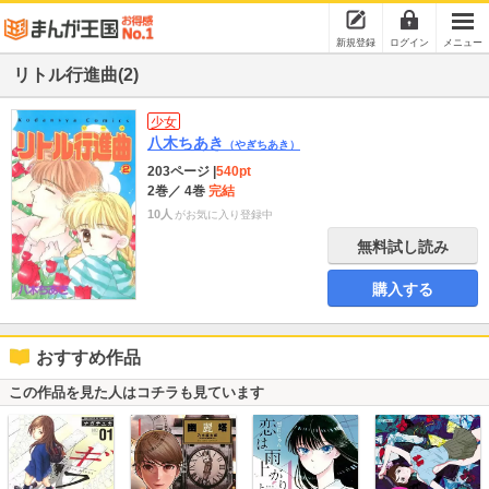
新規登録
ログイン
メニュー
リトル行進曲(2)
少女
八木ちあき
（やぎちあき）
203ページ
|
540pt
2巻
／ 4巻
完結
10人
がお気に入り登録中
無料試し読み
購入する
おすすめ作品
この作品を見た人はコチラも見ています