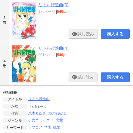
リトル行進曲(3)
175ページ
|
540pt
3
巻
試し読み
購入する
リトル行進曲(4)
201ページ
|
540pt
4
巻
試し読み
購入する
作品詳細
リトル行進曲
タイトル
かな
りとるまーち
八木ちあき
作家
（やぎちあき）
少女コミック
恋愛
ジャンル
ラブコメ
学園
純愛
キーワード