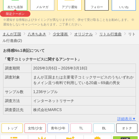
友だち追加
メルマガ
アプリ通知
フォロー
いいね
限定クーポン
※通知する情報およびタイミングが異なりますので、併せて受け取ることをお勧めします。 ※
通知をしないキャンペーンもあります。ご了承ください。
まんが王国
八木ちあき
少女漫画
オリジナル
リトル行進曲
リト
ル行進曲(2)
お得感No.1表記について
「電子コミックサービスに関するアンケート」
調査期間
2026年3月6日～2026年3月18日
調査対象
まんが王国または主要電子コミックサービスのうちいずれか
をメイン且つ有料で利用している20歳～69歳の男女
サンプル数
1,236サンプル
調査方法
インターネットリサーチ
調査委託先
株式会社MARCS
詳細表示▼
トップ
女性/少女
青年/少年
TL
BL
オトナ