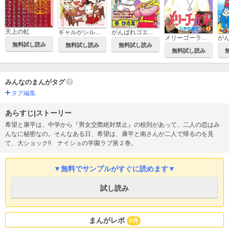
天上の虹
ギャルがシルバニアファミリーを溺愛したら。#ギャルバニア
がんばれゴエモン外伝
メリーゴーランド
無料試し読み
無料試し読み
無料試し読み
無料試し読み
みんなのまんがタグ
タグ編集
あらすじ|ストーリー
希望と康平は、中学から『男女交際絶対禁止』の校則があって、二人の恋はみ
んなに秘密なの。そんなある日、希望は、康平と南さんが二人で帰るのを見
て、大ショック!! ナイショの学園ラブ第２巻。
▼無料でサンプルがすぐに読めます▼
試し読み
まんがレポ
0件