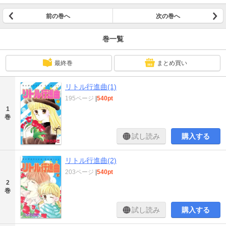
前の巻へ
次の巻へ
巻一覧
最終巻
まとめ買い
リトル行進曲(1)
195ページ
|
540pt
1
巻
試し読み
購入する
リトル行進曲(2)
203ページ
|
540pt
2
巻
試し読み
購入する