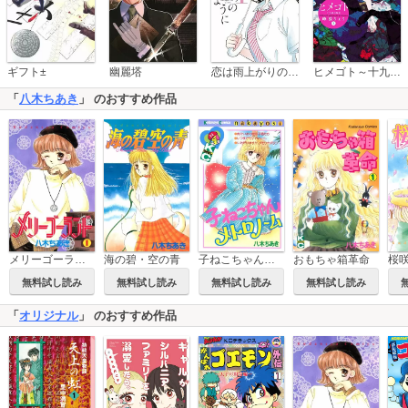
恋は雨上がりのように
ギフト±
幽麗塔
ヒメゴト～十九歳の制服～
「
八木ちあき
」 のおすすめ作品
メリーゴーランド
海の碧・空の青
子ねこちゃんメトロノーム
おもちゃ箱革命
桜
無料試し読み
無料試し読み
無料試し読み
無料試し読み
「
オリジナル
」 のおすすめ作品