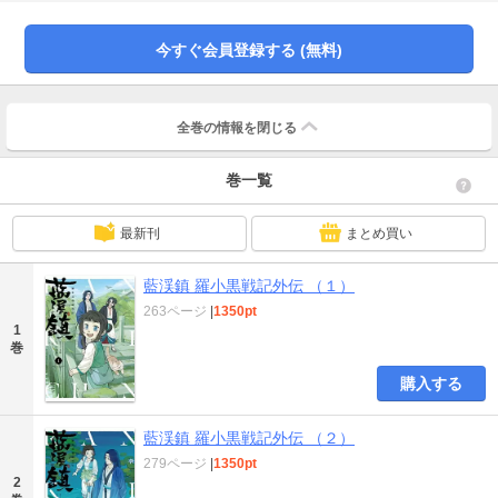
今すぐ会員登録する (無料)
全巻の情報を
閉じる
巻一覧
最新刊
まとめ買い
藍渓鎮 羅小黒戦記外伝 （１）
263ページ
|
1350pt
1
巻
購入する
藍渓鎮 羅小黒戦記外伝 （２）
279ページ
|
1350pt
2