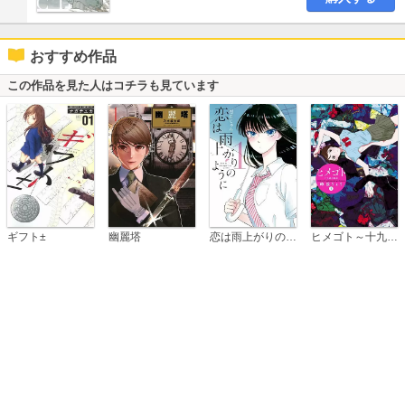
おすすめ作品
この作品を見た人はコチラも見ています
恋は雨上がりのように
ギフト±
幽麗塔
ヒメゴト～十九歳の制服～