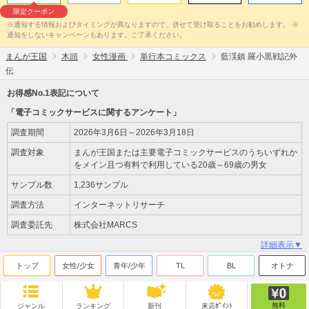
限定クーポン
※通知する情報およびタイミングが異なりますので、併せて受け取ることをお勧めします。 ※
通知をしないキャンペーンもあります。ご了承ください。
まんが王国
木頭
女性漫画
単行本コミックス
藍渓鎮 羅小黒戦記外
伝
お得感No.1表記について
「電子コミックサービスに関するアンケート」
調査期間
2026年3月6日～2026年3月18日
調査対象
まんが王国または主要電子コミックサービスのうちいずれか
をメイン且つ有料で利用している20歳～69歳の男女
サンプル数
1,236サンプル
調査方法
インターネットリサーチ
調査委託先
株式会社MARCS
詳細表示▼
トップ
女性/少女
青年/少年
TL
BL
オトナ
無料
ジャンル
ランキング
新刊
来店ﾎﾟｲﾝﾄ