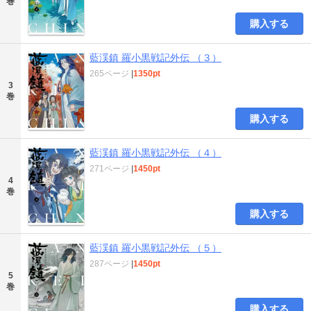
巻
購入する
藍渓鎮 羅小黒戦記外伝 （３）
265ページ
|
1350pt
3
巻
購入する
藍渓鎮 羅小黒戦記外伝 （４）
271ページ
|
1450pt
4
巻
購入する
藍渓鎮 羅小黒戦記外伝 （５）
287ページ
|
1450pt
5
巻
購入する