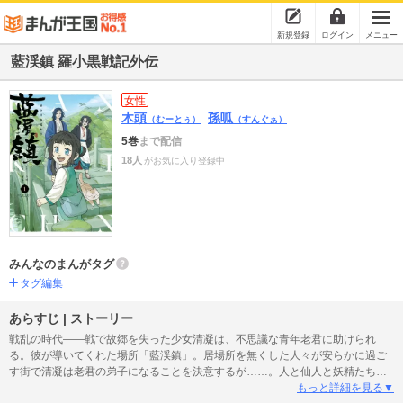
新規登録
ログイン
メニュー
藍渓鎮 羅小黒戦記外伝
女性
木頭
孫呱
（むーとぅ）
（すんぐぁ）
5巻
まで配信
18人
がお気に入り登録中
みんなのまんがタグ
タグ編集
あらすじ | ストーリー
戦乱の時代――戦で故郷を失った少女清凝は、不思議な青年老君に助けられ
る。彼が導いてくれた場所「藍渓鎮」。居場所を無くした人々が安らかに過ご
す街で清凝は老君の弟子になることを決意するが……。人と仙人と妖精たちが
入り乱れる「羅小黒戦記」外伝日本語版、ここに開幕！
もっと詳細を見る▼