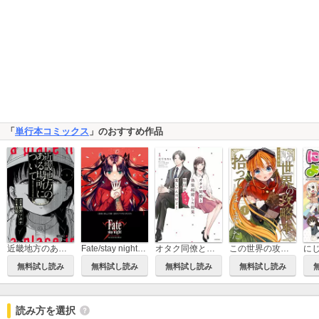
「
単行本コミックス
」のおすすめ作品
近畿地方のある場所について
Fate/stay night［Unlimited Blade Works］
オタク同僚と偽装結婚した結果、毎日がメッチャ楽しいんだけど！
この世界の攻略本を拾ってしまいました
無料試し読み
無料試し読み
無料試し読み
無料試し読み
読み方を選択