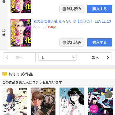
巻
試し読み
購入する
俺の美女化が止まらない!?【単話売】 LEVEL.10
27ページ
|
150pt
10
巻
試し読み
購入する
前へ
次へ
おすすめ作品
この作品を見た人はコチラも見ています