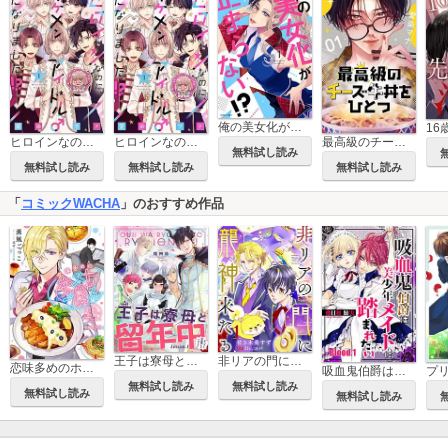
俺の美女化が止まらない!?
ヒロインなのに、イケメンアイドル♂になりました!?
ヒロインなのに、イケメンアイドル♂になりました!?【マイクロ】
最高級のチーズ牛丼をひとつ【マイクロ】
無料試し読み
無料試し読み
無料試し読み
無料試し読み
「
コミックWACHA
」のおすすめ作品
王子は寮母と留年中 さっさと卒業してください【単話売】
非リアの門に龍神来たる【単話売】
恋味多めのホストごはん 今日、僕は食材に恋をした【単話売】
吸血鬼伯爵は美少年メイドに踏まれたい【単話売】
無料試し読み
無料試し読み
無料試し読み
無料試し読み