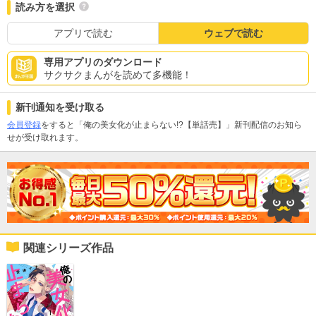
読み方を選択
アプリで読む
ウェブで読む
専用アプリのダウンロード
サクサクまんがを読めて多機能！
新刊通知を受け取る
会員登録
をすると「俺の美女化が止まらない!?【単話売】」新刊配信のお知ら
せが受け取れます。
関連シリーズ作品