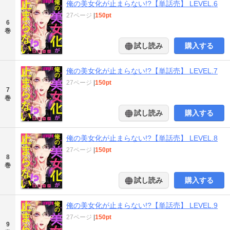
俺の美女化が止まらない!?【単話売】 LEVEL.6
27ページ
|
150pt
6
巻
試し読み
購入する
俺の美女化が止まらない!?【単話売】 LEVEL.7
27ページ
|
150pt
7
巻
試し読み
購入する
俺の美女化が止まらない!?【単話売】 LEVEL.8
27ページ
|
150pt
8
巻
試し読み
購入する
俺の美女化が止まらない!?【単話売】 LEVEL.9
27ページ
|
150pt
9