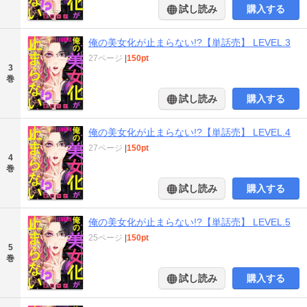
試し読み
購入する
俺の美女化が止まらない!?【単話売】 LEVEL.3
27ページ
|
150pt
3
巻
試し読み
購入する
俺の美女化が止まらない!?【単話売】 LEVEL.4
27ページ
|
150pt
4
巻
試し読み
購入する
俺の美女化が止まらない!?【単話売】 LEVEL.5
25ページ
|
150pt
5
巻
試し読み
購入する