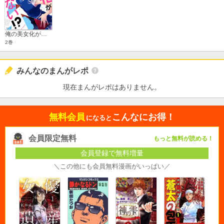
俺の美女化が止まらない!?
2巻
みんなのまんがレポ
現在まんがレポはありません。
無料会員
こんなにお得！
になると
会員限定無料
もっと無料が読める！
会員登録で無料増量
＼この他にも会員無料漫画がいっぱい／